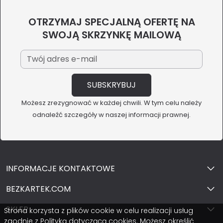
OTRZYMAJ SPECJALNĄ OFERTĘ NA
SWOJĄ SKRZYNKĘ MAILOWĄ
Możesz zrezygnować w każdej chwili. W tym celu należy
odnaleźć szczegóły w naszej informacji prawnej.
INFORMACJE KONTAKTOWE
BEZKARTEK.COM
SKLEP
Strona korzysta z plików cookie w celu realizacji usług
zgodnie z Polityką dotyczącą cookies. Możesz określić