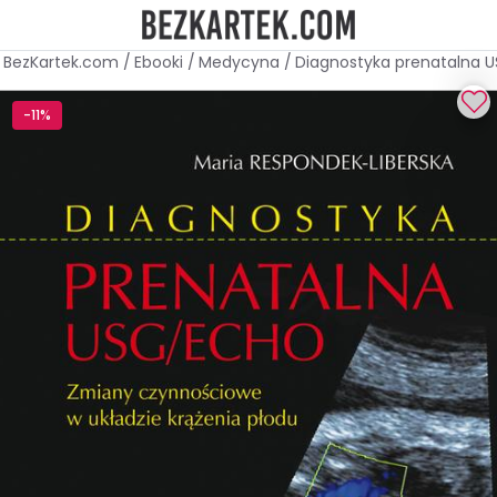
BezKartek.com
/
Ebooki
/
Medycyna
/
Diagnostyka prenatalna U
-11%