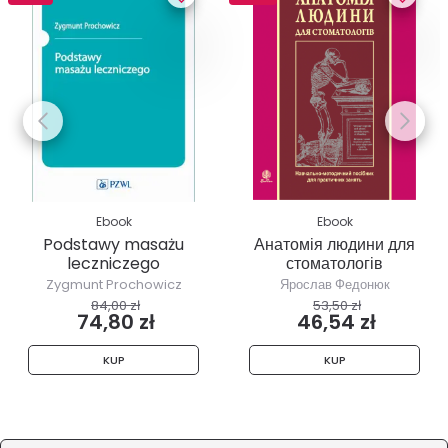
Ebook
Ebook
Podstawy masażu
Анатомія людини для
leczniczego
стоматологів
Zygmunt Prochowicz
Ярослав Федонюк
84,00 zł
53,50 zł
74,80 zł
46,54 zł
KUP
KUP