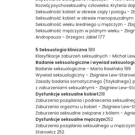
Rozwój psychoseksualny człowieka. Kryteria dojr
Seksualność kobiet w okresie ciąży i połogu - Z
Seksualność kobiet w okresie menopauzalnym - V
Seksualność wieku średniego u mężczyzn - Zbi
Seksualność mężczyzn w późnym wieku - Zbign
Andropauza - Grzegorz Jakiel 177
5 Seksuologia kliniczna
189
Klasyfikacje zaburzeń seksualnych - Michał Le
Badanie seksuologiczne i wywiad seksuolog
Badanie seksuologiczne - Marta Rawińska 199
Wywiad seksuologiczny - Zbigniew Lew-Starowi
Zasady badania somatycznego (fizykalnego) 
z zaburzeniami seksualnymi - Zbigniew Lew-Sta
Dysfunkcje seksualne kobiet
218
Zaburzenia pożądania i podniecenia seksualneg
Zaburzenia orgazmu u kobiet - Zbigniew Lew-S
Zaburzenia seksualne związane z bólem - Agni
Dysfunkcje seksualne mężczyzn
252
Zaburzenia pożądania seksualnego u mężczyzn (
Starowicz 252