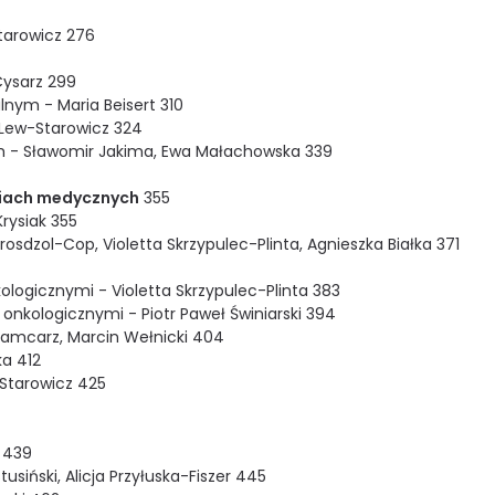
tarowicz 276
 Cysarz 299
nym - Maria Beisert 310
 Lew-Starowicz 324
ch - Sławomir Jakima, Ewa Małachowska 339
ciach medycznych
355
rysiak 355
osdzol-Cop, Violetta Skrzypulec-Plinta, Agnieszka Białka 371
logicznymi - Violetta Skrzypulec-Plinta 383
nkologicznymi - Piotr Paweł Świniarski 394
 Mamcarz, Marcin Wełnicki 404
ka 412
-Starowicz 425
 439
siński, Alicja Przyłuska-Fiszer 445