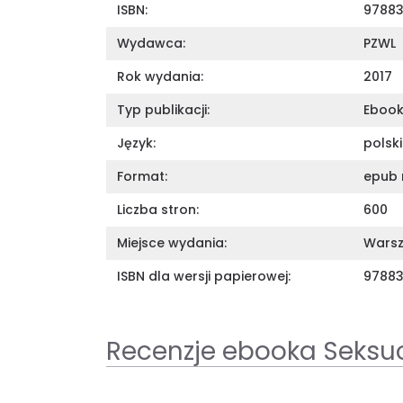
ISBN:
9788
Wydawca:
PZWL
Rok wydania:
2017
Typ publikacji:
Eboo
Język:
polski
Format:
epub 
Liczba stron:
600
Miejsce wydania:
Wars
ISBN dla wersji papierowej:
9788
Recenzje ebooka Seksu