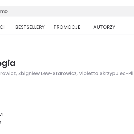
CI
BESTSELLERY
PROMOCJE
AUTORZY
a
ogia
rowicz,
Zbigniew Lew-Starowicz,
Violetta Skrzypulec-Pl
WL
7