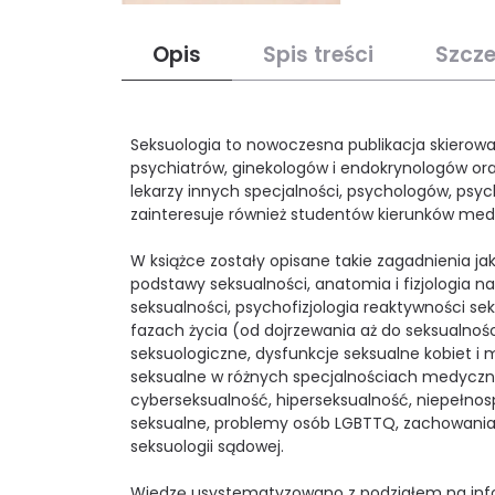
Opis
Spis treści
Szcz
Seksuologia to nowoczesna publikacja skierowa
psychiatrów, ginekologów i endokrynologów ora
lekarzy innych specjalności, psychologów, ps
zainteresuje również studentów kierunków med
W książce zostały opisane takie zagadnienia jak:
podstawy seksualności, anatomia i fizjologia
seksualności, psychofizjologia reaktywności se
fazach życia (od dojrzewania aż do seksualnośc
seksuologiczne, dysfunkcje seksualne kobiet i
seksualne w różnych specjalnościach medyczny
cyberseksualność, hiperseksualność, niepełnos
seksualne, problemy osób LGBTTQ, zachowania 
seksuologii sądowej.
Wiedzę usystematyzowano z podziałem na inf