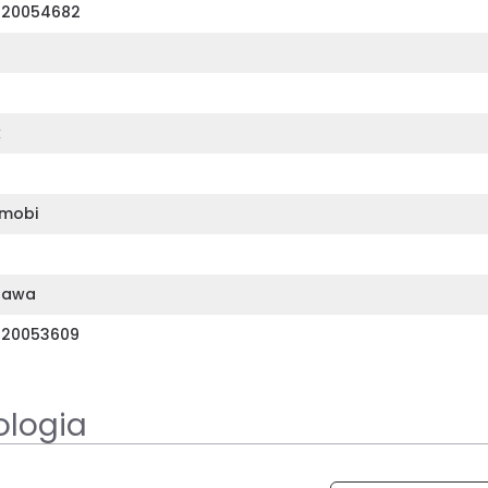
320054682
k
mobi
zawa
320053609
ologia