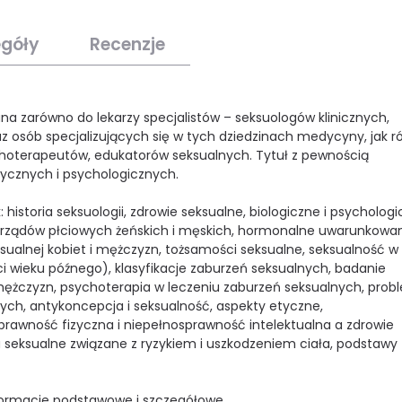
egóły
Recenzje
na zarówno do lekarzy specjalistów – seksuologów klinicznych,
z osób specjalizujących się w tych dziedzinach medycyny, jak r
ychoterapeutów, edukatorów seksualnych. Tytuł z pewnością
ycznych i psychologicznych.
 historia seksuologii, zdrowie seksualne, biologiczne i psycholog
 narządów płciowych żeńskich i męskich, hormonalne uwarunkowa
ksualnej kobiet i mężczyzn, tożsamości seksualne, seksualność w
i wieku późnego), klasyfikacje zaburzeń seksualnych, badanie
 mężczyzn, psychoterapia w leczeniu zaburzeń seksualnych, prob
ch, antykoncepcja i seksualność, aspekty etyczne,
prawność fizyczna i niepełnosprawność intelektualna a zdrowie
seksualne związane z ryzykiem i uszkodzeniem ciała, podstawy
ormacje podstawowe i szczegółowe.