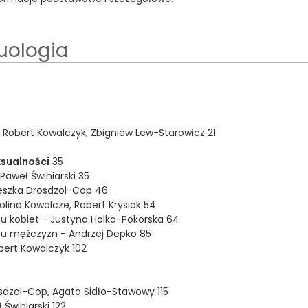
uologia
 Robert Kowalczyk, Zbigniew Lew-Starowicz 21
ksualności
35
aweł Świniarski 35
eszka Drosdzol-Cop 46
ina Kowalcze, Robert Krysiak 54
j u kobiet - Justyna Holka-Pokorska 64
ej u mężczyzn - Andrzej Depko 85
bert Kowalczyk 102
osdzol-Cop, Agata Sidło-Stawowy 115
Świniarski 122