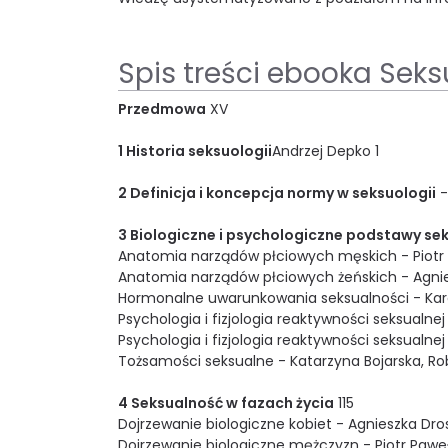
Spis treści ebooka Seks
Przedmowa
XV
1 Historia seksuologii
Andrzej Depko 1
2 Definicja i koncepcja normy w seksuologii
-
3 Biologiczne i psychologiczne podstawy se
Anatomia narządów płciowych męskich - Piotr P
Anatomia narządów płciowych żeńskich - Agni
Hormonalne uwarunkowania seksualności - Karol
Psychologia i fizjologia reaktywności seksualne
Psychologia i fizjologia reaktywności seksualn
Tożsamości seksualne - Katarzyna Bojarska, Ro
4 Seksualność w fazach życia
115
Dojrzewanie biologiczne kobiet - Agnieszka Dr
Dojrzewanie biologiczne mężczyzn - Piotr Paweł 