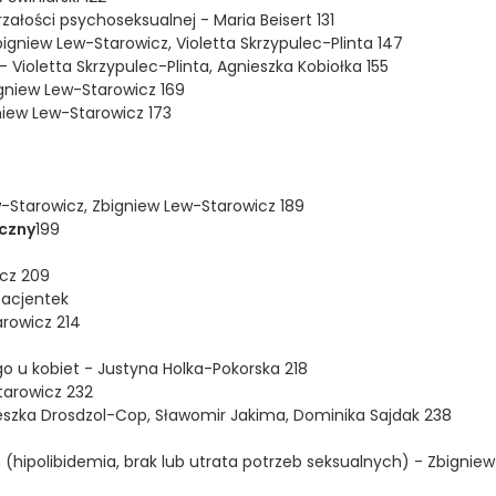
załości psychoseksualnej - Maria Beisert 131
bigniew Lew-Starowicz, Violetta Skrzypulec-Plinta 147
ioletta Skrzypulec-Plinta, Agnieszka Kobiołka 155
gniew Lew-Starowicz 169
iew Lew-Starowicz 173
w-Starowicz, Zbigniew Lew-Starowicz 189
iczny
199
cz 209
pacjentek
rowicz 214
o u kobiet - Justyna Holka-Pokorska 218
tarowicz 232
eszka Drosdzol-Cop, Sławomir Jakima, Dominika Sajdak 238
hipolibidemia, brak lub utrata potrzeb seksualnych) - Zbignie