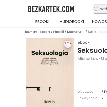
EBOOKI
AUDIOBOOKI
NOWOŚ
BezKartek.com
/
Ebooki
/
Medycyna
/
Seksuologi
ebook
Seksuol
Michał Lew-Sta
Wydawca:
PZ
Rok wydania:
201