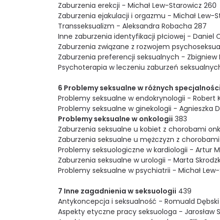
Zaburzenia erekcji - Michał Lew-Starowicz 260
Zaburzenia ejakulacji i orgazmu - Michał Lew-S
Transseksualizm - Aleksandra Robacha 287
Inne zaburzenia identyfikacji płciowej - Daniel
Zaburzenia związane z rozwojem psychoseksual
Zaburzenia preferencji seksualnych - Zbigniew
Psychoterapia w leczeniu zaburzeń seksualny
6 Problemy seksualne w różnych specjalnoś
Problemy seksualne w endokrynologii - Robert K
Problemy seksualne w ginekologii - Agnieszka Dr
Problemy seksualne w onkologii
383
Zaburzenia seksualne u kobiet z chorobami onko
Zaburzenia seksualne u mężczyzn z chorobami o
Problemy seksuologiczne w kardiologii - Artur
Zaburzenia seksualne w urologii - Marta Skrodz
Problemy seksualne w psychiatrii - Michał Lew
7 Inne zagadnienia w seksuologii
439
Antykoncepcja i seksualność - Romuald Dębski
Aspekty etyczne pracy seksuologa - Jarosław Stu