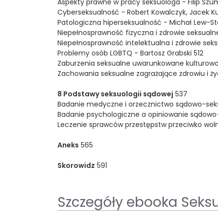
Aspekty prawne w pracy seksuologa - Filip Szu
Cyberseksualność - Robert Kowalczyk, Jacek Ku
Patologiczna hiperseksualność - Michał Lew-S
Niepełnosprawność fizyczna i zdrowie seksualne
Niepełnosprawność intelektualna i zdrowie seksu
Problemy osób LGBTQ - Bartosz Grabski 512
Zaburzenia seksualne uwarunkowane kulturowo
Zachowania seksualne zagrażające zdrowiu i ży
8 Podstawy seksuologii sądowej
537
Badanie medyczne i orzecznictwo sądowo-seksu
Badanie psychologiczne a opiniowanie sądowo-
Leczenie sprawców przestępstw przeciwko woln
Aneks
565
Skorowidz
591
Szczegóły ebooka Seks