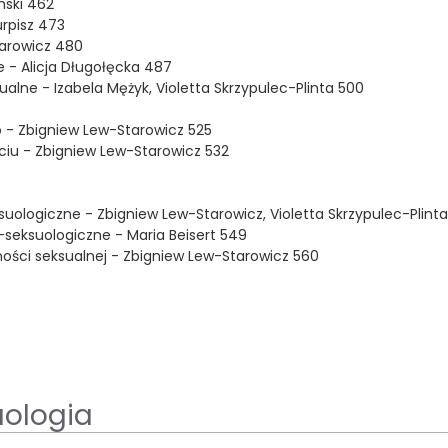
mski 462
rpisz 473
tarowicz 480
 - Alicja Długołęcka 487
alne - Izabela Mężyk, Violetta Skrzypulec-Plinta 500
 - Zbigniew Lew-Starowicz 525
ciu - Zbigniew Lew-Starowicz 532
ologiczne - Zbigniew Lew-Starowicz, Violetta Skrzypulec-Plinta
seksuologiczne - Maria Beisert 549
ości seksualnej - Zbigniew Lew-Starowicz 560
uologia