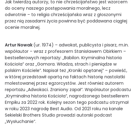
Jak twierdzą autorzy, to nie chrześcijaństwo jest wzorcem
do oceny naszego postępowania moralnego, lecz
odwrotnie – to religia chrześcijańska wraz z głoszonymi
przez nią zasadami życia powinna być poddawana ciągłej
ocenie moralnej.
Artur Nowak
(ur. 1974) – adwokat, publicysta i pisarz, m.in.
współautor – wraz z profesorem Stanisławem Obirkiem –
bestsellerowych reportaży: „Babilon. Kryminalna historia
Kościoła” oraz „Gomora. Władza, strach i pieniądze w
polskim Kościele”. Napisał też „Kroniki opętanej” – powieść,
w której przedstawił opartą na faktach historię nastolatki
molestowanej przez egzorcystów. Jest również autorem
reportażu „Adwokaci. Zraniony zapał”. Współautor podcastu
„Kryminalna historia Kościoła”, nagrodzonego bestsellerem
Empiku za 2022 rok. Kolejny sezon tego podcastu otrzymał
w roku 2023 nagrodę Best Audio. Od 2021 roku na kanale
Sekielski Brothers Studio prowadzi autorski podcast
„Wysłuchanie”.