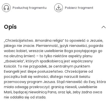
Posłuchaj fragmentu
Pobierz fragment
Opis
„Chrześcijaństwo. Amoralna religia” to opowieść o Jezusie,
jakiego nie znacie. Plemienność, język nienawiści, pogarda
wobec kobiet, wreszcie uwielbienie Boga posyłającego go
na okrutną śmierć – to tylko niektóre aspekty planu
„zbawiciela”, których spadkobiercą jest współczesny
Kościół. To nie przypadek, że centralnym punktem
Ewangelii jest ślepe posłuszeństwo. Chrześcijanie od
początku bali się wolności, dlatego narzucili światu
przemocowy program Jezusa. Stąd nienawiść do Ewy, która
miała odwagę przekroczyć granicę niewoli, uwielbienie
Marii, będącej niewolnicą Pana, oraz lęk, żeby żadna owca
nie oddaliła się od stada.