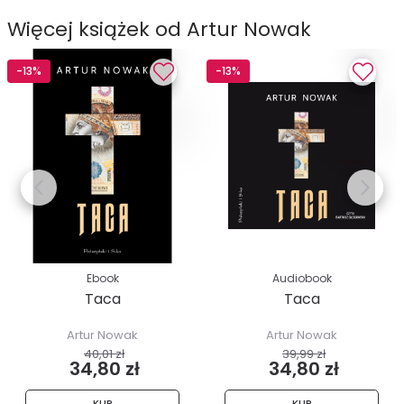
Więcej książek od Artur Nowak
-13%
-13%
Ebook
Audiobook
Taca
Taca
Artur Nowak
Artur Nowak
40,01 zł
39,99 zł
34,80 zł
34,80 zł
KUP
KUP