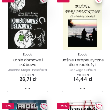
Ebook
Ebook
Konie domowe i
Baśnie terapeutyczne
służbowe
dla młodzieży i
dorosłych
Joanna Stojer-Polańska
Jadwiga Glińska
37,00 zł
20,00 zł
26,71 zł
14,44 zł
KUP
KUP
-17%
-28%