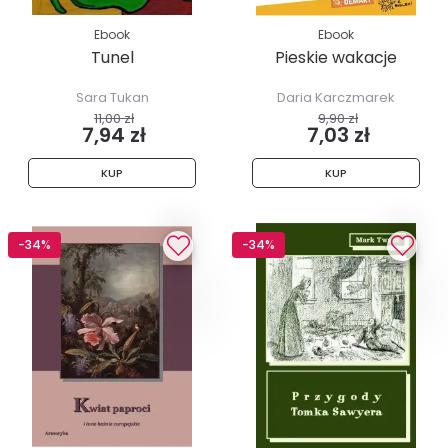
Ebook
Ebook
Tunel
Pieskie wakacje
Sara Tukan
Daria Karczmarek
11,00 zł
9,90 zł
7,94 zł
7,03 zł
KUP
KUP
-34%
-34%