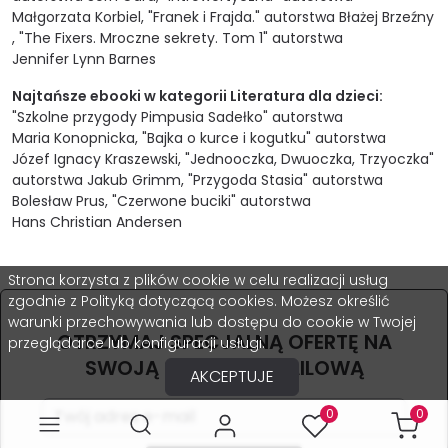
Małgorzata Korbiel
,
"Franek i Frajda."
autorstwa
Błażej Brzeźny
,
"The Fixers. Mroczne sekrety. Tom 1"
autorstwa
Jennifer Lynn Barnes
Najtańsze ebooki w kategorii Literatura dla dzieci:
"Szkolne przygody Pimpusia Sadełko"
autorstwa
Maria Konopnicka
,
"Bajka o kurce i kogutku"
autorstwa
Józef Ignacy Kraszewski
,
"Jednooczka, Dwuoczka, Trzyoczka"
autorstwa
Jakub Grimm
,
"Przygoda Stasia"
autorstwa
Bolesław Prus
,
"Czerwone buciki"
autorstwa
Hans Christian Andersen
Strona korzysta z plików cookie w celu realizacji usług
zgodnie z Polityką dotyczącą cookies. Możesz określić
warunki przechowywania lub dostępu do cookie w Twojej
OTRZYMAJ SPECJALNĄ OFERTĘ NA
przeglądarce lub konfiguracji usługi.
SWOJĄ SKRZYNKĘ MAILOWĄ
AKCEPTUJE
0
0