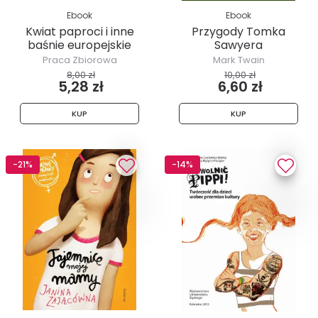
Ebook
Ebook
Kwiat paproci i inne
Przygody Tomka
baśnie europejskie
Sawyera
Praca Zbiorowa
Mark Twain
8,00 zł
10,00 zł
5,28 zł
6,60 zł
KUP
KUP
-21%
-14%