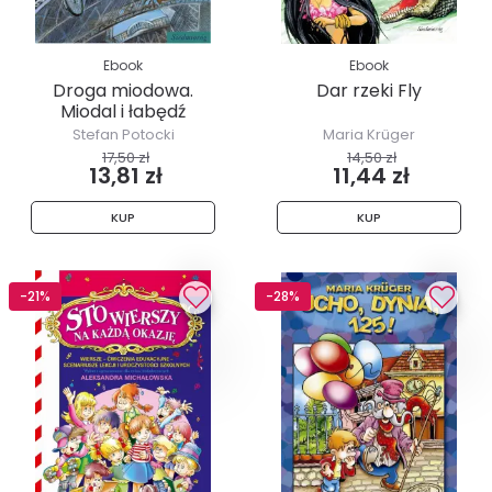
Ebook
Ebook
Droga miodowa.
Dar rzeki Fly
Miodal i łabędź
Stefan Potocki
Maria Krüger
17,50 zł
14,50 zł
13,81 zł
11,44 zł
KUP
KUP
-21%
-28%