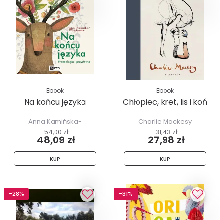
Ebook
Ebook
Na końcu języka
Chłopiec, kret, lis i koń
Anna Kamińska-
Charlie Mackesy
Mieszkowska
54,00 zł
31,43 zł
48,09 zł
27,98 zł
KUP
KUP
-28%
-31%