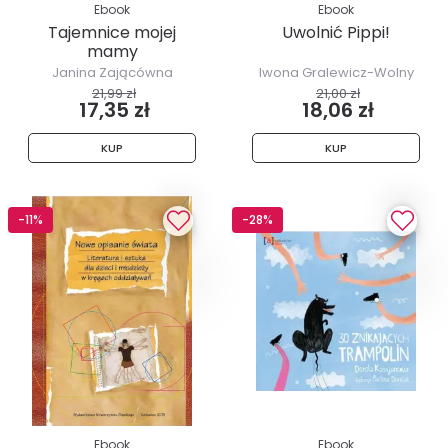
Ebook
Ebook
Tajemnice mojej
Uwolnić Pippi!
mamy
Janina Zającówna
Iwona Gralewicz-Wolny
21,99 zł
21,00 zł
17,35 zł
18,06 zł
KUP
KUP
-11%
-28%
Ebook
Ebook