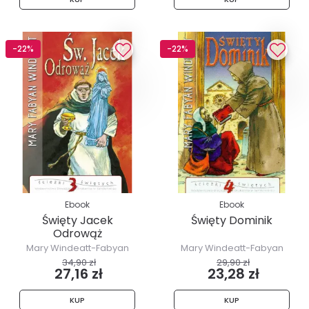
-22%
-22%
Ebook
Ebook
Święty Jacek
Święty Dominik
Odrowąż
Mary Windeatt-Fabyan
Mary Windeatt-Fabyan
34,90 zł
29,90 zł
27,16 zł
23,28 zł
KUP
KUP