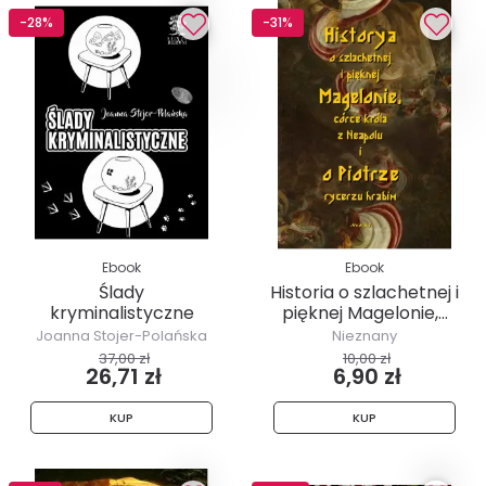
-28%
-31%
Ebook
Ebook
Ślady
Historia o szlachetnej i
kryminalistyczne
pięknej Magelonie,...
Joanna Stojer-Polańska
Nieznany
37,00 zł
10,00 zł
26,71 zł
6,90 zł
KUP
KUP