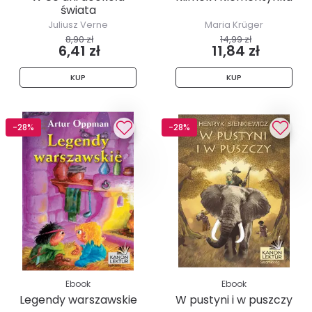
świata
Juliusz Verne
Maria Krüger
8,90 zł
14,99 zł
6,41 zł
11,84 zł
KUP
KUP
-28%
-28%
Ebook
Ebook
Legendy warszawskie
W pustyni i w puszczy