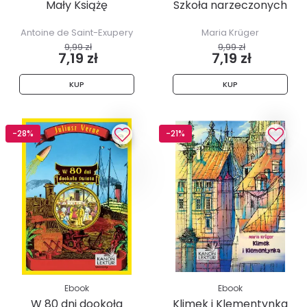
Mały Książę
Szkoła narzeczonych
Antoine de Saint-Exupery
Maria Krüger
9,99 zł
9,99 zł
7,19 zł
7,19 zł
KUP
KUP
-28%
-21%
Ebook
Ebook
W 80 dni dookoła
Klimek i Klementynka