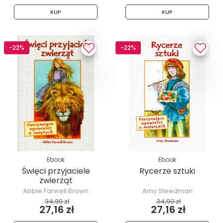
KUP
KUP
-22%
-22%
Ebook
Ebook
Święci przyjaciele
Rycerze sztuki
zwierząt
Abbie Farwell Brown
Amy Steedman
34,90 zł
34,90 zł
27,16 zł
27,16 zł