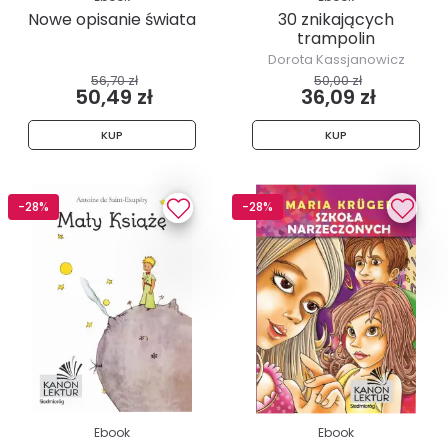
Nowe opisanie świata
30 znikających
trampolin
Dorota Kassjanowicz
56,70 zł
50,00 zł
50,49 zł
36,09 zł
KUP
KUP
-28%
-28%
Ebook
Ebook