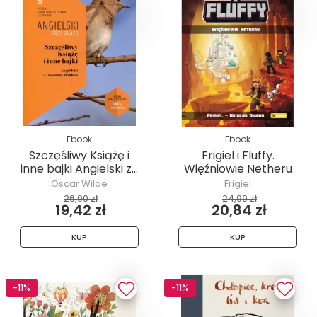
Ebook
Ebook
Szczęśliwy Książę i
Frigiel i Fluffy.
inne bajki Angielski z...
Więźniowie Netheru
Oscar Wilde
Frigiel
26,90 zł
24,99 zł
19,42 zł
20,84 zł
KUP
KUP
-11%
-11%