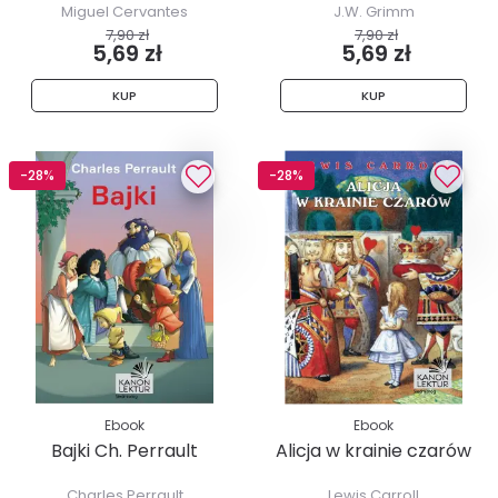
Miguel Cervantes
J.W. Grimm
7,90 zł
7,90 zł
5,69 zł
5,69 zł
KUP
KUP
-28%
-28%
Ebook
Ebook
Bajki Ch. Perrault
Alicja w krainie czarów
Charles Perrault
Lewis Carroll