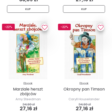
KUP
KUP
-22%
-22%
Ebook
Ebook
Marziale herszt
Okropny pan Timson
zbójców
Amy Steedman
Caryll Houselander
34,90 zł
34,90 zł
27,16 zł
27,16 zł