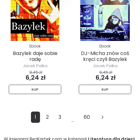
Ebook
Ebook
Bazylek daje sobie
DJ-Micha znów coś
radę
kręci czyli Bazylek
część 4.
Jacek Pałka
Jacek Pałka
9,45 zł
9,45 zł
6,24 zł
6,24 zł
KUP
KUP
1
2
3
60
…
W księgarni
BezKartek.com
w kategorii
Literatura dla dzieci