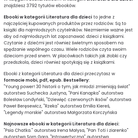
znajdziesz 3792 tytułów ebooków.
Ebooki w kategorii Literatura dla dzieci
to jedne z
najczęściej kupowanych produktów przez rodziców. Są to
książki dla najmłodszych czytelników. Niezmiernie ważne jest
aby od najmłodszych lat zapoznawać dzieci z książkami.
Czytanie z dziećmi jest również świetnym sposobem na
spędzanie wspólnego czasu. Wiele rodziców czyta swoim
dzieciom przed snem. W placówkach takich jak żłobki czy
przedszkola, dzieci również spotykają się z książkami.
Ebooki z kategorii Literatura dla dzieci przeczytasz w
formacie mobi, pdf, epub. Bestsellery:
"Young power! 30 historii o tym, jak młodzi zmieniają świat"
autorstwa
Suchecka Justyna
,
"Pani Kanapka"
autorstwa
Bolesław Londyński
,
"Dziewięć czerwonych iksów"
autorstwa
Paweł Beręsewicz
,
"Rzeka"
autorstwa
Emilia Kiereś
,
"Legendy morskie"
autorstwa
Małgorzata Korczyńska
Najnowsze ebooki w kategorii Literatura dla dzieci:
"Psia Chatka."
autorstwa
Irena Małysa
,
"Pan Toti i ziarenko"
autorstwa
Sorn Gara
,
"Introwertyczna"
autorstwa