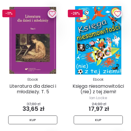
-11%
-28%
Ebook
Ebook
Literatura dla dzieci i
Księga niesamowitości
młodzieży. T. 5
(nie) z tej ziemi!
Ian Locke
37,80 zł
24,90 zł
33,65 zł
17,97 zł
KUP
KUP