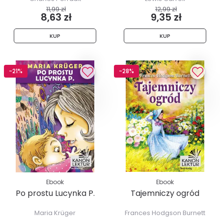
11,99 zł
12,99 zł
8,63 zł
9,35 zł
KUP
KUP
-21%
-28%
Ebook
Ebook
Po prostu Lucynka P.
Tajemniczy ogród
Maria Krüger
Frances Hodgson Burnett