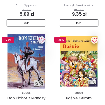
Artur Oppman
Henryk Sienkiewicz
7,90 zł
12,99 zł
5,69 zł
9,35 zł
KUP
KUP
-28%
-28%
Ebook
Ebook
Don Kichot z Manczy
Baśnie Grimm