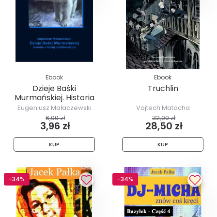
Ebook
Ebook
Dzieje Baśki
Truchlin
Murmańskiej. Historia
o białej...
Eugeniusz Małaczewski
Vojtech Matocha
6,00 zł
32,00 zł
3,96 zł
28,50 zł
KUP
KUP
-34%
-34%