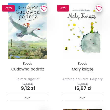
-27%
-17%
Ebook
Ebook
Cudowna podróż
Mały książę
Selma Lagerlöf
Antoine de Saint-Exupery
12,50 zł
19,99 zł
9,12 zł
16,67 zł
KUP
KUP