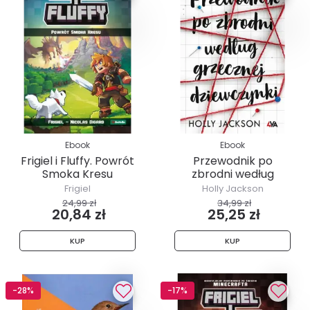
Ebook
Ebook
Frigiel i Fluffy. Powrót
Przewodnik po
Smoka Kresu
zbrodni według
grzecznej dziewczynki
Frigiel
Holly Jackson
24,99 zł
34,99 zł
20,84 zł
25,25 zł
KUP
KUP
-28%
-17%