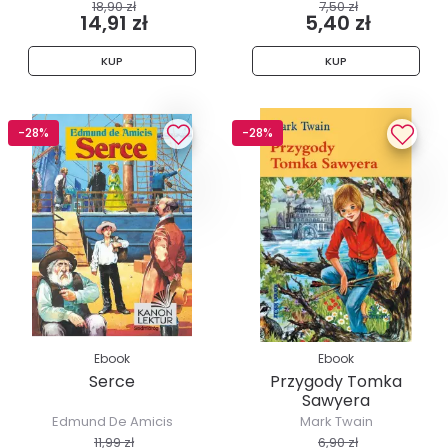
18,90 zł
7,50 zł
14,91 zł
5,40 zł
KUP
KUP
-28%
-28%
Ebook
Ebook
Serce
Przygody Tomka
Sawyera
Edmund De Amicis
Mark Twain
11,99 zł
6,90 zł