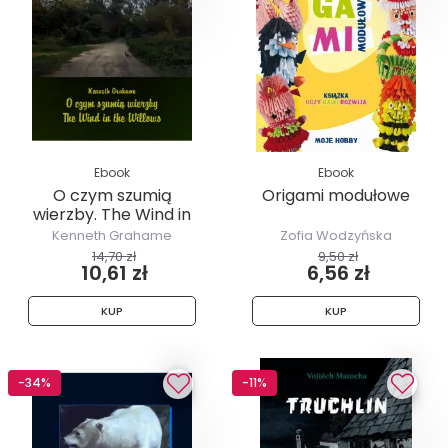
Ebook
Ebook
O czym szumią
Origami modułowe
wierzby. The Wind in
the Willows
Kenneth Grahame
Zofia Wodzyńska
14,70 zł
9,50 zł
10,61 zł
6,56 zł
KUP
KUP
-34%
-11%