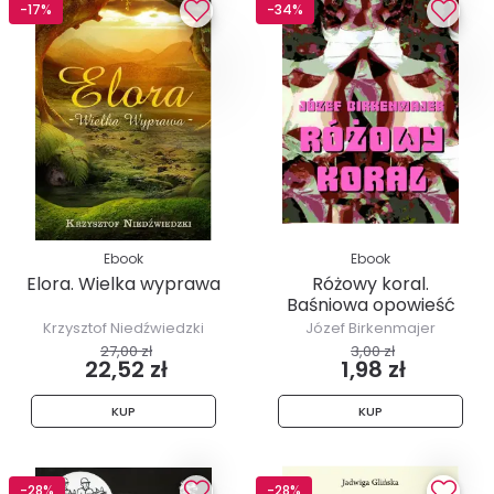
-17%
-34%
Ebook
Ebook
Elora. Wielka wyprawa
Różowy koral.
Baśniowa opowieść
Krzysztof Niedźwiedzki
Józef Birkenmajer
27,00 zł
3,00 zł
22,52 zł
1,98 zł
KUP
KUP
-28%
-28%