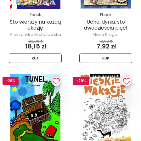
Ebook
Ebook
Sto wierszy na każdą
Ucho, dynia, sto
okazję
dwadzieścia pięć!
Aleksandra Michałowska
Maria Krüger
23,00 zł
10,99 zł
18,15 zł
7,92 zł
KUP
KUP
-28%
-29%