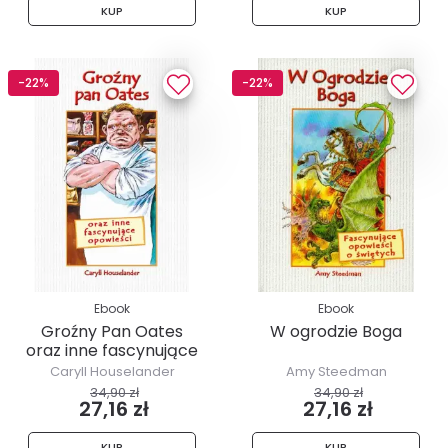
KUP
KUP
-22%
-22%
Ebook
Ebook
Groźny Pan Oates
W ogrodzie Boga
oraz inne fascynujące
opowieści
Caryll Houselander
Amy Steedman
34,90 zł
34,90 zł
27,16 zł
27,16 zł
KUP
KUP