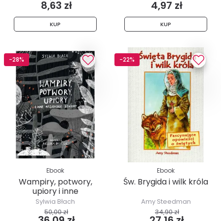
8,63 zł
4,97 zł
KUP
KUP
-28%
-22%
Ebook
Ebook
Wampiry, potwory,
Św. Brygida i wilk króla
upiory i inne
nieziemskie stwory
Sylwia Błach
Amy Steedman
50,00 zł
34,90 zł
36,09 zł
27,16 zł