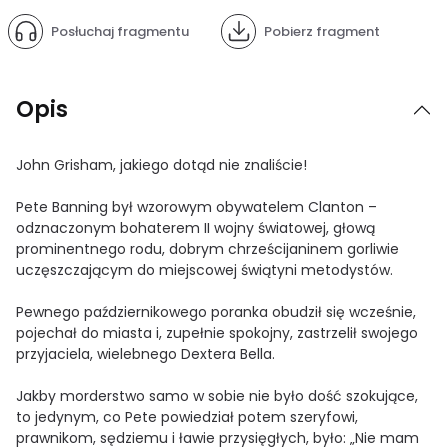
Posłuchaj fragmentu
Pobierz fragment
Opis
John Grisham, jakiego dotąd nie znaliście!
Pete Banning był wzorowym obywatelem Clanton –
odznaczonym bohaterem II wojny światowej, głową
prominentnego rodu, dobrym chrześcijaninem gorliwie
uczęszczającym do miejscowej świątyni metodystów.
Pewnego październikowego poranka obudził się wcześnie,
pojechał do miasta i, zupełnie spokojny, zastrzelił swojego
przyjaciela, wielebnego Dextera Bella.
Jakby morderstwo samo w sobie nie było dość szokujące,
to jedynym, co Pete powiedział potem szeryfowi,
prawnikom, sędziemu i ławie przysięgłych, było: „Nie mam