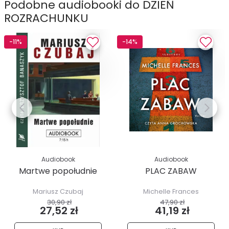
Podobne audiobooki do DZIEŃ
ROZRACHUNKU
-11%
-14%
Audiobook
Audiobook
Martwe popołudnie
PLAC ZABAW
Mariusz Czubaj
Michelle Frances
30,90 zł
47,90 zł
27,52 zł
41,19 zł