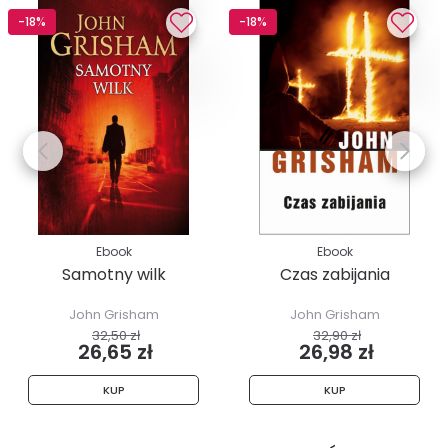
-18%
-18%
Ebook
Ebook
Samotny wilk
Czas zabijania
John Grisham
John Grisham
32,50 zł
32,90 zł
26,65 zł
26,98 zł
KUP
KUP