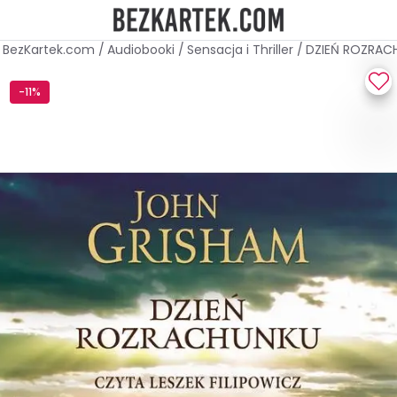
BezKartek.com
/
Audiobooki
/
Sensacja i Thriller
/
DZIEŃ ROZRAC
-11%