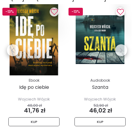
-13%
-13%
Ebook
Audiobook
Idę po ciebie
Szanta
Wojciech Wójcik
Wojciech Wójcik
48,00 zł
52,90 zł
41,76 zł
46,02 zł
KUP
KUP