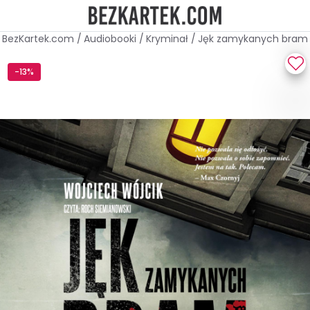
BezKartek.com
/
Audiobooki
/
Kryminał
/
Jęk zamykanych bram
-13%