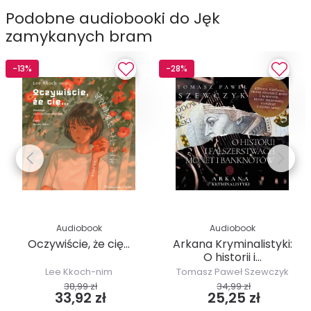
Podobne audiobooki do Jęk
zamykanych bram
-13%
-28%
Audiobook
Audiobook
Oczywiście, że cię…
Arkana Kryminalistyki:
O historii i...
Lee Kkoch-nim
Tomasz Paweł Szewczyk
38,99 zł
34,99 zł
33,92 zł
25,25 zł