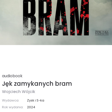
audiobook
Jęk zamykanych bram
Wojciech Wójcik
Wydawca:
Zysk i S-ka
Rok wydania:
2024