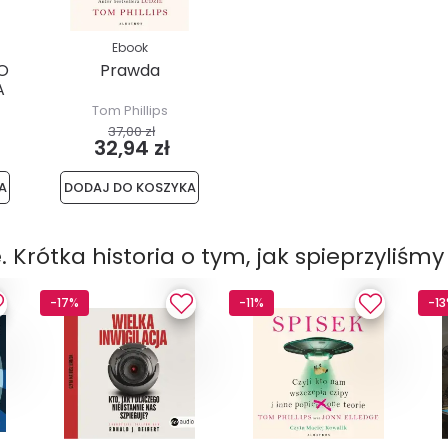
Ebook
TO
Prawda
A
Tom Phillips
37,00 zł
32,94 zł
A
DODAJ DO KOSZYKA
Krótka historia o tym, jak spieprzyliśmy
-17%
-11%
-1