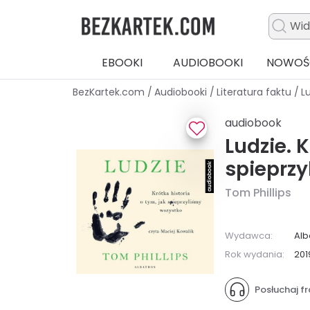
EBOOKI
AUDIOBOOKI
NOWOŚ
BezKartek.com
/
Audiobooki
/
Literatura faktu
/
L
audiobook
Ludzie. K
spieprzy
Tom Phillips
Wydawca:
Alb
Rok wydania:
201
Posłuchaj 