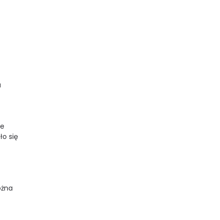
u
le
ło się
ożna