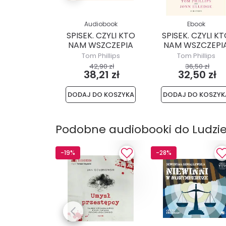
Audiobook
Ebook
SPISEK. CZYLI KTO
SPISEK. CZYLI K
NAM WSZCZEPIA
NAM WSZCZEPI
CZIPY I INNE...
CZIPY I INNE...
Tom Phillips
Tom Phillips
42,90 zł
36,50 zł
38,21 zł
32,50 zł
DODAJ DO KOSZYKA
DODAJ DO KOSZYK
Podobne audiobooki do Ludzie. 
-19%
-28%