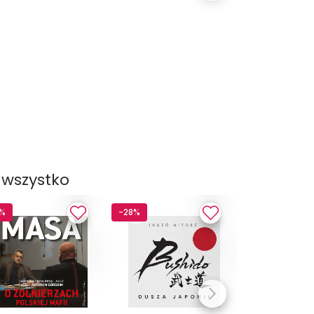
 wszystko
3%
-28%
-13%