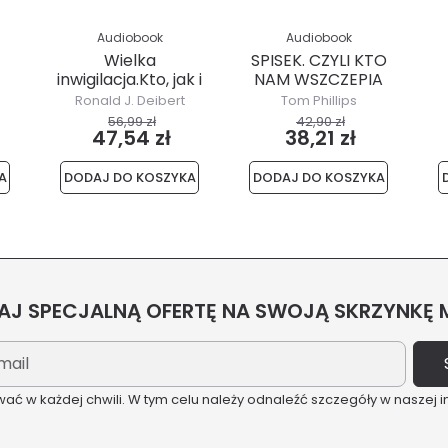
Audiobook
Audiobook
Wielka
SPISEK. CZYLI KTO
inwigilacja.Kto, jak i
NAM WSZCZEPIA
dlaczego...
CZIPY I INNE...
Ronald J. Deibert
Tom Phillips
56,99 zł
42,90 zł
47,54 zł
38,21 zł
A
DODAJ DO KOSZYKA
DODAJ DO KOSZYKA
J SPECJALNĄ OFERTĘ NA SWOJĄ SKRZYNKĘ
ć w każdej chwili. W tym celu należy odnaleźć szczegóły w naszej i