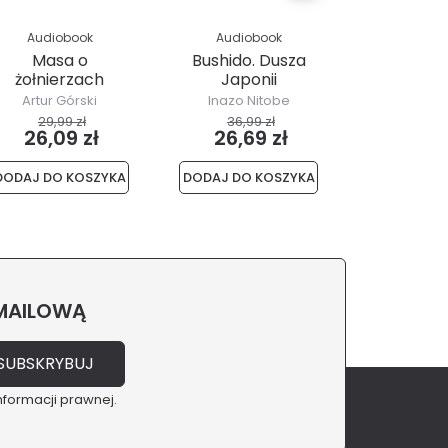
Audiobook
Audiobook
Audio
Masa o
Bushido. Dusza
TO
żołnierzach
Japonii
polskiej mafii.
Artur Górski
Inazo Nitobe
Beata S
Jarosław...
Zieliń
29,99 zł
36,99 zł
44,99
26,09 zł
26,69 zł
39,1
DODAJ DO KOSZYKA
DODAJ DO KOSZYKA
DODAJ DO 
 MAILOWĄ
nformacji prawnej.