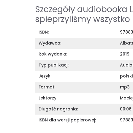
Szczegóły audiobooka Lu
spieprzyliśmy wszystko
ISBN:
97883
Wydawca:
Albat
Rok wydania:
2019
Typ publikacji:
Audi
Język:
polski
Format:
mp3
Lektorzy:
Macie
Długość nagrania:
00:06
ISBN dla wersji papierowej:
9788