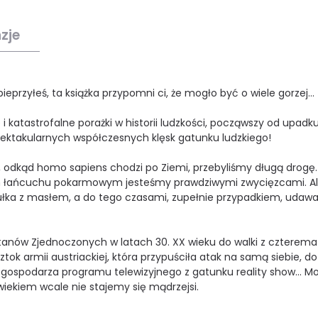
zje
pieprzyłeś, ta książka przypomni ci, że mogło być o wiele gorzej…
i katastrofalne porażki w historii ludzkości, począwszy od upadk
pektakularnych współczesnych klęsk gatunku ludzkiego!
t, odkąd homo sapiens chodzi po Ziemi, przebyliśmy długą drogę.
nym łańcuchu pokarmowym jesteśmy prawdziwymi zwycięzcami. A
ułka z masłem, a do tego czasami, zupełnie przypadkiem, udawa
Stanów Zjednoczonych w latach 30. XX wieku do walki z czterema
ok armii austriackiej, która przypuściła atak na samą siebie, do
 gospodarza programu telewizyjnego z gatunku reality show… M
wiekiem wcale nie stajemy się mądrzejsi.