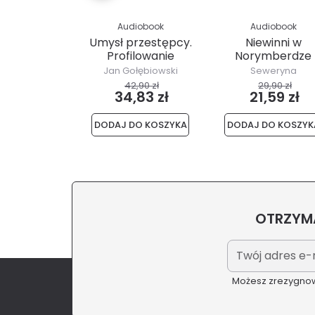
Audiobook
Audiobook
Umysł przestępcy.
Niewinni w
Profilowanie
Norymberdze
kryminalne
Jan Gołębiowski
Seweryna
Szmaglewska
42,90 zł
29,90 zł
34,83 zł
21,59 zł
DODAJ DO KOSZYKA
DODAJ DO KOSZYK
OTRZYMA
Możesz zrezygnowa