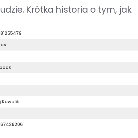
dzie. Krótka historia o tym, jak
81255479
ros
obook
j Kowalik
367426206