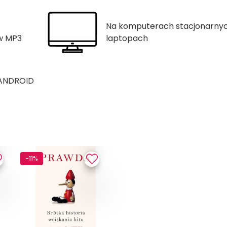
Na komputerach stacjonarnyc
ów MP3
laptopach
 ANDROID
-11%