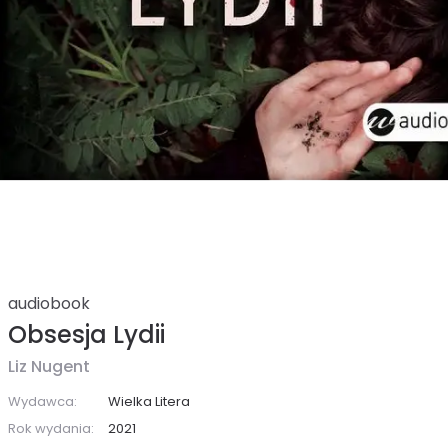
audiobook
Obsesja Lydii
Liz Nugent
Wydawca:
Wielka Litera
Rok wydania:
2021