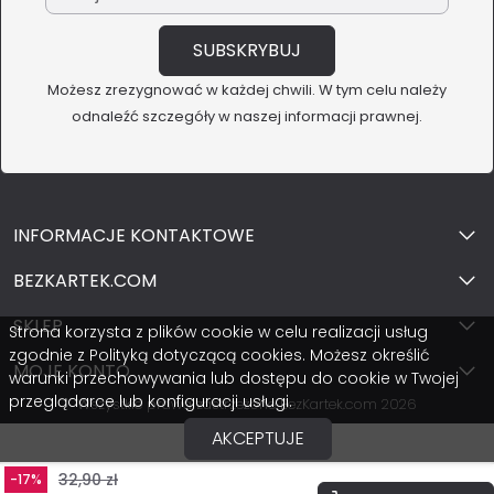
Możesz zrezygnować w każdej chwili. W tym celu należy
odnaleźć szczegóły w naszej informacji prawnej.
INFORMACJE KONTAKTOWE
BEZKARTEK.COM
SKLEP
Strona korzysta z plików cookie w celu realizacji usług
zgodnie z Polityką dotyczącą cookies. Możesz określić
MOJE KONTO
warunki przechowywania lub dostępu do cookie w Twojej
przeglądarce lub konfiguracji usługi.
Wszystkie prawa zastrzeżone BezKartek.com 2026
AKCEPTUJE
32,90 zł
-17%