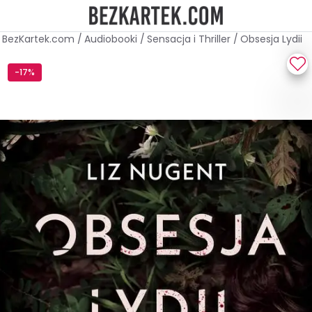
BezKartek.com
/
Audiobooki
/
Sensacja i Thriller
/
Obsesja Lydii
-17%