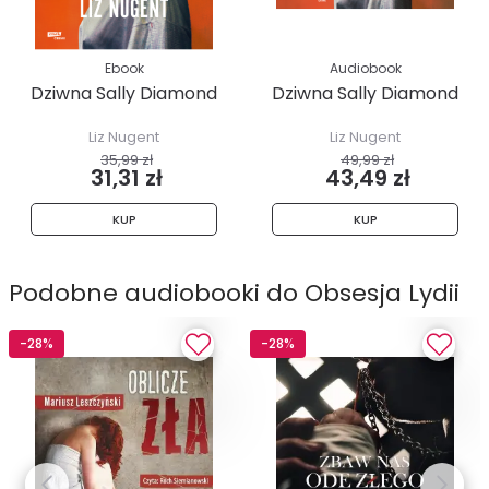
Ebook
Audiobook
Dziwna Sally Diamond
Dziwna Sally Diamond
Liz Nugent
Liz Nugent
35,99 zł
49,99 zł
31,31 zł
43,49 zł
KUP
KUP
Podobne audiobooki do Obsesja Lydii
-28%
-28%