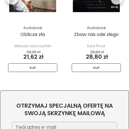
Audiobook
Audiobook
Oblicze zła
Zbaw nas ode złego
Mariusz Leszczyński
Ewa Pirce
29,95 zł
39,90 zł
21,62 zł
28,80 zł
KUP
KUP
OTRZYMAJ SPECJALNĄ OFERTĘ NA
SWOJĄ SKRZYNKĘ MAILOWĄ