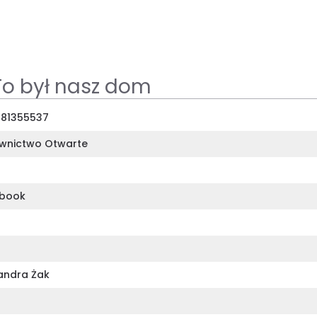
To był nasz dom
81355537
nictwo Otwarte
obook
andra Żak