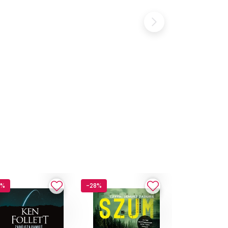
4%
-28%
-13%