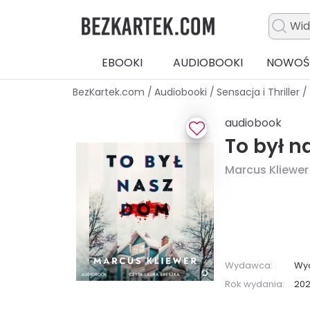
EBOOKI
AUDIOBOOKI
NOWOŚ
BezKartek.com
/
Audiobooki
/
Sensacja i Thriller
/
audiobook
To był 
Marcus Kliewer
Wydawca:
Wy
Rok wydania:
20