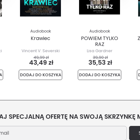
Audiobook
Audiobook
Krawiec
POWIEM TYLKO
RAZ
i
Vincent V. Severski
Lisa Gardner
49,99 zł
39,90 zł
43,49 zł
35,53 zł
A
DODAJ DO KOSZYKA
DODAJ DO KOSZYKA
J SPECJALNĄ OFERTĘ NA SWOJĄ SKRZYNKĘ