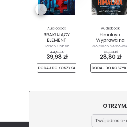
Audiobook
Audiobook
BRAKUJĄCY
Himalaya.
ELEMENT
Wyprawa na
krawędź życia
Harlan Coben
Wojciech Nerkowsk
44,90 zł
39,90 zł
39,98 zł
28,80 zł
DODAJ DO KOSZYKA
DODAJ DO KOSZYK
OTRZYMA