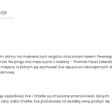
zje
starym domu, na malowniczym wzgórzu otoczonym lasem. Pewneg
zwi. Na progu stoi mężczyzna z rodziną – Thomas Faust twierdzi
om miejsce, w którym się wychował. Eve wpuszcza nieznajomych d
alarmowy.
gę wyjazdową. Eve i Charlie są zmuszone przenocować obcych.
y rano znika Charlie, Eve postanawia za wszelką cenę pozbyć się