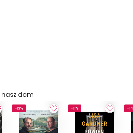
ł nasz dom
-13%
-11%
-1