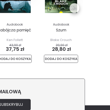
Audiobook
Audiobook
Audio
Zabójcza pamięć
Szum
Czarcie
Ken Follett
Blake Crouch
Jill Jo
43,90 zł
39,90 zł
49,99
37,75 zł
28,80 zł
43,4
DODAJ DO KOSZYKA
DODAJ DO KOSZYKA
DODAJ DO 
 MAILOWĄ