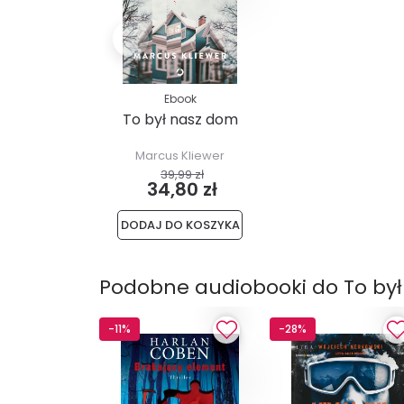
Ebook
To był nasz dom
Marcus Kliewer
39,99 zł
34,80 zł
DODAJ DO KOSZYKA
Podobne audiobooki do To by
-11%
-28%