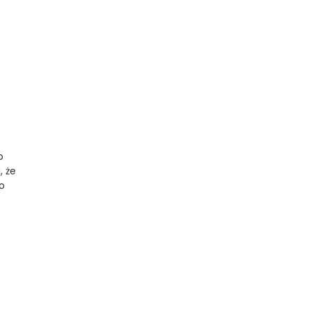
o
, że
o