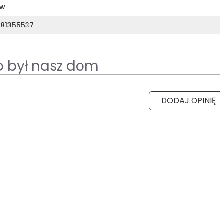
ów
81355537
o był nasz dom
DODAJ OPINIĘ