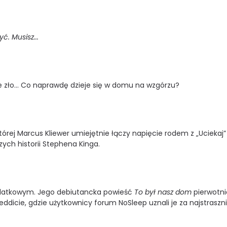
ć. Musisz...
 zło... Co naprawdę dzieje się w domu na wzgórzu?
tórej Marcus Kliewer umiejętnie łączy napięcie rodem z „Uciekaj”
zych historii Stephena Kinga.
oklatkowym. Jego debiutancka powieść
To był nasz dom
pierwotni
ddicie, gdzie użytkownicy forum NoSleep uznali je za najstraszni