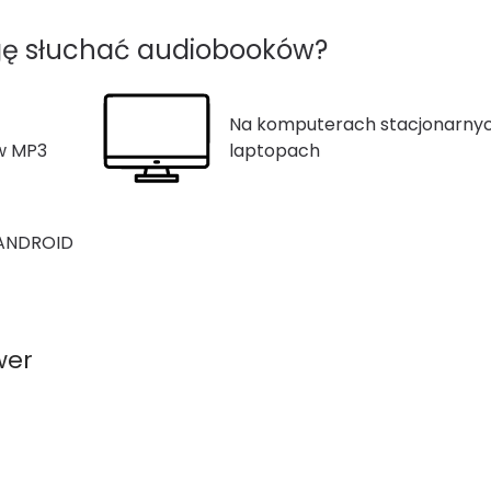
gę słuchać audiobooków?
Na komputerach stacjonarnyc
ów MP3
laptopach
 ANDROID
wer