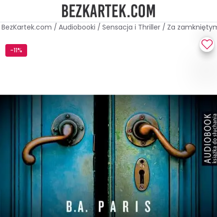
BezKartek.com
/
Audiobooki
/
Sensacja i Thriller
/
Za zamkniętym
-11%