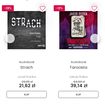
-28%
-13%
Audiobook
Audiobook
Strach
Tarocista
Jozef Karika
Jakub Rutka
29,95 zł
44,99 zł
21,62 zł
39,14 zł
KUP
KUP