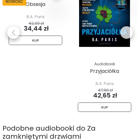
NOWOŚĆ
Obsesja
B.A. Paris
42,00 zł
34,44 zł
KUP
Audiobook
Przyjaciółka
B.A. Paris
47,90 zł
42,65 zł
KUP
Podobne audiobooki do Za
zamkniętymi drzwiami