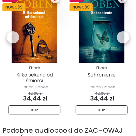
NOWOŚĆ
NOWOŚĆ
Ebook
Ebook
Kilka sekund od
Schronienie
śmierci
Harlan Coben
Harlan Coben
42,00 zł
42,00 zł
34,44 zł
34,44 zł
KUP
KUP
Podobne audiobooki do ZACHOWAJ