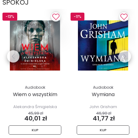
SPOKÓJ
-13%
-11%
Audiobook
Audiobook
Wiem o wszystkim
Wymiana
Alekandra Śmigielska
John Grisham
45,99 zł
46,90 zł
40,01 zł
41,77 zł
KUP
KUP