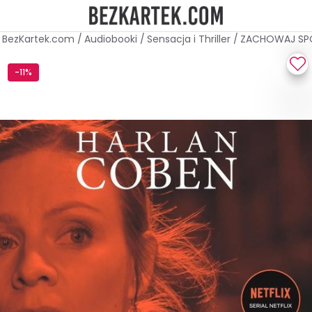
BezKartek.com
/
Audiobooki
/
Sensacja i Thriller
/
ZACHOWAJ SP
-11%