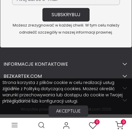
Możesz zrezygnować w każdej chwili. W tym celu należy
odnaleźć szczegóły w naszej informacji prawnej.
INFORMACJE KONTAKTOWE
BEZKARTEK.COM
Strona korzysta z plików cookie w celu realizacji usług
SKLEP
zgodnie z Polityką dotyczącą cookies. Możesz określić
warunki przechowywania lub dostępu do cookie w Twojej
MOJE KONTO
przeglądarce lub konfiguracji usługi.
Wszystkie prawa zastrzeżone BezKartek.com 2026
AKCEPTUJE
0
0