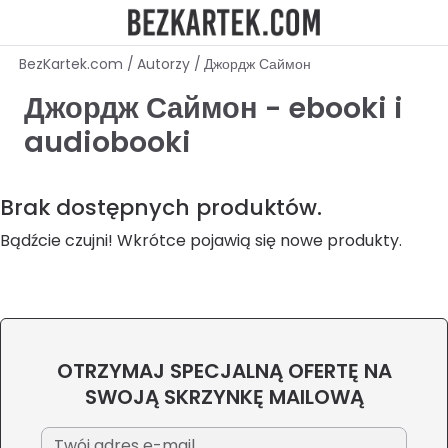
BezKartek.com
/
Autorzy
/
Джордж Саймон
Джордж Саймон - ebooki i
audiobooki
Brak dostępnych produktów.
Bądźcie czujni! Wkrótce pojawią się nowe produkty.
OTRZYMAJ SPECJALNĄ OFERTĘ NA
SWOJĄ SKRZYNKĘ MAILOWĄ