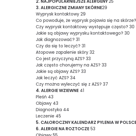
2. NAJPOPULARNIEJSZE ALERGENY
25
3. ALERGICZNE ZMIANY SKÓRNE
29
Wyprysk kontaktowy 29
Co powoduje, że wyprysk pojawia się na skórze
Czy wyprysk kontaktowy występuje często? 30
Jakie są objawy wyprysku kontaktowego? 30
Jak diagnozować? 31
Czy da się to leczyć? 31
Atopowe zapalenie skóry 32
Co jest przyczyną AZS? 33
Jak często chorujemy na AZS? 33
Jakie są objawy AZS? 33
Jak leczyć AZS? 34
Czy można wyleczyć się z AZS? 37
4. ALERGIE WZIEWNE
41
Pleśń 43
Objawy 43
Diagnostyka 44
Leczenie 45
5. CAŁOROCZNY KALENDARZ PYLENIA W POLSC
6. ALERGIE NA ROZTOCZE
53
Objawy 55