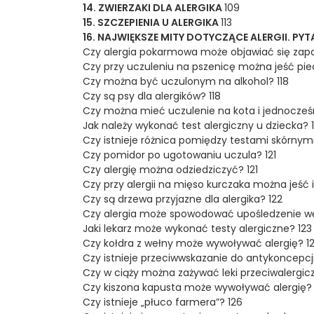
14. ZWIERZAKI DLA ALERGIKA
109
15. SZCZEPIENIA U ALERGIKA
113
16. NAJWIĘKSZE MITY DOTYCZĄCE ALERGII. PY
Czy alergia pokarmowa może objawiać się zapa
Czy przy uczuleniu na pszenicę można jeść piec
Czy można być uczulonym na alkohol? 118
Czy są psy dla alergików? 118
Czy można mieć uczulenie na kota i jednocześn
Jak należy wykonać test alergiczny u dziecka? 
Czy istnieje różnica pomiędzy testami skórnymi
Czy pomidor po ugotowaniu uczula? 121
Czy alergię można odziedziczyć? 121
Czy przy alergii na mięso kurczaka można jeść 
Czy są drzewa przyjazne dla alergika? 122
Czy alergia może spowodować upośledzenie w
Jaki lekarz może wykonać testy alergiczne? 123
Czy kołdra z wełny może wywoływać alergię? 1
Czy istnieje przeciwwskazanie do antykoncepcj
Czy w ciąży można zażywać leki przeciwalergic
Czy kiszona kapusta może wywoływać alergię? 
Czy istnieje „płuco farmera”? 126