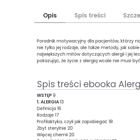
Opis
Spis treści
Szcz
Poradnik motywacyjny dla pacjentów, którzy na
nie tylko jej rodzaje, ale także metody, jak sobi
największych mitów dotyczących alergii i jej l
pokazując, że życie z alergią wcale nie musi być
Spis treści ebooka Alergi
WSTĘP
9
1. ALERGIA
13
Definicja 16
Rodzaje 17
Profilaktyka, czyli jak zapobiegać 18
Zbyt sterylnie 20
Więcej chemii 20