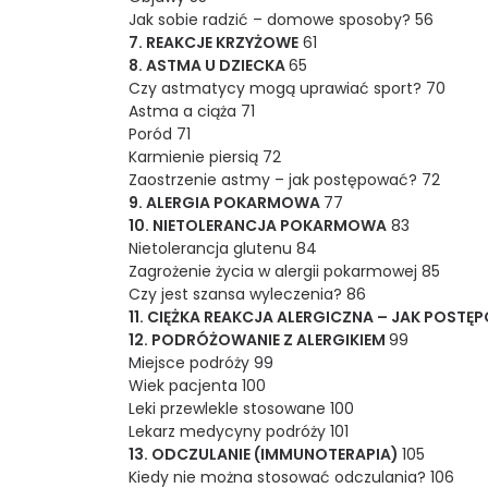
Jak sobie radzić – domowe sposoby? 56
7. REAKCJE KRZYŻOWE
61
8. ASTMA U DZIECKA
65
Czy astmatycy mogą uprawiać sport? 70
Astma a ciąża 71
Poród 71
Karmienie piersią 72
Zaostrzenie astmy – jak postępować? 72
9. ALERGIA POKARMOWA
77
10. NIETOLERANCJA POKARMOWA
83
Nietolerancja glutenu 84
Zagrożenie życia w alergii pokarmowej 85
Czy jest szansa wyleczenia? 86
11. CIĘŻKA REAKCJA ALERGICZNA – JAK POST
12. PODRÓŻOWANIE Z ALERGIKIEM
99
Miejsce podróży 99
Wiek pacjenta 100
Leki przewlekle stosowane 100
Lekarz medycyny podróży 101
13. ODCZULANIE (IMMUNOTERAPIA)
105
Kiedy nie można stosować odczulania? 106