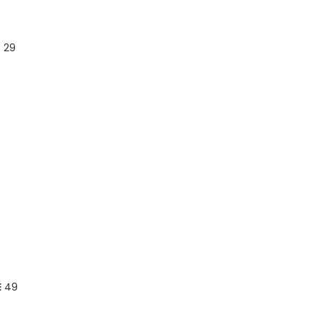
? 29
E
49