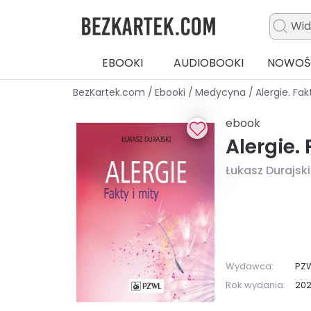
EBOOKI
AUDIOBOOKI
NOWOŚ
BezKartek.com
/
Ebooki
/
Medycyna
/
Alergie. Fak
ebook
Alergie. 
Łukasz Durajski
Wydawca:
PZ
Rok wydania:
20