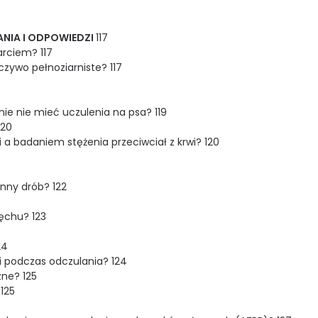
TANIA I ODPOWIEDZI
117
rciem? 117
zywo pełnoziarniste? 117
ie nie mieć uczulenia na psa? 119
120
 a badaniem stężenia przeciwciał z krwi? 120
inny drób? 122
ęchu? 123
24
i podczas odczulania? 124
zne? 125
125