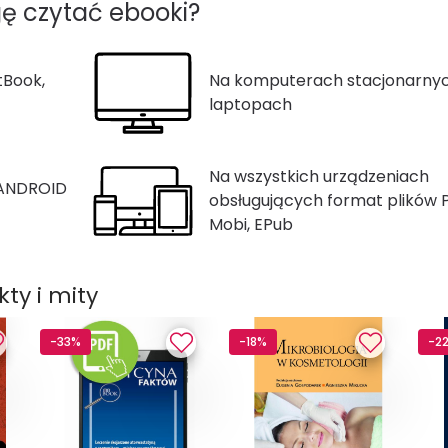
ę czytać ebooki?
tBook,
Na komputerach stacjonarnyc
laptopach
Na wszystkich urządzeniach
 ANDROID
obsługujących format plików 
Mobi, EPub
ty i mity
-33%
-18%
-2