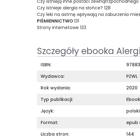
Czy istnieją inne postaci zewnątrzpochodnego
Czy istnieje alergia na słońce? 128
Czy leki na astmę wpływają na zaburzenia mie
PIŚMIENNICTWO
131
Strony internetowe 133
Szczegóły ebooka Alergie
ISBN:
9788
Wydawca:
PZWL
Rok wydania:
2020
Typ publikacji:
Eboo
Język:
polski
Format:
epub 
Liczba stron:
144