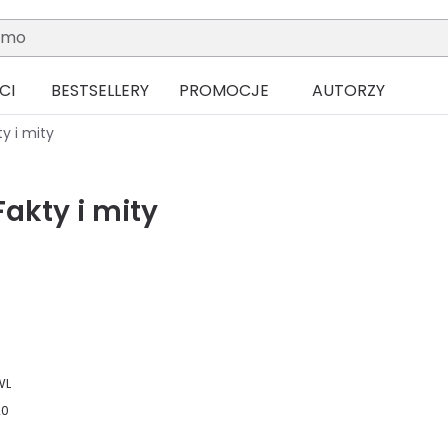
CI
BESTSELLERY
PROMOCJE
AUTORZY
ty i mity
Fakty i mity
WL
20