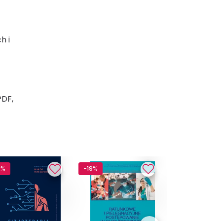
h i
PDF,
2%
-19%
-33%