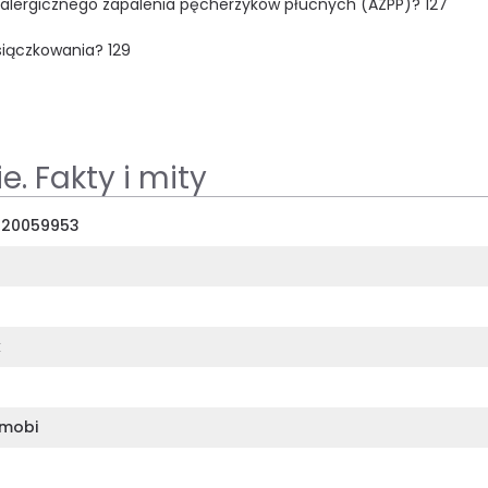
 alergicznego zapalenia pęcherzyków płucnych (AZPP)? 127
siączkowania? 129
. Fakty i mity
320059953
k
mobi