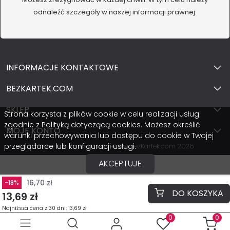
odnaleźć szczegóły w naszej informacji prawnej.
INFORMACJE KONTAKTOWE
BEZKARTEK.COM
SKLEP
Strona korzysta z plików cookie w celu realizacji usług
zgodnie z Polityką dotyczącą cookies. Możesz określić
MOJE KONTO
warunki przechowywania lub dostępu do cookie w Twojej
przeglądarce lub konfiguracji usługi.
Wszystkie prawa zastrzeżone BezKartek.com 2026
AKCEPTUJE
16,70 zł
-18%
DO KOSZYKA
13,69 zł
Najniższa cena z 30 dni: 13,69 zł
0
0