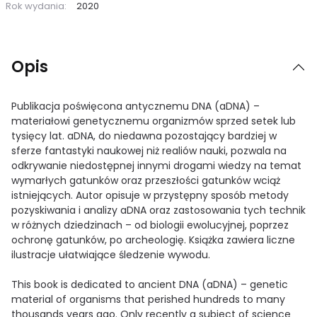
Rok wydania:
2020
Opis
Publikacja poświęcona antycznemu DNA (aDNA) –
materiałowi genetycznemu organizmów sprzed setek lub
tysięcy lat. aDNA, do niedawna pozostający bardziej w
sferze fantastyki naukowej niż realiów nauki, pozwala na
odkrywanie niedostępnej innymi drogami wiedzy na temat
wymarłych gatunków oraz przeszłości gatunków wciąż
istniejących. Autor opisuje w przystępny sposób metody
pozyskiwania i analizy aDNA oraz zastosowania tych technik
w różnych dziedzinach – od biologii ewolucyjnej, poprzez
ochronę gatunków, po archeologię. Książka zawiera liczne
ilustracje ułatwiające śledzenie wywodu.
This book is dedicated to ancient DNA (aDNA) – genetic
material of organisms that perished hundreds to many
thousands years ago. Only recently a subject of science