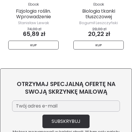
Ebook
Ebook
Fizjologia roślin.
Biologia tkanki
Wprowadzenie
tłuszczowej
Stanisław Lewak
Bogumił Leszczyński
74,00 zł
28,00 zł
65,89 zł
20,22 zł
KUP
KUP
OTRZYMAJ SPECJALNĄ OFERTĘ NA
SWOJĄ SKRZYNKĘ MAILOWĄ
Możesz zrezygnować w każdej chwili. W tym celu należy