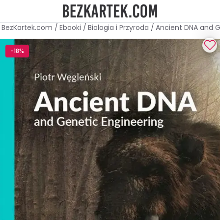
BezKartek.com
/
Ebooki
/
Biologia i Przyroda
/
Ancient DNA and G
-18%