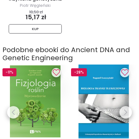
Piotr Węgleński
18,50 zł
15,17 zł
KUP
Podobne ebooki do Ancient DNA and
Genetic Engineering
-11%
-28%