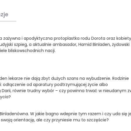
zje
 zażywna i apodyktyczna protoplastka rodu Dorota oraz kobiet
audyjski szpieg, a aktualnie ambasador, Hamid Binladen, żydowski
iele bliskowschodnich nacji.
den lekarze nie dają zbyt dużych szans na wybudzenie. Rodzinie
i: odłączenie od aparatury podtrzymującej życie albo
rą Darii, równie trudny wybór – czy powinna trwać w nieudanym z
życia?
 Binladenówna. W jakie bagno wdepnie tym razem i czy uda się je
e swoją orientację, ale czy przyniesie mu to szczęście?