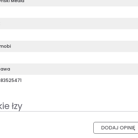
yński Media
k
mobi
zawa
83525471
ie łzy
DODAJ OPINIĘ