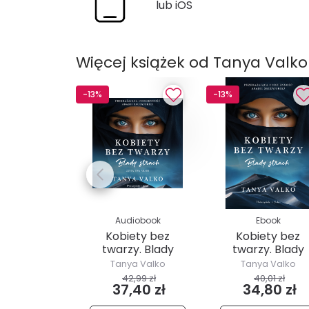
lub iOS
Więcej książek od Tanya Valko
-13%
-13%
Audiobook
Ebook
Kobiety bez
Kobiety bez
twarzy. Blady
twarzy. Blady
strach
strach
Tanya Valko
Tanya Valko
42,99 zł
40,01 zł
37,40 zł
34,80 zł