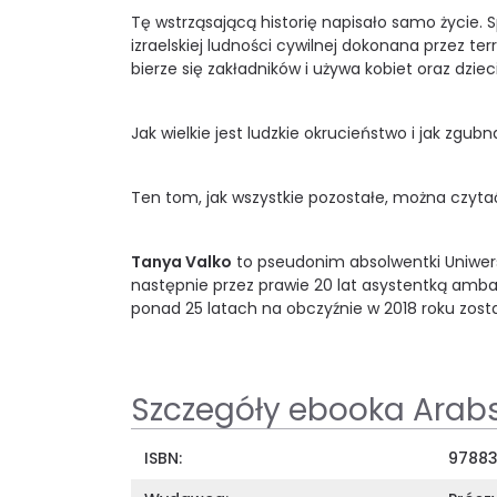
Tę wstrząsającą historię napisało samo życie. 
izraelskiej ludności cywilnej dokonana przez t
bierze się zakładników i używa kobiet oraz dziec
Jak wielkie jest ludzkie okrucieństwo i jak zgubn
Ten tom, jak wszystkie pozostałe, można czyta
Tanya Valko
to pseudonim absolwentki Uniwersyt
następnie przez prawie 20 lat asystentką ambasad
ponad 25 latach na obczyźnie w 2018 roku zosta
Szczegóły ebooka Arabsk
ISBN:
97883