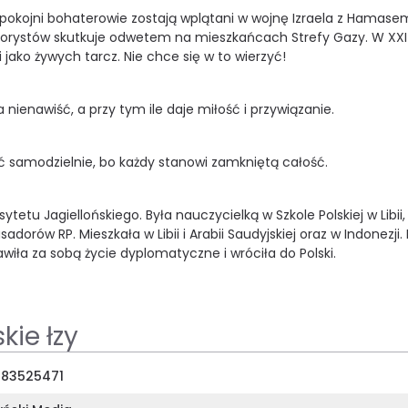
Spokojni bohaterowie zostają wplątani w wojnę Izraela z Hamase
errorystów skutkuje odwetem na mieszkańcach Strefy Gazy. W XXI
i jako żywych tarcz. Nie chce się w to wierzyć!
a nienawiść, a przy tym ile daje miłość i przywiązanie.
ć samodzielnie, bo każdy stanowi zamkniętą całość.
etu Jagiellońskiego. Była nauczycielką w Szkole Polskiej w Libii,
orów RP. Mieszkała w Libii i Arabii Saudyjskiej oraz w Indonezji.
wiła za sobą życie dyplomatyczne i wróciła do Polski.
ie łzy
83525471