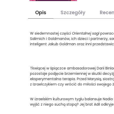
Opis
Szczegóły
Recen
W siedemnastej części
Orientalnej sagi
powraca
Salimich i Goldmanów, ich dzieci i partnerzy, s
inteligent Jakub Goldman oraz inni przedstawic
Tkwiącej w śpiączce ambasadorowej Darii Binla
pozostaje podjęcie brzemiennej w skutki decyzj
eksperymentalna terapia. Przed Marysią, siost
z Izraelczykiem czy wrócić do miłości swojego 
W izraelskim kulturowym tyglu balansuje Nadia
wyjść z niego suchą stopą? Jej brat Adil odkryj