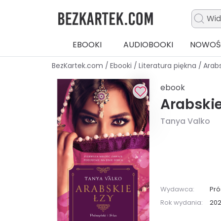
EBOOKI
AUDIOBOOKI
NOWOŚ
BezKartek.com
/
Ebooki
/
Literatura piękna
/
Arabs
ebook
Arabskie
Tanya Valko
Wydawca:
Pró
Rok wydania:
20