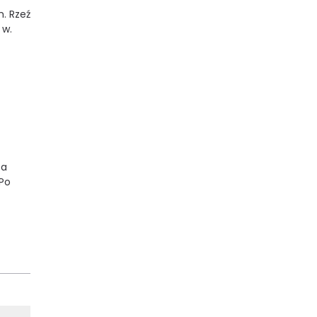
m. Rzeź
 w.
 a
 Po