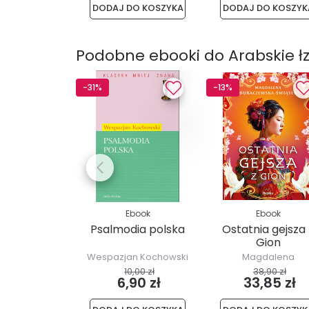
DODAJ DO KOSZYKA
DODAJ DO KOSZYK
Podobne ebooki do Arabskie ł
-31%
-13%
Ebook
Ebook
Psalmodia polska
Ostatnia gejsza 
Gion
Wespazjan Kochowski
Magdalena
Buraczewska-Świąt
10,00 zł
38,90 zł
6,90 zł
33,85 zł