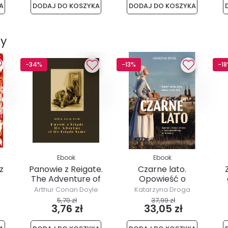
A
DODAJ DO KOSZYKA
DODAJ DO KOSZYKA
zy
-34%
-13%
-1
Ebook
Ebook
z
Panowie z Reigate.
Czarne lato.
The Adventure of
Opowieść o
the Reigate...
miłości i śmierci
Arthur Conan Doyle
Katarzyna Droga
w...
ek
5,70 zł
37,99 zł
3,76 zł
33,05 zł