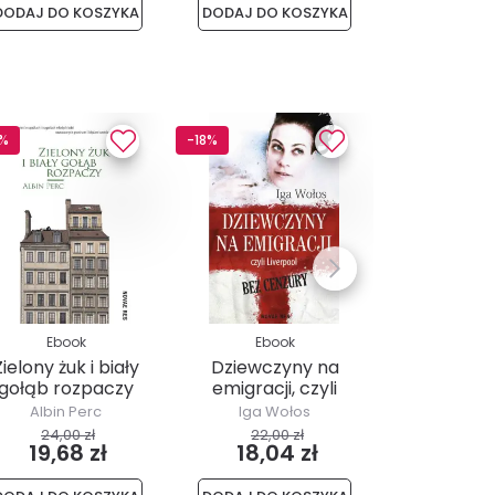
DODAJ DO KOSZYKA
DODAJ DO KOSZYKA
DODAJ DO 
8%
-18%
-13%
Ebook
Ebook
Ebo
Zielony żuk i biały
Dziewczyny na
Saga 
gołąb rozpaczy
emigracji, czyli
Forsyte`ó
Liverpool bez...
Albin Perc
Iga Wołos
John Gal
24,00 zł
22,00 zł
32,00
19,68 zł
18,04 zł
27,8