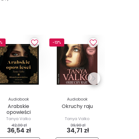
3%
-13%
-13%
Audiobook
Audiobook
Audio
Arabskie
Okruchy raju
Arabsk
opowieści
Tanya Valko
Tanya Valko
Tanya 
42,00 zł
39,90 zł
39,90
36,54 zł
34,71 zł
34,7