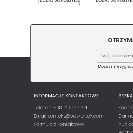
DODAJ DO KOSZYKA
DODAJ DO KOSZYK
OTRZYMA
Możesz zrezygnowa
INFORMACJE KONTAKTOWE
BEZK
Telefon: +48 721 447 671
Ebook
Email:
kontakt@bezkartek.com
Darmo
Formularz kontaktowy
Audio
Bestse