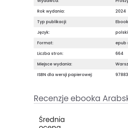
Wydawca:
Prósz
Rok wydania:
2024
Typ publikacji:
Eboo
Język:
polski
Format:
epub 
Liczba stron:
664
Miejsce wydania:
Wars
ISBN dla wersji papierowej:
97883
Recenzje ebooka Arabsk
Średnia
ocena