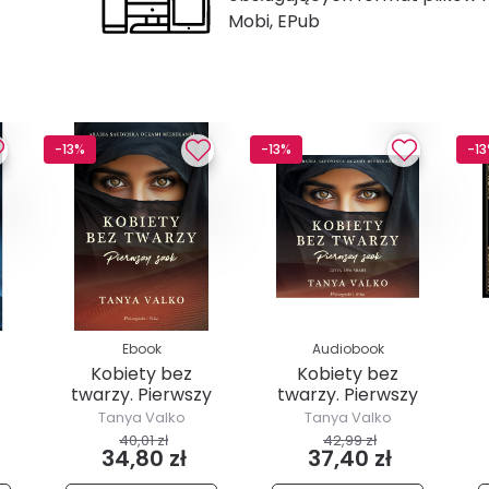
Mobi, EPub
-13%
-13%
-1
Ebook
Audiobook
Kobiety bez
Kobiety bez
twarzy. Pierwszy
twarzy. Pierwszy
szok
szok
Tanya Valko
Tanya Valko
40,01 zł
42,99 zł
34,80 zł
37,40 zł