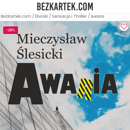
BezKartek.com
/
Ebooki
/
Sensacja i Thriller
/
Awaria
-28%