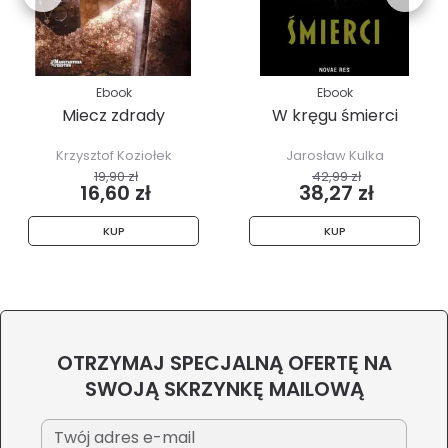
Ebook
Ebook
Miecz zdrady
W kręgu śmierci
Krzysztof Koziołek
Jarosław Kulka
19,90 zł
42,99 zł
16,60 zł
38,27 zł
KUP
KUP
OTRZYMAJ SPECJALNĄ OFERTĘ NA
SWOJĄ SKRZYNKĘ MAILOWĄ