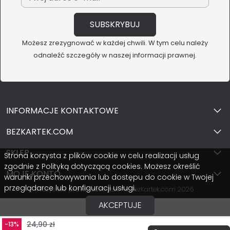
Możesz zrezygnować w każdej chwili. W tym celu należy
odnaleźć szczegóły w naszej informacji prawnej.
INFORMACJE KONTAKTOWE
BEZKARTEK.COM
SKLEP
Strona korzysta z plików cookie w celu realizacji usług
zgodnie z Polityką dotyczącą cookies. Możesz określić
MOJE KONTO
warunki przechowywania lub dostępu do cookie w Twojej
przeglądarce lub konfiguracji usługi.
Wszystkie prawa zastrzeżone BezKartek.com 2026
AKCEPTUJE
24,90 zł
-13%