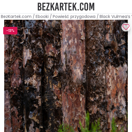
BezKartek.com
/
Ebooki
/
Powieść przygodowa
/
Black Vulmea’
-13%