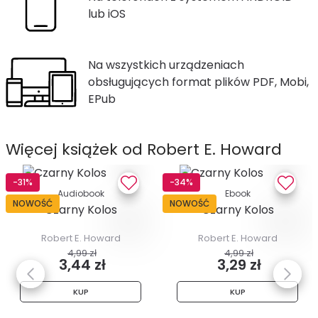
lub iOS
Na wszystkich urządzeniach
obsługujących format plików PDF, Mobi,
EPub
Więcej książek od Robert E. Howard
-31%
-34%
Audiobook
Ebook
NOWOŚĆ
NOWOŚĆ
Czarny Kolos
Czarny Kolos
Robert E. Howard
Robert E. Howard
4,99 zł
4,99 zł
3,44 zł
3,29 zł
KUP
KUP