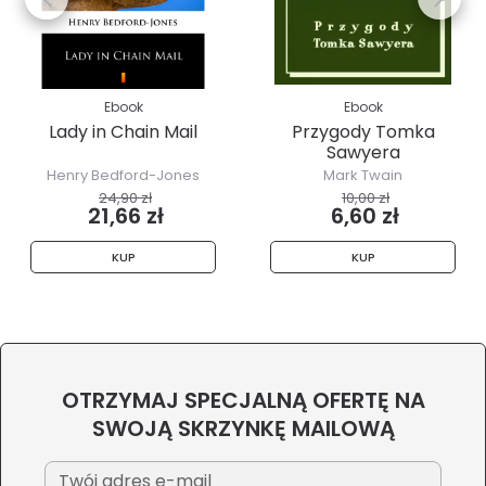
Ebook
Ebook
Lady in Chain Mail
Przygody Tomka
Sawyera
Henry Bedford-Jones
Mark Twain
24,90 zł
10,00 zł
21,66 zł
6,60 zł
KUP
KUP
OTRZYMAJ SPECJALNĄ OFERTĘ NA
SWOJĄ SKRZYNKĘ MAILOWĄ