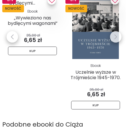
NOWOŚĆ
NOWOŚĆ
Ebook
„Wywieziono nas
bydlęcymi wagonami”
. Relacje...
35,00 zł
6,65 zł
KUP
Ebook
Uczelnie wyższe w
Trójmieście 1945-1970.
Studia...
35,00 zł
6,65 zł
KUP
Podobne ebooki do Ciąża