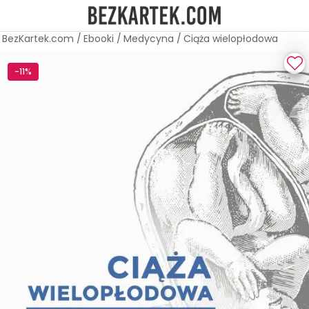
BezKartek.com
/
Ebooki
/
Medycyna
/
Ciąża wielopłodowa
-11%