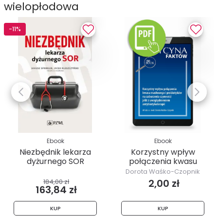
wielopłodowa
-11%
Ebook
Ebook
Niezbędnik lekarza
Korzystny wpływ
dyżurnego SOR
połączenia kwasu
masłowego i...
Dorota Waśko-Czopnik
2,00 zł
184,00 zł
163,84 zł
KUP
KUP