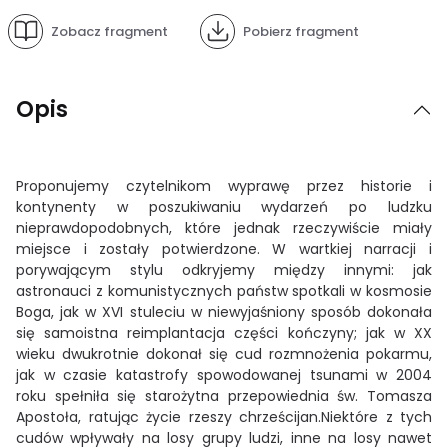
Zobacz fragment
Pobierz fragment
Opis
Proponujemy czytelnikom wyprawę przez historie i
kontynenty w poszukiwaniu wydarzeń po ludzku
nieprawdopodobnych, które jednak rzeczywiście miały
miejsce i zostały potwierdzone. W wartkiej narracji i
porywającym stylu odkryjemy między innymi: jak
astronauci z komunistycznych państw spotkali w kosmosie
Boga, jak w XVI stuleciu w niewyjaśniony sposób dokonała
się samoistna reimplantacja części kończyny; jak w XX
wieku dwukrotnie dokonał się cud rozmnożenia pokarmu,
jak w czasie katastrofy spowodowanej tsunami w 2004
roku spełniła się starożytna przepowiednia św. Tomasza
Apostoła, ratując życie rzeszy chrześcijan.Niektóre z tych
cudów wpływały na losy grupy ludzi, inne na losy nawet