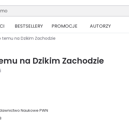
CI
BESTSELLERY
PROMOCJE
AUTORZY
 temu na Dzikim Zachodzie
emu na Dzikim Zachodzie
i
dawnictwo Naukowe PWN
8