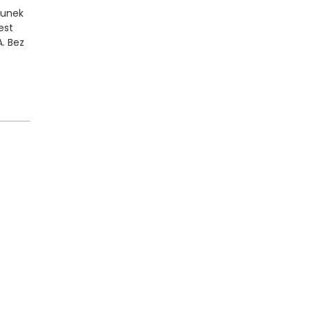
tunek
est
. Bez