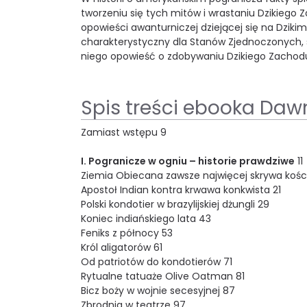
tworzeniu się tych mitów i wrastaniu Dzikiego
opowieści awanturniczej dziejącej się na Dzikim
charakterystyczny dla Stanów Zjednoczonych, st
niego opowieść o zdobywaniu Dzikiego Zachodu
Spis treści ebooka Daw
Zamiast wstępu 9
I. Pogranicze w ogniu – historie prawdziwe
11
Ziemia Obiecana zawsze najwięcej skrywa kości
Apostoł Indian kontra krwawa konkwista 21
Polski kondotier w brazylijskiej dżungli 29
Koniec indiańskiego lata 43
Feniks z północy 53
Król aligatorów 61
Od patriotów do kondotierów 71
Rytualne tatuaże Olive Oatman 81
Bicz boży w wojnie secesyjnej 87
Zbrodnia w teatrze 97