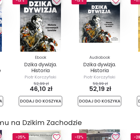
-13%
-13%
-11
Ebook
Audiobook
Dzika dywizja.
Dzika dywizja.
e
Historia
Historia
Czerwonych
Czerwonych
Piotr Korczyński
Piotr Korczyński
Beretów
Beretów
52,99 zł
59,99 zł
46,10 zł
52,19 zł
A
DODAJ DO KOSZYKA
DODAJ DO KOSZYKA
u na Dzikim Zachodzie
-25%
-13%
-2