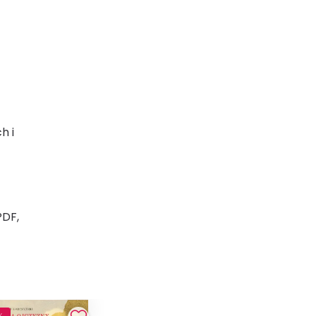
h i
PDF,