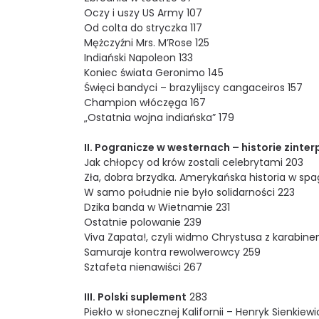
Oczy i uszy US Army 107
Od colta do stryczka 117
Mężczyźni Mrs. M’Rose 125
Indiański Napoleon 133
Koniec świata Geronimo 145
Święci bandyci – brazylijscy cangaceiros 157
Champion włóczęga 167
„Ostatnia wojna indiańska” 179
II. Pogranicze w westernach – historie zint
Jak chłopcy od krów zostali celebrytami 203
Zła, dobra brzydka. Amerykańska historia w spa
W samo południe nie było solidarności 223
Dzika banda w Wietnamie 231
Ostatnie polowanie 239
Viva Zapata!, czyli widmo Chrystusa z karabin
Samuraje kontra rewolwerowcy 259
Sztafeta nienawiści 267
III. Polski suplement
283
Piekło w słonecznej Kalifornii – Henryk Sienkiewi