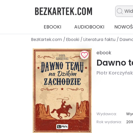
EBOOKI
AUDIOBOOKI
NOWOŚ
BezKartek.com
/
Ebooki
/
Literatura faktu
/
Dawno
ebook
Dawno t
Piotr Korczyńsk
Wydawca:
Wy
Rok wydania:
201