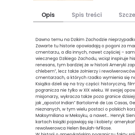
Opis
Spis treści
Szcz
Dawno temu na Dzikim Zachodzie nieprzypadko
Zawarte tu historie opowiadają o pogoni za ma
cmentarzu, a dla innych, nawet częściej – sa
wiecznego Dzikiego Zachodu, wciąż inspiruje hi
renesans, tym bardziej że w historii Ameryki za
chlebem”, lecz także żołnierzy i rewolwerowców
cmentarzach, a których rzadko wymienia się na
Książka dzieli się na trzy części: historyczną, 
pogranicza nie tylko w XIX wieku. W swojej opo
misjonarzy, wykracza także poza granice dzisi
jak „apostoł Indian” Bartolomé de Las Casas, Geron
nieznanych, w tym wielu postaci o polskich korz
Maksymiliana w Meksyku, a nawet... Henryk Sienk
kartach książki pojawiają się i kobiety: amery
rewolwerowca Helen Beulah-M’Rose.
W historii o amerykańskim pograniczu fakty spl