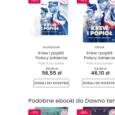
-13%
-13%
Audiobook
Ebook
Krew i popiół.
Krew i popiół.
Polscy żołnierze
Polscy żołnierz
Napoleona
Napoleona
Piotr Korczyński
Piotr Korczyński
65,00 zł
52,99 zł
56,55 zł
46,10 zł
DODAJ DO KOSZYKA
DODAJ DO KOSZYK
Podobne ebooki do Dawno tem
-17%
-25%