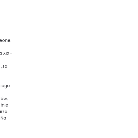
eone.
a XIX-
 „za
kiego
rów,
ełnie
arza
 Na