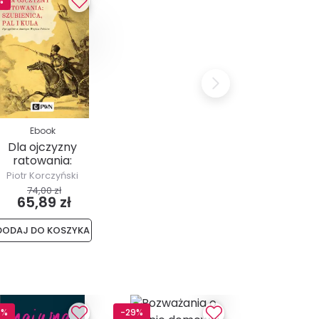
%
Ebook
Dla ojczyzny
ratowania:
szubienica, pal i
Piotr Korczyński
kula
74,00 zł
65,89 zł
DODAJ DO KOSZYKA
8%
-29%
-28%