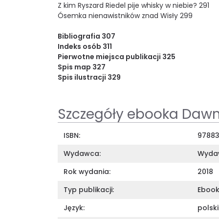
Z kim Ryszard Riedel pije whisky w niebie? 291
Ósemka nienawistników znad Wisły 299
Bibliografia 307
Indeks osób 311
Pierwotne miejsca publikacji 325
Spis map 327
Spis ilustracji 329
Szczegóły ebooka Dawn
ISBN:
97883
Wydawca:
Wyda
Rok wydania:
2018
Typ publikacji:
Eboo
Język:
polski