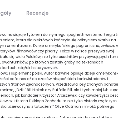
egóły
Recenzje
wo nawiązuje tytułem do słynnego spaghetti westernu Sergia L
rzeniem, która dla niektórych kończyła się odkryciem skarbu na
mym cmentarzem. Dzieje amerykańskiego pograniczna, zwłaszcz
storyków, filmowców czy pisarzy. Także w Polsce przeżywa swój
pisało się wielu Polaków, nie tylko osadników przybywających tam
, awanturników, po których zostały groby na teksańskich
 kartach książek historycznych.
filmową i suplement polski. Autor barwnie opisuje dzieje amerykańs
wieści cofa nas aż do czasów hiszpańskich konkwistadorów i
ejszych Stanów Zjednoczonych. Przedstawia losy znanych bohate
imo, „Dziki” Bill Hickok czy Buffallo Bill, ale i tych mniej lub zup
eniach, jak kondotier Krzysztof Arciszewski czy kawalerzyści ces
iewicz. Historia Dzikiego Zachodu to nie tylko historia mężczyzn.
kańska „dziewczyna z tatuażem” Olive Oatman i miłość polskiego
otły się nierozerwalnie z mitami. Autor opowiada nam także o