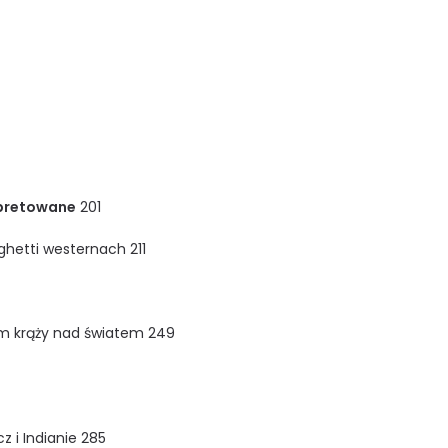
erpretowane
201
ghetti westernach 211
em krąży nad światem 249
cz i Indianie 285