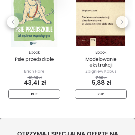
Ebook
Ebook
Psie przedszkole
Modelowanie
ekstrakcji
ultradźwiękowej w...
Brian Hare
Zbigniew Kobus
49,90 zł
7,00 zł
43,41 zł
5,88 zł
KUP
KUP
OTRZYMAJ SPECJALNĄ OFERTĘ NA