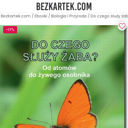
BezKartek.com
/
Ebooki
/
Biologia i Przyroda
/
Do czego służy ża
-17%