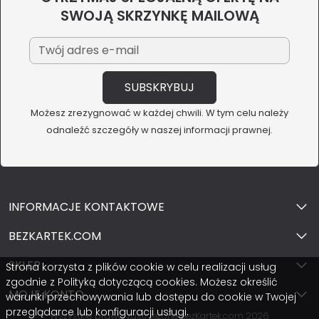
SWOJĄ SKRZYNKĘ MAILOWĄ
Możesz zrezygnować w każdej chwili. W tym celu należy
odnaleźć szczegóły w naszej informacji prawnej.
INFORMACJE KONTAKTOWE
BEZKARTEK.COM
SKLEP
Strona korzysta z plików cookie w celu realizacji usług
zgodnie z Polityką dotyczącą cookies. Możesz określić
MOJE KONTO
warunki przechowywania lub dostępu do cookie w Twojej
przeglądarce lub konfiguracji usługi.
Wszystkie prawa zastrzeżone BezKartek.com 2026