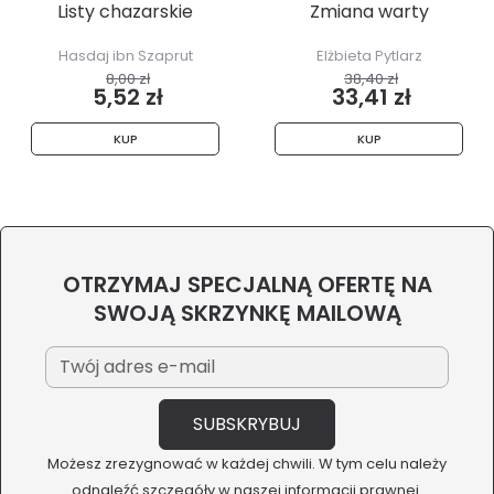
Listy chazarskie
Zmiana warty
Hasdaj ibn Szaprut
Elżbieta Pytlarz
8,00 zł
38,40 zł
5,52 zł
33,41 zł
KUP
KUP
OTRZYMAJ SPECJALNĄ OFERTĘ NA
SWOJĄ SKRZYNKĘ MAILOWĄ
Możesz zrezygnować w każdej chwili. W tym celu należy
odnaleźć szczegóły w naszej informacji prawnej.