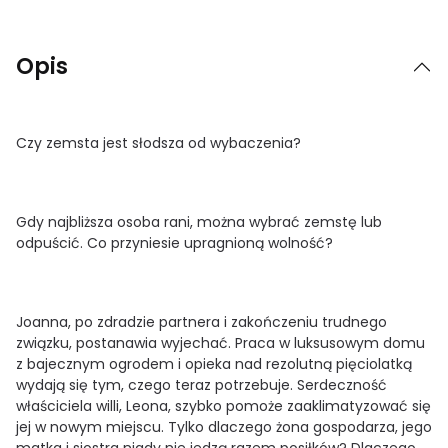
Opis
Czy zemsta jest słodsza od wybaczenia?
Gdy najbliższa osoba rani, można wybrać zemstę lub
odpuścić. Co przyniesie upragnioną wolność?
Joanna, po zdradzie partnera i zakończeniu trudnego
związku, postanawia wyjechać. Praca w luksusowym domu
z bajecznym ogrodem i opieka nad rezolutną pięciolatką
wydają się tym, czego teraz potrzebuje. Serdeczność
właściciela willi, Leona, szybko pomoże zaaklimatyzować się
jej w nowym miejscu. Tylko dlaczego żona gospodarza, jego
matka i siostra nigdy nie jedzą razem posiłków? Dlaczego