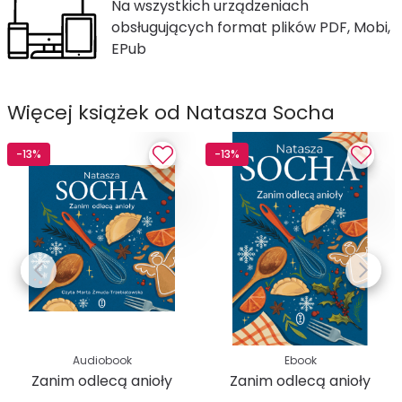
Na wszystkich urządzeniach
obsługujących format plików PDF, Mobi,
EPub
Więcej książek od Natasza Socha
-13%
-13%
Audiobook
Ebook
Zanim odlecą anioły
Zanim odlecą anioły