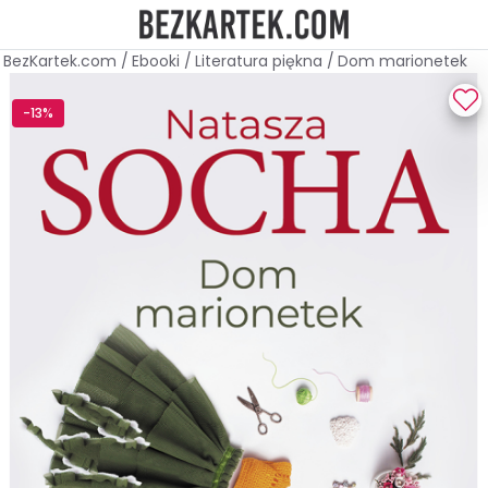
BezKartek.com
/
Ebooki
/
Literatura piękna
/
Dom marionetek
-13%