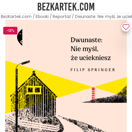
BezKartek.com
/
Ebooki
/
Reportaż
/
Dwunaste: Nie myśl, że ucie
-13%