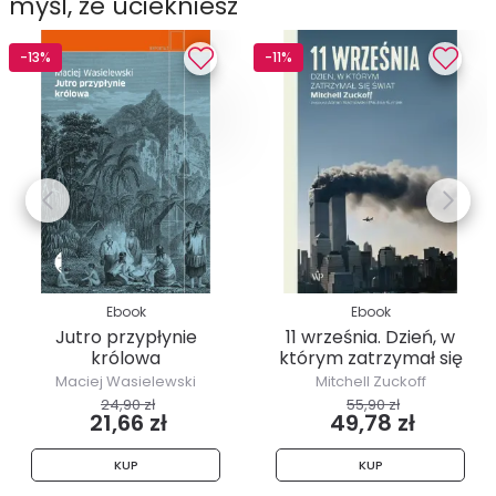
myśl, że uciekniesz
-13%
-11%
Ebook
Ebook
Jutro przypłynie
11 września. Dzień, w
królowa
którym zatrzymał się
świat
Maciej Wasielewski
Mitchell Zuckoff
24,90 zł
55,90 zł
21,66 zł
49,78 zł
KUP
KUP