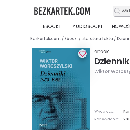
EBOOKI
AUDIOBOOKI
NOWOŚ
BezKartek.com
/
Ebooki
/
Literatura faktu
/
Dzienn
ebook
Dziennik
Wiktor Woroszy
Wydawca:
Kar
Rok wydania:
201