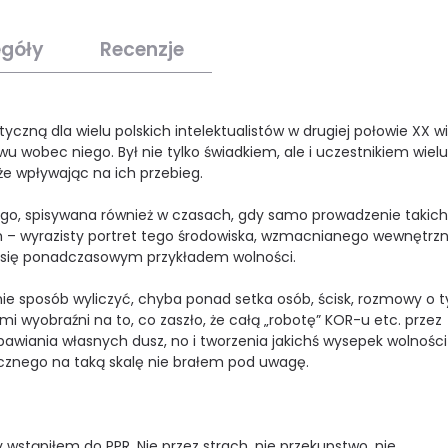
egóły
Recenzje
yczną dla wielu polskich intelektualistów w drugiej połowie XX w
 wobec niego. Był nie tylko świadkiem, ale i uczestnikiem wielu
że wpływając na ich przebieg.
ego, spisywana również w czasach, gdy samo prowadzenie takich
 – wyrazisty portret tego środowiska, wzmacnianego wewnętrzn
go się ponadczasowym przykładem wolności.
 nie sposób wyliczyć, chyba ponad setka osób, ścisk, rozmowy o 
o mi wyobraźni na to, co zaszło, że całą „robotę” KOR-u etc. przez
bawiania własnych dusz, no i tworzenia jakichś wysepek wolności
cznego na taką skalę nie brałem pod uwagę.
y wstąpiłem do PPR. Nie przez strach, nie przekupstwo, nie