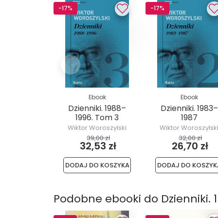
-17%
-17%
Ebook
Ebook
Dzienniki. 1988–
Dzienniki. 1983–
1996. Tom 3
1987
Wiktor Woroszylski
Wiktor Woroszylsk
39,00 zł
32,00 zł
32,53 zł
26,70 zł
DODAJ DO KOSZYKA
DODAJ DO KOSZYK
Podobne ebooki do Dzienniki. 