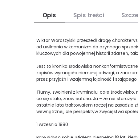
Opis
Spis treści
Szcz
Wiktor Woroszylski przeszedł drogę charakteryst
od uwikłania w komunizm do czynnego sprzeciwu
kluczowych dla powojennej historii zdarzeń, tak
Jest to kronika środowiska nonkonformistyczn
zapisów wymagało niemałej odwagi, a zarazem
przez przyjaźń i wzajemną lojalność i stające
Tłumy, zwolnieni z kryminału, całe środowisko,
co się stało, znów euforia. Ja – że nie starczył
ostatnie lata traktowałem raczej na zasadzie z
wewnętrznej, ale perspektyw zwycięstwa społe
1 września 1980
Parę słów o sobie. Miałem niespełna 18 lat, kied