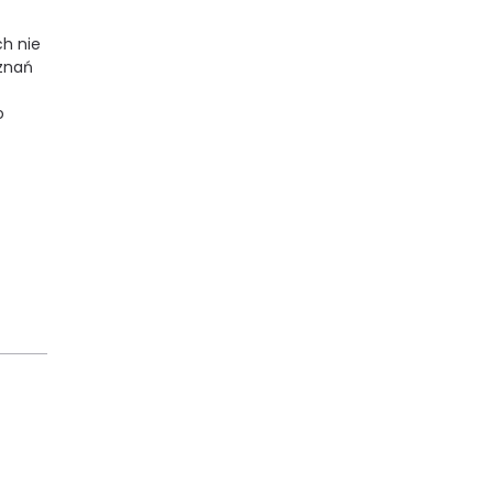
ch nie
yznań
o