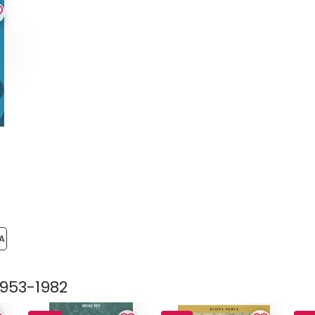
i
A
1953-1982