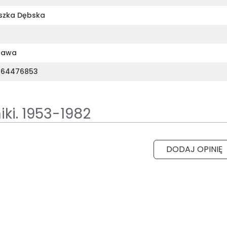
szka Dębska
zawa
364476853
ki. 1953-1982
DODAJ OPINIĘ