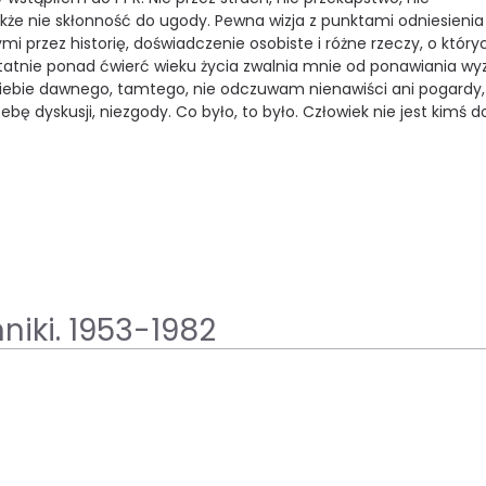
akże nie skłonność do ugody. Pewna wizja z punktami odniesienia
przez historię, doświadczenie osobiste i różne rzeczy, o który
statnie ponad ćwierć wieku życia zwalnia mnie od ponawiania w
 siebie dawnego, tamtego, nie odczuwam nienawiści ani pogardy,
bę dyskusji, niezgody. Co było, to było. Człowiek nie jest kimś d
niki. 1953-1982