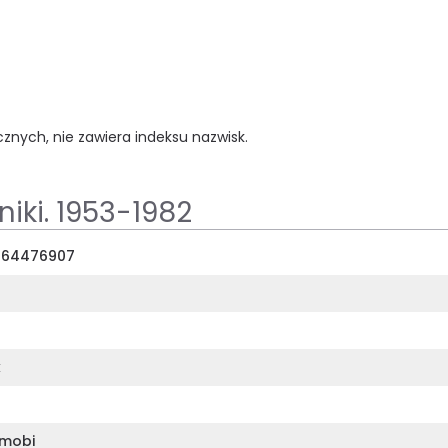
cznych, nie zawiera indeksu nazwisk.
iki. 1953-1982
364476907
k
mobi