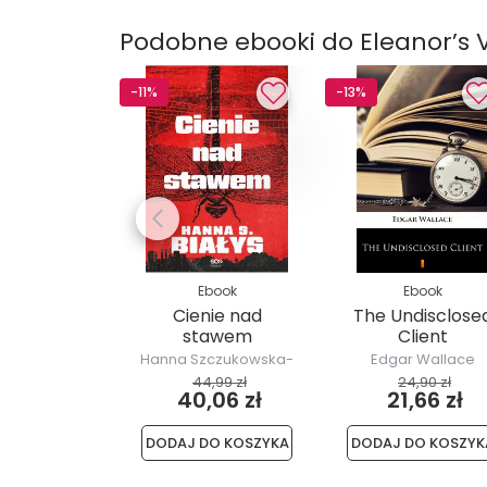
Podobne ebooki do Eleanor’s V
-11%
-13%
Ebook
Ebook
Cienie nad
The Undisclose
stawem
Client
Hanna Szczukowska-
Edgar Wallace
Białys
44,99 zł
24,90 zł
40,06 zł
21,66 zł
DODAJ DO KOSZYKA
DODAJ DO KOSZYK