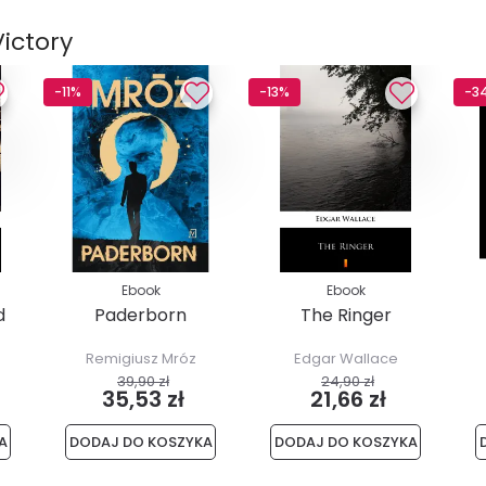
ictory
-11%
-13%
-3
Ebook
Ebook
d
Paderborn
The Ringer
Remigiusz Mróz
Edgar Wallace
39,90 zł
24,90 zł
35,53 zł
21,66 zł
A
DODAJ DO KOSZYKA
DODAJ DO KOSZYKA