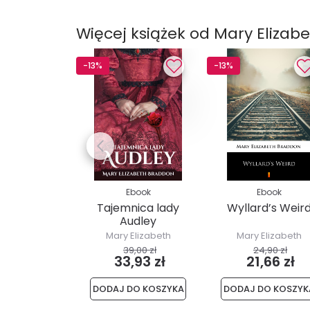
Więcej książek od Mary Elizab
-13%
-13%
Ebook
Ebook
Tajemnica lady
Wyllard’s Weir
Audley
Mary Elizabeth
Mary Elizabeth
Braddon
Braddon
39,00 zł
24,90 zł
33,93 zł
21,66 zł
DODAJ DO KOSZYKA
DODAJ DO KOSZYK