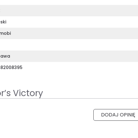
k
ski
mobi
zawa
382008395
’s Victory
DODAJ OPINIĘ