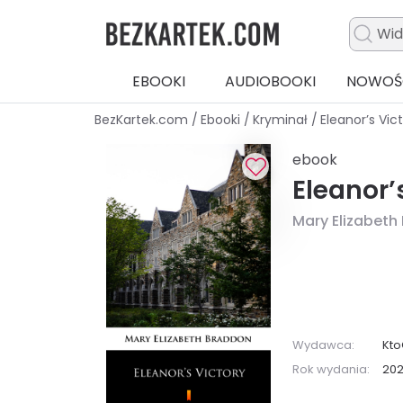
EBOOKI
AUDIOBOOKI
NOWOŚ
BezKartek.com
/
Ebooki
/
Kryminał
/
Eleanor’s Vic
ebook
Eleanor’
Mary Elizabeth
Wydawca:
Kto
Rok wydania:
20