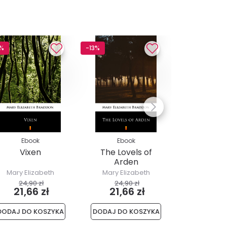
3%
-13%
-13%
Ebook
Ebook
Ebo
Vixen
The Lovels of
The In
Arden
Mary Elizabeth
Mary Elizabeth
Mary Eli
Braddon
Braddon
Brad
24,90 zł
24,90 zł
24,90
21,66 zł
21,66 zł
21,6
DODAJ DO KOSZYKA
DODAJ DO KOSZYKA
DODAJ DO 