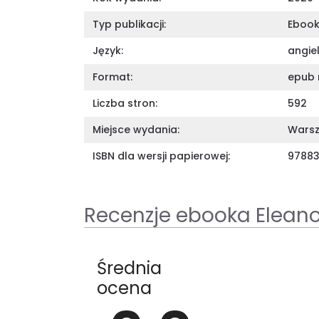
Typ publikacji:
Eboo
Język:
angiel
Format:
epub 
Liczba stron:
592
Miejsce wydania:
Wars
ISBN dla wersji papierowej:
9788
Recenzje ebooka Eleanor
Średnia
ocena