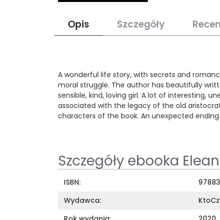
Opis
Szczegóły
Recen
A wonderful life story, with secrets and romanc
moral struggle. The author has beautifully writt
sensible, kind, loving girl. A lot of interesting
associated with the legacy of the old aristocr
characters of the book. An unexpected ending fi
Szczegóły ebooka Eleano
ISBN:
9788
Wydawca:
KtoCz
Rok wydania:
2020