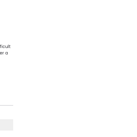
icult
er a