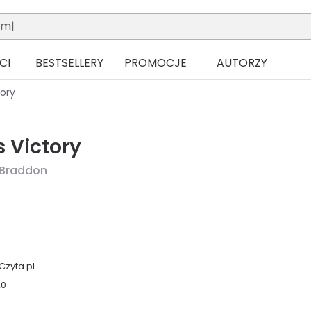
CI
BESTSELLERY
PROMOCJE
AUTORZY
tory
s Victory
 Braddon
Czyta.pl
20