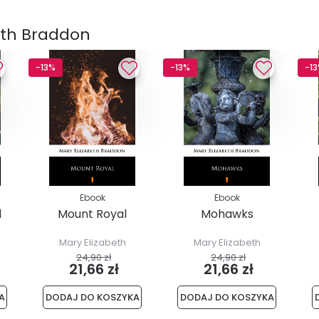
eth Braddon
-13%
-13%
-1
Ebook
Ebook
d
Mount Royal
Mohawks
Mary Elizabeth
Mary Elizabeth
Braddon
Braddon
24,90 zł
24,90 zł
21,66 zł
21,66 zł
A
DODAJ DO KOSZYKA
DODAJ DO KOSZYKA