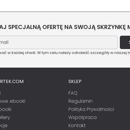
J SPECJALNĄ OFERTĘ NA SWOJĄ SKRZYNKĘ
ć w każdej chwili. W tym celu należy odnaleźć szczegóły w naszej i
ARTEK.COM
SKLEP
i
FAQ
we ebooki
Regulamin
booki
Polityka Prywatności
llery
Współpraca
cje
Kontakt