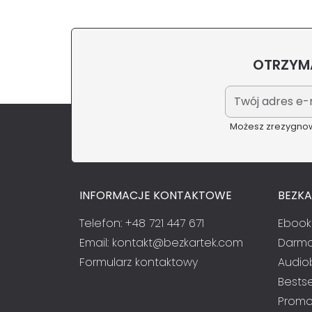
OTRZYMA
Możesz zrezygnowa
INFORMACJE KONTAKTOWE
BEZK
Telefon: +48 721 447 671
Ebook
Email:
kontakt@bezkartek.com
Darmo
Formularz kontaktowy
Audio
Bestse
Promo