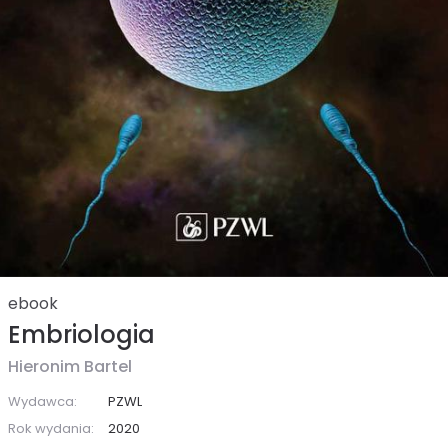
ebook
Embriologia
Hieronim Bartel
Wydawca:
PZWL
Rok wydania:
2020