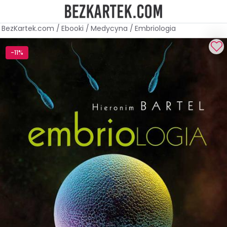
BezKartek.com
/
Ebooki
/
Medycyna
/
Embriologia
-11%