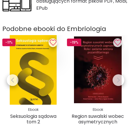
obsługujących format plików PDF, Mobi,
EPub
Podobne ebooki do Embriologia
-11%
-19%
Ebook
Ebook
Seksuologia sądowa
Region suwalski wobec
tom 2
asymetrycznych
zagrożeń....