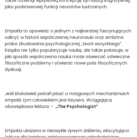
także rozwinął wpływową koncepcję symulacji kognitywnej,
jako podstawowej funkcji neuronów lustrzanych.
Empatia
to opowieść o jednym z najbardziej fascynujących
odkryć w historii współczesnej neuronauki oraz ambitna
próba zbudowania psychologicznej „teorii wszystkiego”.
Książka nie tylko popularyzuje naukę, ale także pokazuje, w
jaki sposób współczesna nauka może oświecać odwieczne
filozoficzne problemy i otwierać nowe pola filozoficznych
dyskusji.
Jeśli ktokolwiek potrafi pisać o mózgowych mechanizmach
empatii, tym człowiekiem jest Keysers. Wciągająca,
obowiązkowa lektura.
-
„The Psychologist”
Empatia ukazana w niezwykle żywym zbliżeniu, ekscytująca
lektura dla każdego zainteresowanego szlachetniejszą