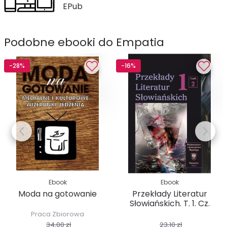
EPub
Podobne ebooki do Empatia
-28%
-16%
Ebook
Ebook
Moda na gotowanie
Przekłady Literatur
Słowiańskich. T. 1. Cz.
2:...
Praca Zbiorowa
34,00 zł
23,10 zł