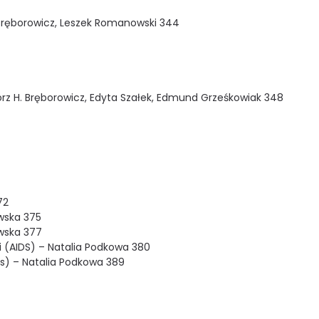
 Bręborowicz, Leszek Romanowski 344
gorz H. Bręborowicz, Edyta Szałek, Edmund Grześkowiak 348
72
wska 375
owska 377
 (AIDS) – Natalia Podkowa 380
s) – Natalia Podkowa 389