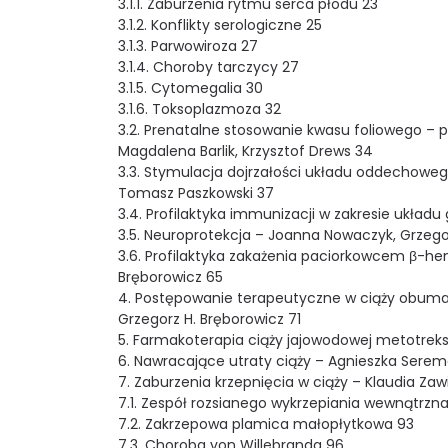
3.1.1. Zaburzenia rytmu serca płodu 23
3.1.2. Konflikty serologiczne 25
3.1.3. Parwowiroza 27
3.1.4. Choroby tarczycy 27
3.1.5. Cytomegalia 30
3.1.6. Toksoplazmoza 32
3.2. Prenatalne stosowanie kwasu foliowego – 
Magdalena Barlik, Krzysztof Drews 34
3.3. Stymulacja dojrzałości układu oddechoweg
Tomasz Paszkowski 37
3.4. Profilaktyka immunizacji w zakresie układ
3.5. Neuroprotekcja – Joanna Nowaczyk, Grzego
3.6. Profilaktyka zakażenia paciorkowcem β-h
Bręborowicz 65
4. Postępowanie terapeutyczne w ciąży obuma
Grzegorz H. Bręborowicz 71
5. Farmakoterapia ciąży jajowodowej metotrek
6. Nawracające utraty ciąży – Agnieszka Serema
7. Zaburzenia krzepnięcia w ciąży – Klaudia Zawi
7.1. Zespół rozsianego wykrzepiania wewnątrzn
7.2. Zakrzepowa plamica małopłytkowa 93
7.3. Choroba von Willebranda 96