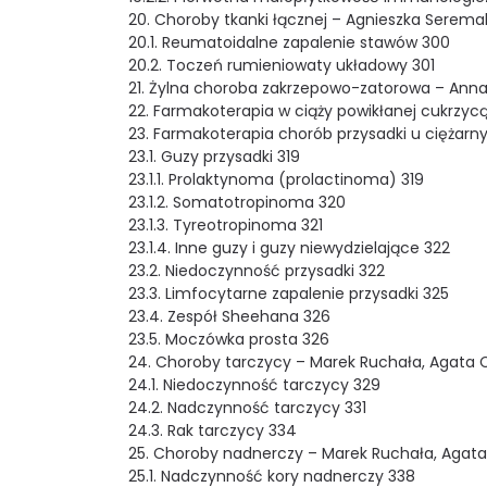
20. Choroby tkanki łącznej – Agnieszka Seremak
20.1. Reumatoidalne zapalenie stawów 300
20.2. Toczeń rumieniowaty układowy 301
21. Żylna choroba zakrzepowo-zatorowa – Anna
22. Farmakoterapia w ciąży powikłanej cukrzyc
23. Farmakoterapia chorób przysadki u ciężarny
23.1. Guzy przysadki 319
23.1.1. Prolaktynoma (prolactinoma) 319
23.1.2. Somatotropinoma 320
23.1.3. Tyreotropinoma 321
23.1.4. Inne guzy i guzy niewydzielające 322
23.2. Niedoczynność przysadki 322
23.3. Limfocytarne zapalenie przysadki 325
23.4. Zespół Sheehana 326
23.5. Moczówka prosta 326
24. Choroby tarczycy – Marek Ruchała, Agata 
24.1. Niedoczynność tarczycy 329
24.2. Nadczynność tarczycy 331
24.3. Rak tarczycy 334
25. Choroby nadnerczy – Marek Ruchała, Agata
25.1. Nadczynność kory nadnerczy 338