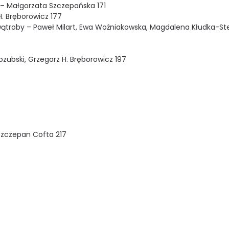
 – Małgorzata Szczepańska 171
H. Bręborowicz 177
wątroby – Paweł Milart, Ewa Woźniakowska, Magdalena Kłudka-Ste
zubski, Grzegorz H. Bręborowicz 197
 Szczepan Cofta 217