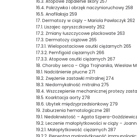
16.3. Atopowe zapalenie skóry 257
16.4. Pokrzywka i obrzęk naczynioruchowy 258
16.5. Anafilaksja 259
17. Dermatozy w ciąży – Mariola Pawlaczyk 262
17.1. Liszajec opryszczkowaty 262
17.2. Zmiany łuszczycowe plackowate 263
17.3. Dermatozy ciążowe 265
17.3.1. Wielopostaciowe osutki ciężarnych 265
17.3.2. Pemfigoid ciężarnych 266
17.3.3. Atopowe osutki ciężarnych 267
18. Choroby serca – Olga Trojnarska, Wiesław M
18.1. Nadciśnienie płucne 271
18.2. Zwężenie zastawki mitralnej 274
18.3. Niedomykalność mitralna 275
18.4. Wszczepienie mechanicznej protezy zast
18.5. Koarktacja aorty 278
18.6. Ubytek międzyprzedsionkowy 279
19. Zaburzenia hematologiczne 281
19.1. Niedokrwistość – Agata Szpera-Goździewicz
19.2. Leczenie małopłytkowości w ciąży – Joan
19.2.1. Małopłytkowość ciężarnych 287
19.2.2. Pierwotna małopłytkowość immunologi