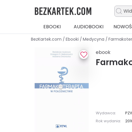
EBOOKI
AUDIOBOOKI
NOWOŚ
BezKartek.com
/
Ebooki
/
Medycyna
/
Farmakoter
ebook
Farmako
Wydawca:
PZ
Rok wydania:
201