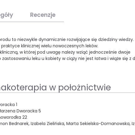
egóły
Recenzje
orodu to niezwykle dynamicznie rozwijające się dziedziny wiedzy.
praktyce klinicznej wielu nowoczesnych leków.
kliniczną, w której pod uwagę należy wziąć jednocześnie dwoje
zastosowaniu leku u kobiety w ciąży nie jest łatwa i wiąże się z 
makoterapia w położnictwie
oracka 1
 Marzena Dworacka 5
/noworodka 22
ymon Bednarek, Izabela Zielińska, Marta Sekielska-Domanowska, I