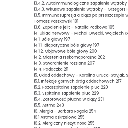
13.4.2. Autoimmunologiczne zapalenie wątroby
13.4.3. Wirusowe zapalenia wątroby – Grzegorz 
13.5. Immunosupresja a ciąża po przeszczepie 
Tomasz Paszkowski 181
13.6. Zapalenie jelit – Natalia Podkowa 185
14. Układ nerwowy – Michał Owecki, Wojciech Ko
14.1. Bóle głowy 197
14.1.1. Idiopatyczne bóle głowy 197
14.1.2. Objawowe bóle głowy 200
14.2. Miastenia rzekomoporaźna 202
14.3. Stwardnienie rozsiane 207
14.4. Padaczka 211
15. Układ oddechowy – Karolina Gruca-Stryjak,
15.1. Infekcje górnych dróg oddechowych 217
15.2. Pozaszpitalne zapalenie płuc 220
15.3. Szpitalne zapalenie płuc 229
15.4. Zatorowość płucna w ciąży 231
15.5. Astma 243
16. Alergia – Barbara Rogala 254
16.1 Astma oskrzelowa 255
16.2. Alergiczny nieżyt nosa 255