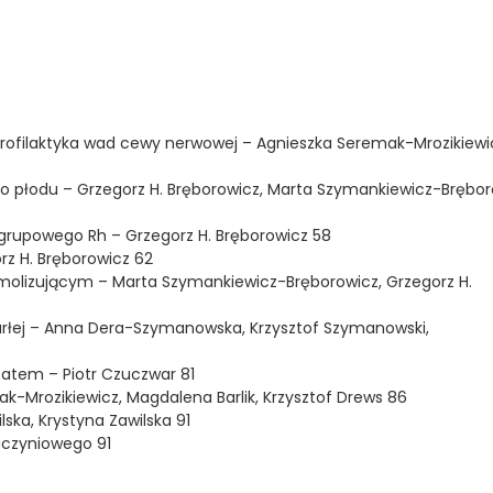
profilaktyka wad cewy nerwowej – Agnieszka Seremak-Mrozikiewi
o płodu – Grzegorz H. Bręborowicz, Marta Szymankiewicz-Brębor
u grupowego Rh – Grzegorz H. Bręborowicz 58
rz H. Bręborowicz 62
emolizującym – Marta Szymankiewicz-Bręborowicz, Grzegorz H.
rłej – Anna Dera-Szymanowska, Krzysztof Szymanowski,
satem – Piotr Czuczwar 81
k-Mrozikiewicz, Magdalena Barlik, Krzysztof Drews 86
lska, Krystyna Zawilska 91
aczyniowego 91