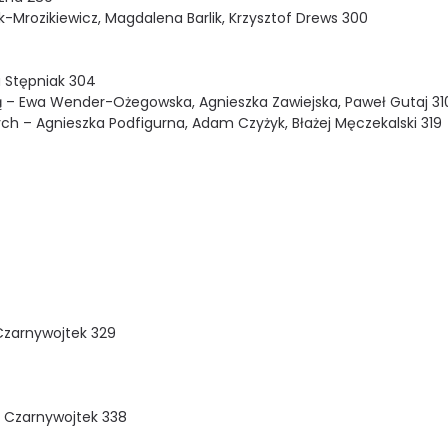
-Mrozikiewicz, Magdalena Barlik, Krzysztof Drews 300
 Stępniak 304
ą – Ewa Wender-Ożegowska, Agnieszka Zawiejska, Paweł Gutaj 31
ch – Agnieszka Podfigurna, Adam Czyżyk, Błażej Męczekalski 319
Czarnywojtek 329
 Czarnywojtek 338