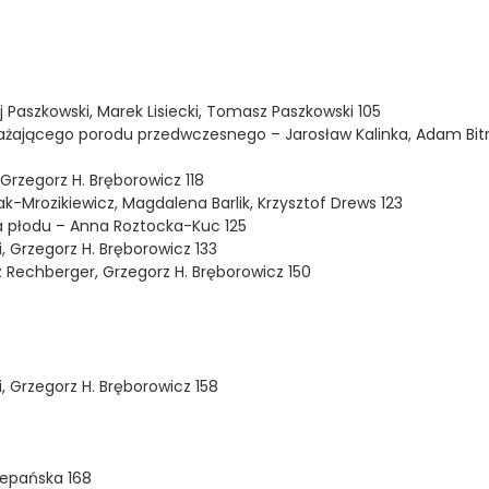
 Paszkowski, Marek Lisiecki, Tomasz Paszkowski 105
agrażającego porodu przedwczesnego – Jarosław Kalinka, Adam Bit
 Grzegorz H. Bręborowicz 118
k-Mrozikiewicz, Magdalena Barlik, Krzysztof Drews 123
a płodu – Anna Roztocka-Kuc 125
i, Grzegorz H. Bręborowicz 133
Rechberger, Grzegorz H. Bręborowicz 150
, Grzegorz H. Bręborowicz 158
zepańska 168