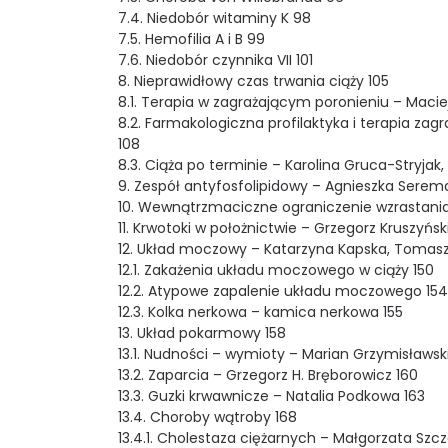
7.4. Niedobór witaminy K 98
7.5. Hemofilia A i B 99
7.6. Niedobór czynnika VII 101
8. Nieprawidłowy czas trwania ciąży 105
8.1. Terapia w zagrażającym poronieniu – Maciej
8.2. Farmakologiczna profilaktyka i terapia z
108
8.3. Ciąża po terminie – Karolina Gruca-Stryjak,
9. Zespół antyfosfolipidowy – Agnieszka Serema
10. Wewnątrzmaciczne ograniczenie wzrastani
11. Krwotoki w położnictwie – Grzegorz Kruszyńsk
12. Układ moczowy – Katarzyna Kapska, Tomasz 
12.1. Zakażenia układu moczowego w ciąży 150
12.2. Atypowe zapalenie układu moczowego 154
12.3. Kolka nerkowa – kamica nerkowa 155
13. Układ pokarmowy 158
13.1. Nudności – wymioty – Marian Grzymisławski
13.2. Zaparcia – Grzegorz H. Bręborowicz 160
13.3. Guzki krwawnicze – Natalia Podkowa 163
13.4. Choroby wątroby 168
13.4.1. Cholestaza ciężarnych – Małgorzata Szc