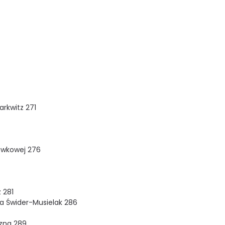
arkwitz 271
awkowej 276
 281
na Świder-Musielak 286
czna 289