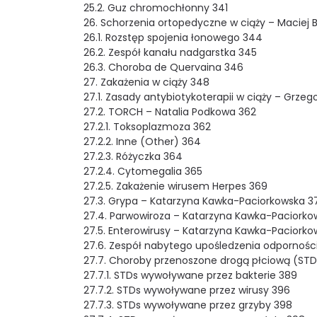
25.2. Guz chromochłonny 341
26. Schorzenia ortopedyczne w ciąży – Maciej
26.1. Rozstęp spojenia łonowego 344
26.2. Zespół kanału nadgarstka 345
26.3. Choroba de Quervaina 346
27. Zakażenia w ciąży 348
27.1. Zasady antybiotykoterapii w ciąży – Grze
27.2. TORCH – Natalia Podkowa 362
27.2.1. Toksoplazmoza 362
27.2.2. Inne (Other) 364
27.2.3. Różyczka 364
27.2.4. Cytomegalia 365
27.2.5. Zakażenie wirusem Herpes 369
27.3. Grypa – Katarzyna Kawka-Paciorkowska 3
27.4. Parwowiroza – Katarzyna Kawka-Paciorko
27.5. Enterowirusy – Katarzyna Kawka-Paciork
27.6. Zespół nabytego upośledzenia odporności
27.7. Choroby przenoszone drogą płciową (STD
27.7.1. STDs wywoływane przez bakterie 389
27.7.2. STDs wywoływane przez wirusy 396
27.7.3. STDs wywoływane przez grzyby 398