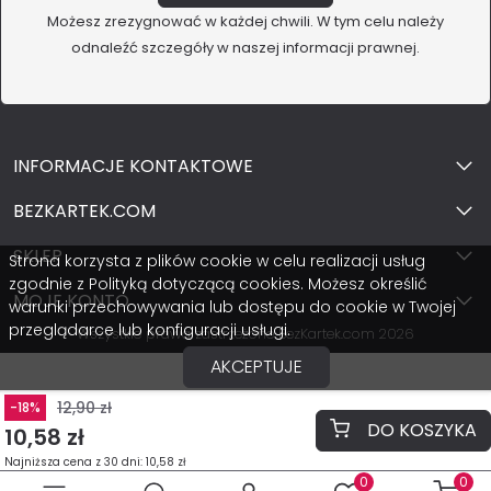
Możesz zrezygnować w każdej chwili. W tym celu należy
odnaleźć szczegóły w naszej informacji prawnej.
INFORMACJE KONTAKTOWE
BEZKARTEK.COM
SKLEP
Strona korzysta z plików cookie w celu realizacji usług
zgodnie z Polityką dotyczącą cookies. Możesz określić
MOJE KONTO
warunki przechowywania lub dostępu do cookie w Twojej
przeglądarce lub konfiguracji usługi.
Wszystkie prawa zastrzeżone BezKartek.com 2026
AKCEPTUJE
12,90 zł
-18%
DO KOSZYKA
10,58 zł
Najniższa cena z 30 dni: 10,58 zł
0
0