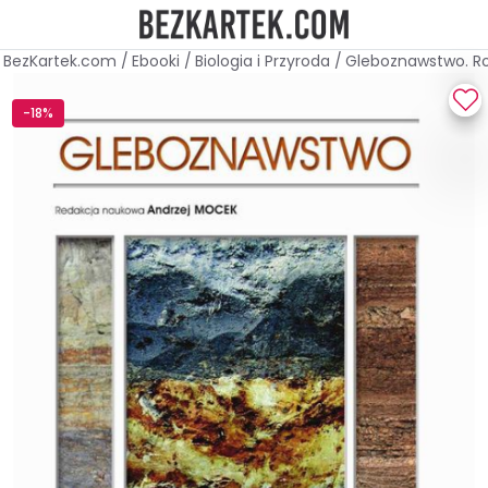
BezKartek.com
/
Ebooki
/
Biologia i Przyroda
/
Gleboznawstwo. Ro
-18%