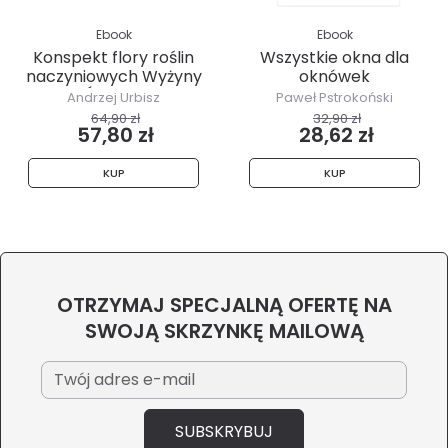
Ebook
Ebook
Konspekt flory roślin
Wszystkie okna dla
naczyniowych Wyżyny
oknówek
Śląskiej
Andrzej Urbisz
Paweł Pstrokoński
64,90 zł
32,90 zł
57,80 zł
28,62 zł
KUP
KUP
OTRZYMAJ SPECJALNĄ OFERTĘ NA
SWOJĄ SKRZYNKĘ MAILOWĄ