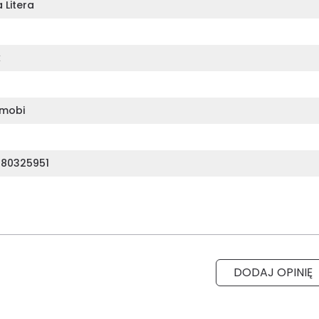
 Litera
k
mobi
80325951
DODAJ OPINIĘ