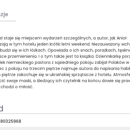
zje
el staje się miejscem wydarzeń szczególnych, a autor, jak Anioł
zają w tym hotelu jeden krótki letni weekend. Niezauważony wch
 i budzi się w ich łóżkach. Opowiada o ich snach, porażkach, tęsk
ce przemienienia. I o tym także jest ta książka. Dziennikarkę por
k niemieckiego pastora z sąsiedniego pokoju zabijał Polaków w
c z pokoju na trzecim piętrze najmuje autora do napisania habili
iętrze zakochuje się w ukraińskiej sprzątacze z hotelu. Atmosf
 swoje maski, a śledzący ich czytelnik na końcu dowie się pra
 chodzi o miłość.
d
380325968