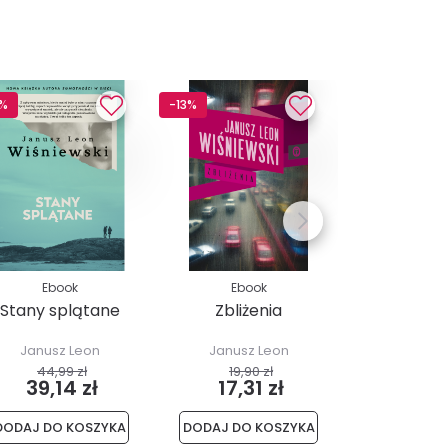
3%
-13%
-13%
Ebook
Ebook
Audio
Stany splątane
Zbliżenia
I odpuś
nasz
Janusz Leon
Janusz Leon
Janusz
Wiśniewski
Wiśniewski
Wiśnie
44,99 zł
19,90 zł
49,99
39,14 zł
17,31 zł
43,4
DODAJ DO KOSZYKA
DODAJ DO KOSZYKA
DODAJ DO 