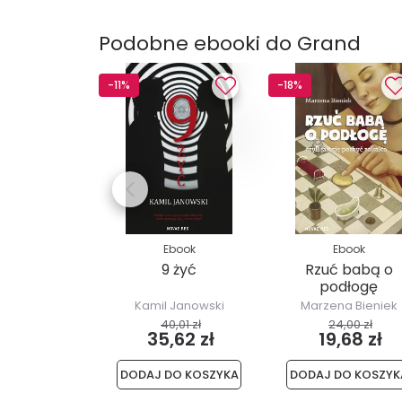
Podobne ebooki do Grand
-11%
-18%
Ebook
Ebook
9 żyć
Rzuć babą o
podłogę
Kamil Janowski
Marzena Bieniek
40,01 zł
24,00 zł
35,62 zł
19,68 zł
DODAJ DO KOSZYKA
DODAJ DO KOSZYK