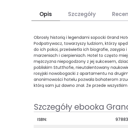
Opis
Szczegóły
Recen
Obrosły historią i legendami sopocki Grand Hot
Podpatrywacz, towarzyszy ludziom, którzy spęd
do ich pokoi, prześwietla ich biografie, zasypia
marzeniach i cierpieniach. Hotel to często miejs
mężczyzna niepogodzony z jej sukcesem, dziade
pobliskim Stutthofie, nieutalentowany naukowie
rosyjski nowobogacki z apartamentu na drugim p
anonimowości hotelu pozwala bohaterom zrzucić
którą sam już dawno znał. Że przede wszystkim
Szczegóły ebooka Gran
ISBN:
9788