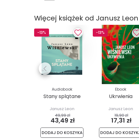
Więcej książek od Janusz Leon
-13%
-13%
Audiobook
Ebook
Stany splątane
Ukrwienia
Janusz Leon
Janusz Leon
Wiśniewski
Wiśniewski
49,99 zł
19,90 zł
43,49 zł
17,31 zł
DODAJ DO KOSZYKA
DODAJ DO KOSZYK