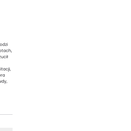
odzi
notach,
zucił
tacji,
era
wdy,