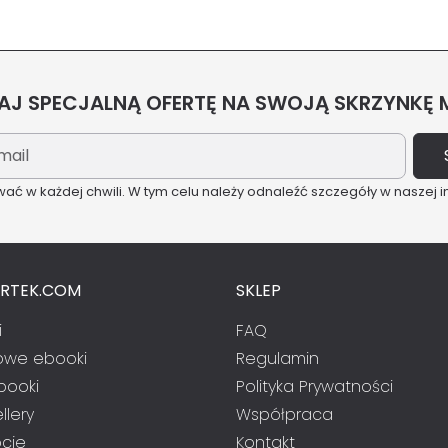
J SPECJALNĄ OFERTĘ NA SWOJĄ SKRZYNKĘ
ć w każdej chwili. W tym celu należy odnaleźć szczegóły w naszej i
ARTEK.COM
SKLEP
i
FAQ
we ebooki
Regulamin
booki
Polityka Prywatności
llery
Współpraca
cje
Kontakt