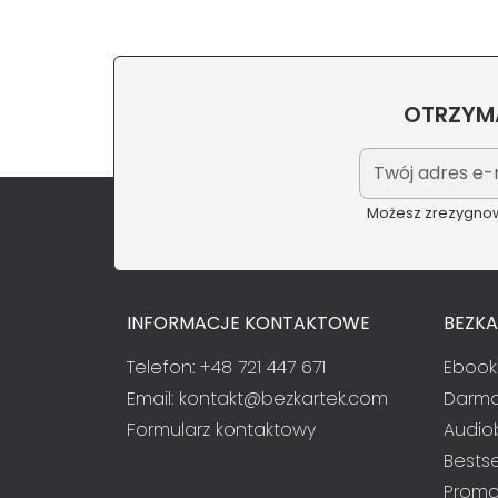
OTRZYMA
Możesz zrezygnowa
INFORMACJE KONTAKTOWE
BEZK
Telefon: +48 721 447 671
Ebook
Email:
kontakt@bezkartek.com
Darmo
Formularz kontaktowy
Audio
Bestse
Promo