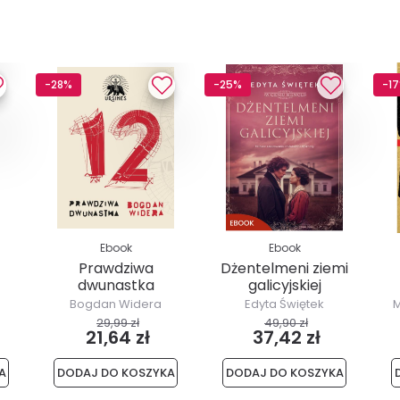
-28%
-25%
-1
Ebook
Ebook
Prawdziwa
Dżentelmeni ziemi
dwunastka
galicyjskiej
Bogdan Widera
Edyta Świętek
M
29,99 zł
49,90 zł
21,64 zł
37,42 zł
A
DODAJ DO KOSZYKA
DODAJ DO KOSZYKA