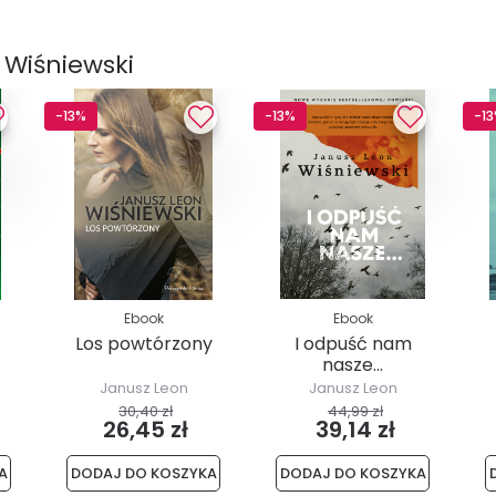
 Wiśniewski
-13%
-13%
-1
Ebook
Ebook
Los powtórzony
I odpuść nam
nasze…
Janusz Leon
Janusz Leon
Wiśniewski
Wiśniewski
30,40 zł
44,99 zł
26,45 zł
39,14 zł
A
DODAJ DO KOSZYKA
DODAJ DO KOSZYKA