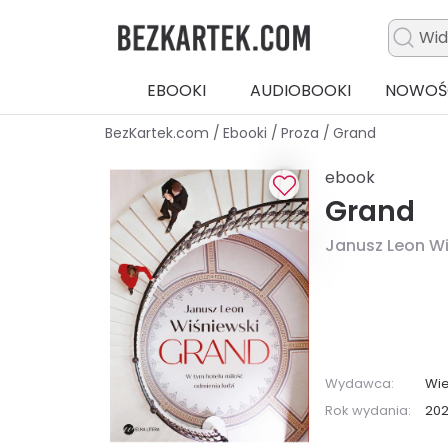
EBOOKI
AUDIOBOOKI
NOWOŚ
BezKartek.com
/
Ebooki
/
Proza
/
Grand
ebook
Grand
Janusz Leon Wi
Wydawca:
Wie
Rok wydania:
202