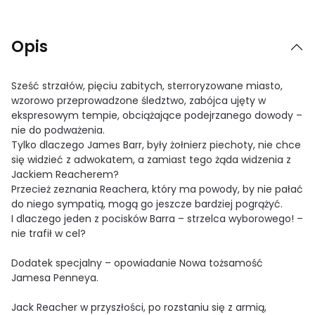
Opis
Sześć strzałów, pięciu zabitych, sterroryzowane miasto,
wzorowo przeprowadzone śledztwo, zabójca ujęty w
ekspresowym tempie, obciążające podejrzanego dowody –
nie do podważenia.
Tylko dlaczego James Barr, były żołnierz piechoty, nie chce
się widzieć z adwokatem, a zamiast tego żąda widzenia z
Jackiem Reacherem?
Przecież zeznania Reachera, który ma powody, by nie pałać
do niego sympatią, mogą go jeszcze bardziej pogrążyć.
I dlaczego jeden z pocisków Barra – strzelca wyborowego! –
nie trafił w cel?
Dodatek specjalny – opowiadanie Nowa tożsamość
Jamesa Penneya.
Jack Reacher w przyszłości, po rozstaniu się z armią,