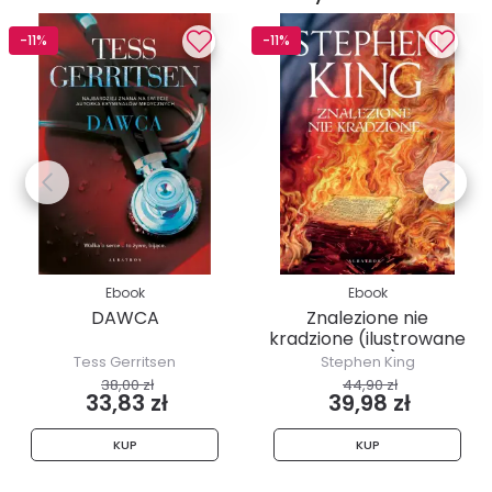
-11%
-11%
Ebook
Ebook
DAWCA
Znalezione nie
kradzione (ilustrowane
brzegi)
Tess Gerritsen
Stephen King
38,00 zł
44,90 zł
33,83 zł
39,98 zł
KUP
KUP