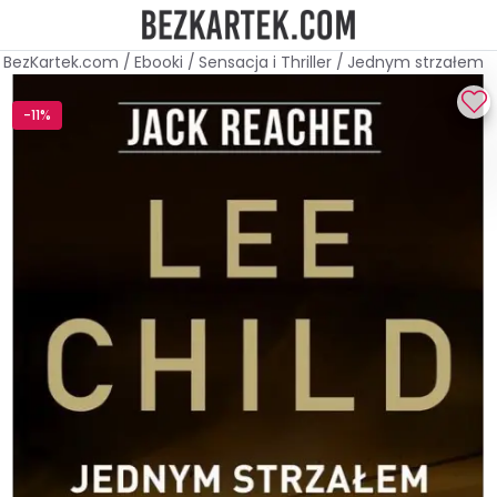
BezKartek.com
/
Ebooki
/
Sensacja i Thriller
/
Jednym strzałem
-11%