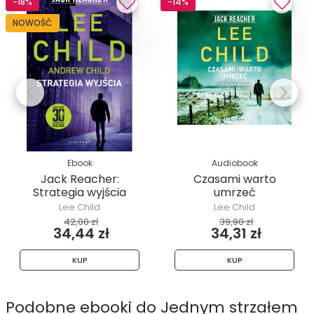
-18%
-14%
NOWOŚĆ
Ebook
Audiobook
Jack Reacher:
Czasami warto
Strategia wyjścia
umrzeć
Lee Child
Lee Child
42,00 zł
39,90 zł
34,44 zł
34,31 zł
KUP
KUP
Podobne ebooki do Jednym strzałem