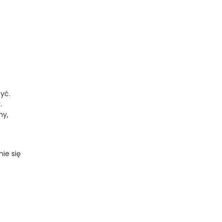
yć.
.
ny,
ie się