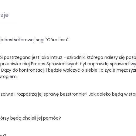
zje
 bestsellerowej sagi "Córa lasu".
postrzegana jest jako intruz - szkodnik, którego należy się pozb
 przeciwko niej Proces Sprawiedliwych był naprawdę sprawiedliwy
ąży do konfrontacji i będzie walczyć o siebie i o życie mężczyz
 wrogiem.
iwie i rozpatrzą jej sprawę bezstronnie? Jak daleko będą w stan
tórzy będą chcieli jej pomóc?
na?