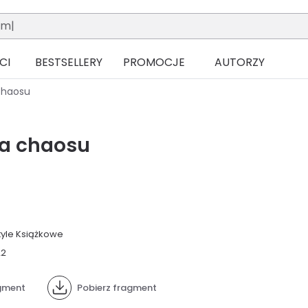
CI
BESTSELLERY
PROMOCJE
AUTORZY
chaosu
a chaosu
yle Książkowe
22
gment
Pobierz fragment