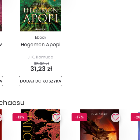
Ebook
w
Hegemon Apopi
J. K. Komuda
35,90 zł
31,23 zł
A
DODAJ DO KOSZYKA
 chaosu
-13%
-17%
-2