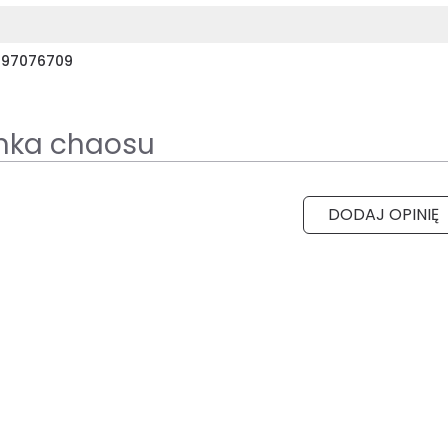
397076709
nka chaosu
DODAJ OPINIĘ