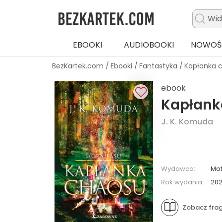
EBOOKI
AUDIOBOOKI
NOWOŚ
BezKartek.com
/
Ebooki
/
Fantastyka
/
Kapłanka 
ebook
Kapłank
J. K. Komuda
Wydawca:
Mot
Rok wydania:
20
Zobacz fra