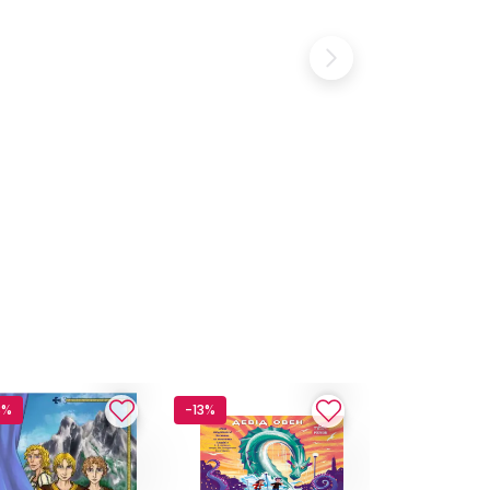
8%
-13%
-13%