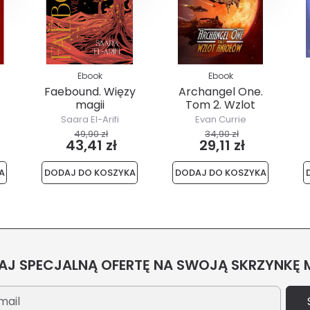
Ebook
Ebook
Faebound. Więzy
Archangel One.
magii
Tom 2. Wzlot
Aniołów
Saara El-Arifi
Evan Currie
49,90 zł
34,90 zł
43,41 zł
29,11 zł
A
DODAJ DO KOSZYKA
DODAJ DO KOSZYKA
J SPECJALNĄ OFERTĘ NA SWOJĄ SKRZYNKĘ