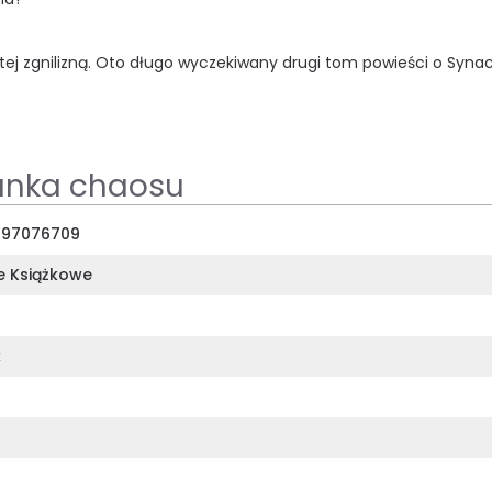
ytej zgnilizną. Oto długo wyczekiwany drugi tom powieści o Synac
anka chaosu
397076709
e Książkowe
k