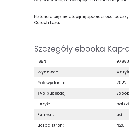
Historia o pięknie utopijnej społeczności podsz
Córach Lasu.
Szczegóły ebooka Kapł
ISBN:
9788
Wydawca:
Motyl
Rok wydania:
2022
Typ publikacji:
Eboo
Język:
polski
Format:
pdf
Liczba stron:
420