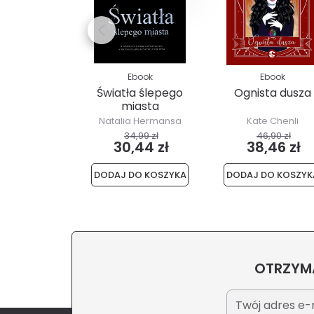
Ebook
Ebook
Światła ślepego
Ognista dusza
miasta
Natalia Hermansa
Kate Chenli
34,99 zł
46,90 zł
30,44 zł
38,46 zł
DODAJ DO KOSZYKA
DODAJ DO KOSZYK
OTRZYMA