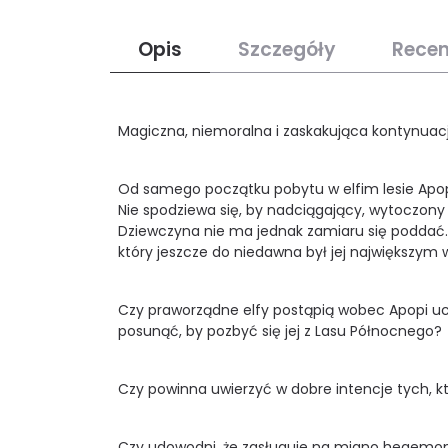
Opis
Szczegóły
Recen
Magiczna, niemoralna i zaskakująca kontynuacja
Od samego początku pobytu w elfim lesie Apopi 
Nie spodziewa się, by nadciągający, wytoczony
Dziewczyna nie ma jednak zamiaru się poddać. D
który jeszcze do niedawna był jej największym
Czy praworządne elfy postąpią wobec Apopi uczc
posunąć, by pozbyć się jej z Lasu Północnego?
Czy powinna uwierzyć w dobre intencje tych, k
Czy udowodni, że zasługuje na miano hegemo