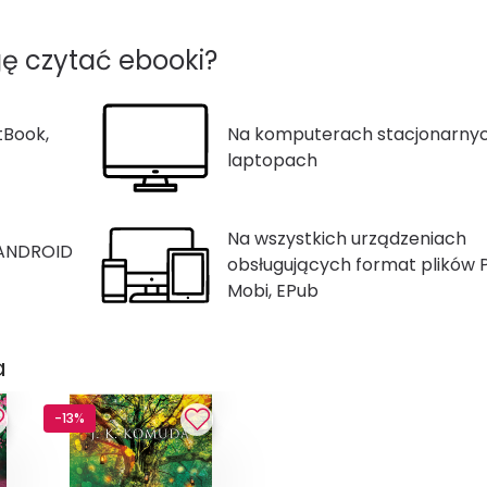
ę czytać ebooki?
tBook,
Na komputerach stacjonarnyc
laptopach
Na wszystkich urządzeniach
 ANDROID
obsługujących format plików 
Mobi, EPub
a
-13%