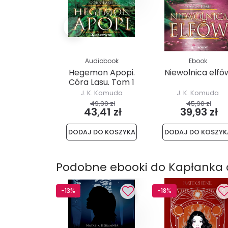
Audiobook
Ebook
Hegemon Apopi.
Niewolnica elfó
Córa Lasu. Tom 1
J. K. Komuda
J. K. Komuda
49,90 zł
45,90 zł
43,41 zł
39,93 zł
DODAJ DO KOSZYKA
DODAJ DO KOSZYK
Podobne ebooki do Kapłanka
-13%
-18%