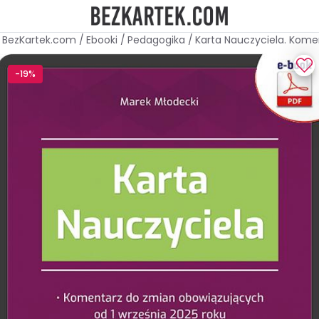
BezKartek.com
/
Ebooki
/
Pedagogika
/
Karta Nauczyciela. Kome
-19%