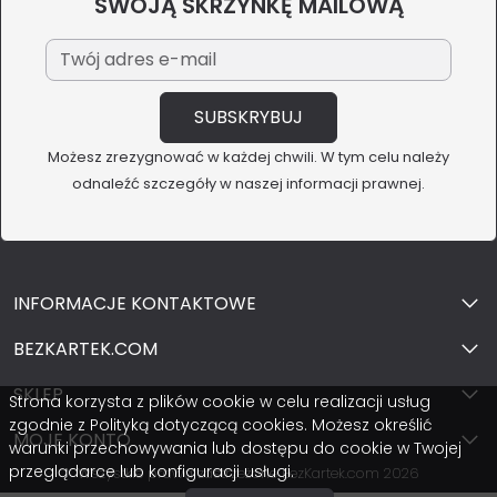
SWOJĄ SKRZYNKĘ MAILOWĄ
Możesz zrezygnować w każdej chwili. W tym celu należy
odnaleźć szczegóły w naszej informacji prawnej.
INFORMACJE KONTAKTOWE
BEZKARTEK.COM
SKLEP
Strona korzysta z plików cookie w celu realizacji usług
zgodnie z Polityką dotyczącą cookies. Możesz określić
MOJE KONTO
warunki przechowywania lub dostępu do cookie w Twojej
przeglądarce lub konfiguracji usługi.
Wszystkie prawa zastrzeżone BezKartek.com 2026