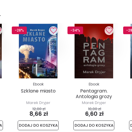
r
-28%
-34%
-2
Ebook
Ebook
Szklane miasto
Pentagram.
Antologia grozy
Marek Dryjer
Marek Dryjer
12,00 zł
10,00 zł
8,66 zł
6,60 zł
A
DODAJ DO KOSZYKA
DODAJ DO KOSZYKA