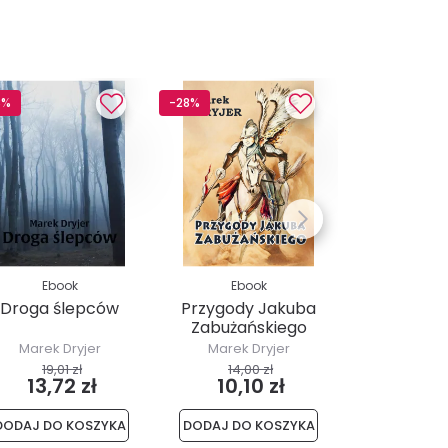
8%
-28%
Ebook
Ebook
Droga ślepców
Przygody Jakuba
Zabużańskiego
Marek Dryjer
Marek Dryjer
19,01 zł
14,00 zł
13,72 zł
10,10 zł
DODAJ DO KOSZYKA
DODAJ DO KOSZYKA