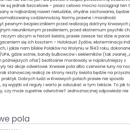
 nie są jednak bezcelowe – pisarz celowo mocno rozciągnął ten 
any w najbardziej nawet nieludzkie, ohydne zachowania, będzie 
o znormalizowaną codziennością. Normy prawne i moralność
byt pewnym bezpiecznikiem przed realizacją doktryny Krwawych 
ejnym nieuniknionym przesileniem, przed ekstremum psychiki c
 niczym obcym w historii świata, prawie zawsze też idzie w parze
gaceniem się ich kosztem – Holokaust Żydów, eksterminacja Ind
ch, i jakże nam bliskie Polaków na Wołyniu w 1943 roku, dokonan
UPA, gdzie sotnie, bandy bulbowców i siekierników (tak zwanej „
ych późniejszych ofiar) bezlitośnie mordowały w najokrutniejszy z
 Były też akcje odwetowe. Krwawe pola albo czerwone łuny na n
rak stanowczej reakcji ze strony reszty świata będzie na przyszł
raktyk. Dobrych ludzi w Krwawych polach prawie nie sposób
, są wyjątki od reguły i warto je odszukać w tym tekście. To jak to
ury, czy może zupełnie odwrotnie? Jednoznacznej odpowiedzi nie
we pola