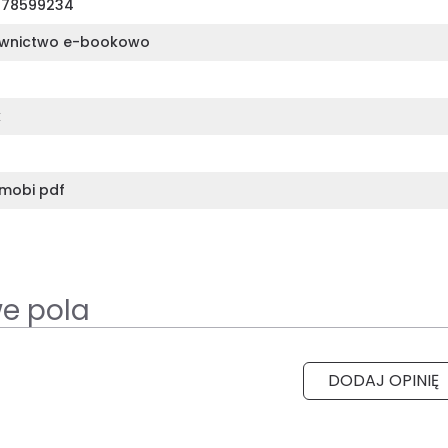
378599234
wnictwo e-bookowo
k
mobi pdf
e pola
DODAJ OPINIĘ