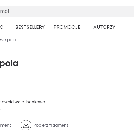
CI
BESTSELLERY
PROMOCJE
AUTORZY
we pola
pola
dawnictwo e-bookowo
8
gment
Pobierz fragment