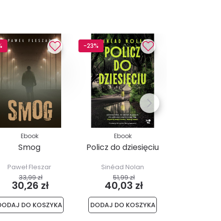
%
-23%
-13%
Ebook
Ebook
Ebo
Smog
Policz do dziesięciu
Obietnica
Paweł Fleszar
Sinéad Nolan
Marcin Fa
33,99 zł
51,99 zł
39,99
30,26 zł
40,03 zł
34,8
DODAJ DO KOSZYKA
DODAJ DO KOSZYKA
DODAJ DO 