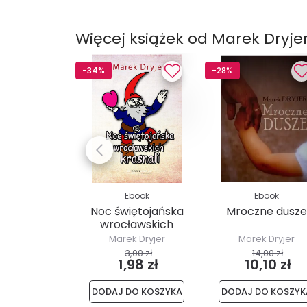
Więcej książek od Marek Dryje
-34%
-28%
Ebook
Ebook
Noc świętojańska
Mroczne dusze
wrocławskich
krasnali
Marek Dryjer
Marek Dryjer
3,00 zł
14,00 zł
1,98 zł
10,10 zł
DODAJ DO KOSZYKA
DODAJ DO KOSZYK