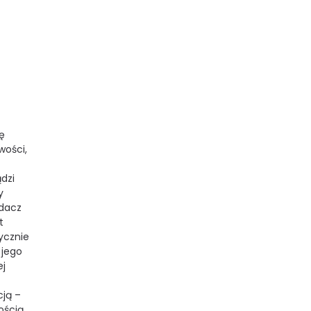
ę
wości,
dzi
y
adacz
t
ycznie
 jego
ej
cją –
ością.