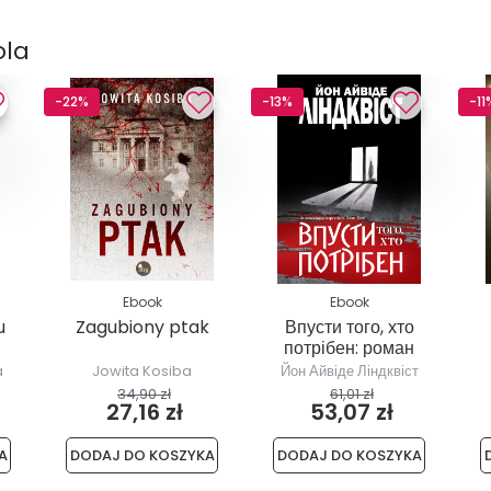
ola
-22%
-13%
-11
Ebook
Ebook
u
Zagubiony ptak
Впусти того, хто
потрібен: роман
a
Jowita Kosiba
Йон Айвіде Ліндквіст
34,90 zł
61,01 zł
27,16 zł
53,07 zł
A
DODAJ DO KOSZYKA
DODAJ DO KOSZYKA