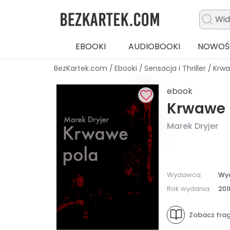
EBOOKI
AUDIOBOOKI
NOWOŚ
BezKartek.com
/
Ebooki
/
Sensacja i Thriller
/
Krwa
ebook
Krwawe 
Marek Dryjer
Wydawca:
Wy
Rok wydania:
201
Zobacz fra