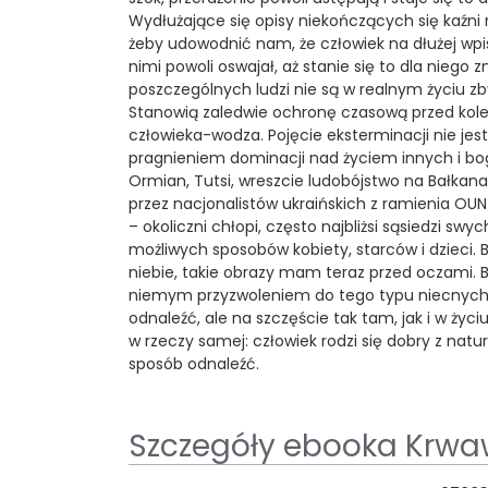
Wydłużające się opisy niekończących się kaźni
żeby udowodnić nam, że człowiek na dłużej wpis
nimi powoli oswajał, aż stanie się to dla nieg
poszczególnych ludzi nie są w realnym życiu z
Stanowią zaledwie ochronę czasową przed kol
człowieka-wodza. Pojęcie eksterminacji nie jest
pragnieniem dominacji nad życiem innych i bo
Ormian, Tutsi, wreszcie ludobójstwo na Bałkana
przez nacjonalistów ukraińskich z ramienia OUN/
– okoliczni chłopi, często najbliżsi sąsiedzi sw
możliwych sposobów kobiety, starców i dzieci.
niebie, takie obrazy mam teraz przed oczami. B
niemym przyzwoleniem do tego typu niecnych p
odnaleźć, ale na szczęście tak tam, jak i w życiu
w rzeczy samej: człowiek rodzi się dobry z nat
sposób odnaleźć.
Szczegóły ebooka Krwa