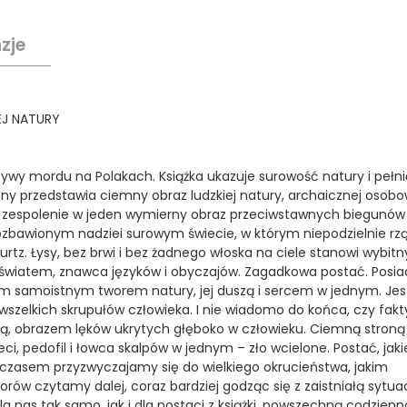
zje
EJ NATURY
ywy mordu na Polakach. Książka ukazuje surowość natury i pełni
rony przedstawia ciemny obraz ludzkiej natury, archaicznej osobo
ste zespolenie w jeden wymierny obraz przeciwstawnych biegunów
ozbawionym nadziei surowym świecie, w którym niepodzielnie rzą
rtz. Łysy, bez brwi i bez żadnego włoska na ciele stanowi wybitn
światem, znawca języków i obyczajów. Zagadkowa postać. Posi
tym samoistnym tworem natury, jej duszą i sercem w jednym. Jes
zelkich skrupułów człowieka. I nie wiadomo do końca, czy fakt
orą, obrazem lęków ukrytych głęboko w człowieku. Ciemną stroną
i, pedofil i łowca skalpów w jednym – zło wcielone. Postać, jaki
Z czasem przyzwyczajamy się do wielkiego okrucieństwa, jakim
orów czytamy dalej, coraz bardziej godząc się z zaistniałą sytua
 dla nas tak samo, jak i dla postaci z książki, powszechną codzienn