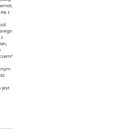
temat,
się z
pól.
horego
 z
ian,
e
czerni”
ocnym
ość
 jest