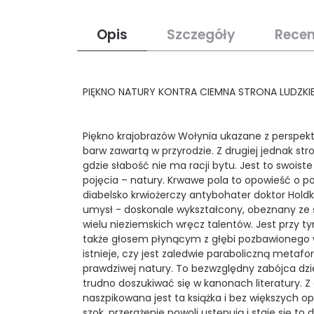
Opis
Szczegóły
Recen
PIĘKNO NATURY KONTRA CIEMNA STRONA LUDZKI
Piękno krajobrazów Wołynia ukazane z perspekt
barw zawartą w przyrodzie. Z drugiej jednak st
gdzie słabość nie ma racji bytu. Jest to swoi
pojęcia – natury. Krwawe pola to opowieść o p
diabelsko krwiożerczy antybohater doktor Holdku
umysł - doskonale wykształcony, obeznany ze 
wielu nieziemskich wręcz talentów. Jest przy 
także głosem płynącym z głębi pozbawionego ws
istnieje, czy jest zaledwie paraboliczną metaf
prawdziwej natury. To bezwzględny zabójca dziec
trudno doszukiwać się w kanonach literatury. 
naszpikowana jest ta książka i bez większych op
szok, przerażenie powoli ustępują i staje się to