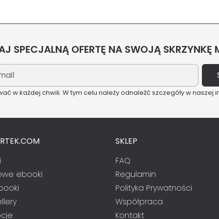
J SPECJALNĄ OFERTĘ NA SWOJĄ SKRZYNKĘ
ć w każdej chwili. W tym celu należy odnaleźć szczegóły w naszej i
ARTEK.COM
SKLEP
i
FAQ
we ebooki
Regulamin
booki
Polityka Prywatności
llery
Współpraca
cje
Kontakt