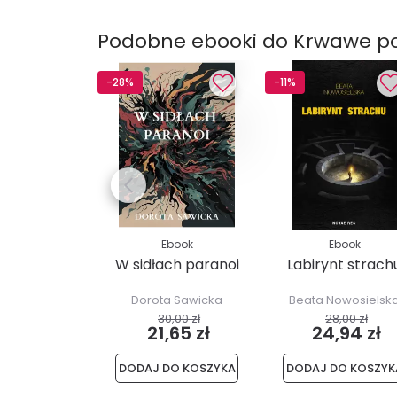
Podobne ebooki do Krwawe p
-28%
-11%
Ebook
Ebook
W sidłach paranoi
Labirynt strach
Dorota Sawicka
Beata Nowosielsk
30,00 zł
28,00 zł
21,65 zł
24,94 zł
DODAJ DO KOSZYKA
DODAJ DO KOSZYK