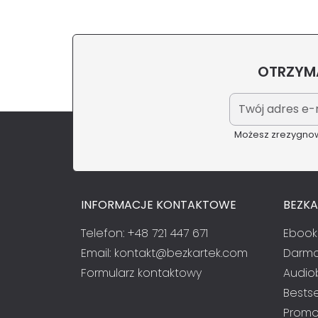
OTRZYMA
Możesz zrezygnowa
INFORMACJE KONTAKTOWE
BEZK
Telefon: +48 721 447 671
Ebook
Email:
kontakt@bezkartek.com
Darmo
Formularz kontaktowy
Audio
Bestse
Promo