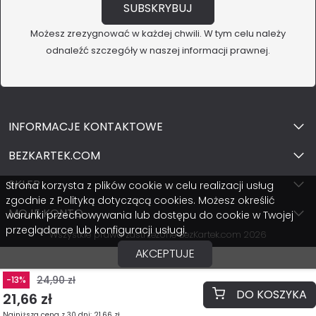
Możesz zrezygnować w każdej chwili. W tym celu należy
odnaleźć szczegóły w naszej informacji prawnej.
INFORMACJE KONTAKTOWE
BEZKARTEK.COM
SKLEP
Strona korzysta z plików cookie w celu realizacji usług
zgodnie z Polityką dotyczącą cookies. Możesz określić
MOJE KONTO
warunki przechowywania lub dostępu do cookie w Twojej
przeglądarce lub konfiguracji usługi.
Wszystkie prawa zastrzeżone BezKartek.com 2026
AKCEPTUJE
24,90 zł
-13%
DO KOSZYKA
21,66 zł
Najniższa cena z 30 dni: 21,66 zł