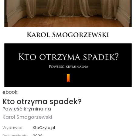
ebook
Kto otrzyma spadek?
Powieść kryminalna
Karol Smogorzewski
Wydawca:
KtoCzyta.pl
Rok wydania:
2022