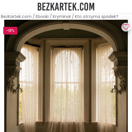
BezKartek.com
/
Ebooki
/
Kryminał
/
Kto otrzyma spadek?
-13%