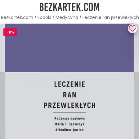
BezKartek.com
/
Ebooki
/
Medycyna
/
Leczenie ran przewlekłych
-11%