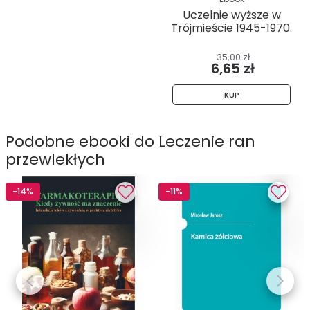
Uczelnie wyższe w
Trójmieście 1945-1970.
Studia...
35,00 zł
6,65 zł
KUP
Podobne ebooki do Leczenie ran
przewlekłych
-14%
-11%