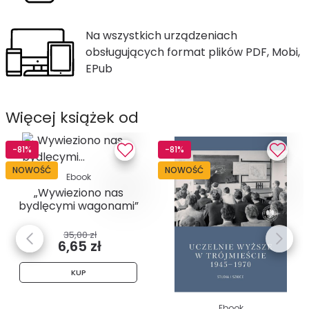
Na wszystkich urządzeniach
obsługujących format plików PDF, Mobi,
EPub
Więcej książek od
-81%
-81%
NOWOŚĆ
NOWOŚĆ
Ebook
„Wywieziono nas
bydlęcymi wagonami”
. Relacje...
35,00 zł
6,65 zł
KUP
Ebook