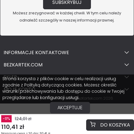
Możesz zrezygnować w każdej chwili. W tym celu należy
odnaleźć szczegóły w naszej informacji prawnej.
INFORMACJE KONTAKTOWE
BEZKARTEK.COM
SKLEP
Strona korzysta z plików cookie w celu realizacji usług
zgodnie z Polityką dotyczącą cookies. Możesz określić
MOJE KONTO
warunki przechowywania lub dostępu do cookie w Twojej
przeglądarce lub konfiguracji usługi.
Wszystkie prawa zastrzeżone BezKartek.com 2026
AKCEPTUJE
124,01 zł
-11%
DO KOSZYKA
110,41 zł
Najniższa cena z 30 dni: 110,41 zł