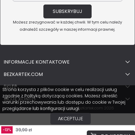
Możesz zrezygnować w każdej chwili. W tym celu należy
odnaleźć szczegóły w naszej informacji prawnej.
INFORMACJE KONTAKTOWE
BEZKARTEK.COM
SKLEP
Strona korzysta z plików cookie w celu realizacji usług
zgodnie z Polityką dotyczącą cookies. Możesz określić
MOJE KONTO
warunki przechowywania lub dostępu do cookie w Twojej
Wszystkie prawa zastrzeżone BezKartek.com 2026
przeglądarce lub konfiguracji usługi.
AKCEPTUJE
39,90 zł
-13%