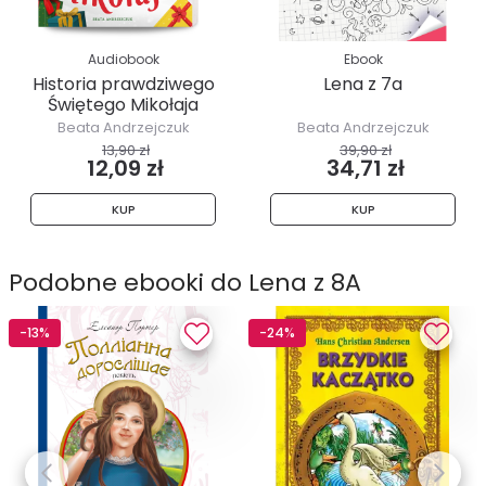
Audiobook
Ebook
Historia prawdziwego
Lena z 7a
Świętego Mikołaja
Beata Andrzejczuk
Beata Andrzejczuk
13,90 zł
39,90 zł
12,09 zł
34,71 zł
KUP
KUP
Podobne ebooki do Lena z 8A
-13%
-24%