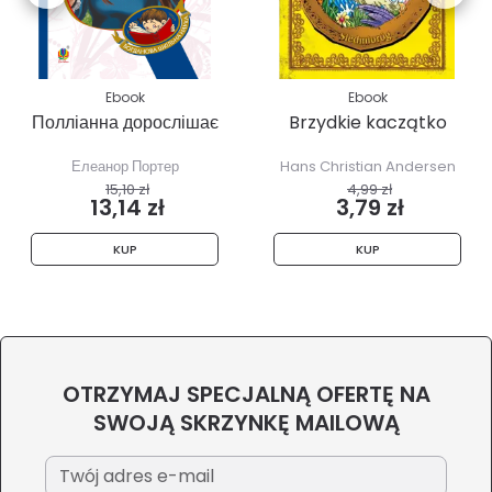
Ebook
Ebook
Полліанна дорослішає
Brzydkie kaczątko
Елеанор Портер
Hans Christian Andersen
15,10 zł
4,99 zł
13,14 zł
3,79 zł
KUP
KUP
OTRZYMAJ SPECJALNĄ OFERTĘ NA
SWOJĄ SKRZYNKĘ MAILOWĄ