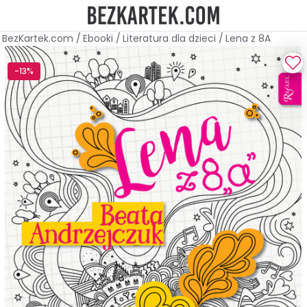
BezKartek.com
/
Ebooki
/
Literatura dla dzieci
/
Lena z 8A
-13%