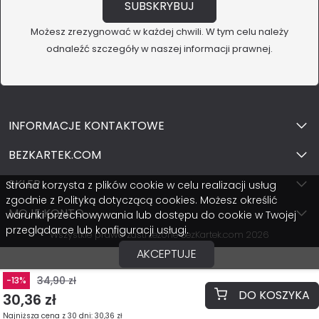
Możesz zrezygnować w każdej chwili. W tym celu należy
odnaleźć szczegóły w naszej informacji prawnej.
INFORMACJE KONTAKTOWE
BEZKARTEK.COM
SKLEP
Strona korzysta z plików cookie w celu realizacji usług
zgodnie z Polityką dotyczącą cookies. Możesz określić
MOJE KONTO
warunki przechowywania lub dostępu do cookie w Twojej
przeglądarce lub konfiguracji usługi.
Wszystkie prawa zastrzeżone BezKartek.com 2026
AKCEPTUJE
34,90 zł
-13%
DO KOSZYKA
30,36 zł
Najniższa cena z 30 dni: 30,36 zł