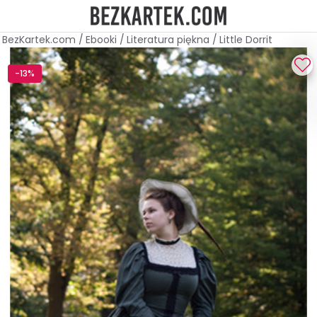
BezKartek.com
/
Ebooki
/
Literatura piękna
/
Little Dorrit
-13%