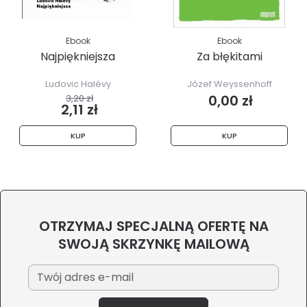
Ebook
Ebook
Najpiękniejsza
Za błękitami
Ludovic Halévy
Józef Weyssenhoff
0,00 zł
3,20 zł
2,11 zł
KUP
KUP
OTRZYMAJ SPECJALNĄ OFERTĘ NA
SWOJĄ SKRZYNKĘ MAILOWĄ