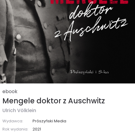
ebook
Mengele doktor z Auschwitz
Ulrich Völklein
Wydawca:
Prószyński Media
Rok wydania:
2021