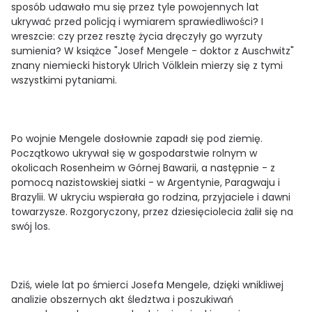
sposób udawało mu się przez tyle powojennych lat
ukrywać przed policją i wymiarem sprawiedliwości? I
wreszcie: czy przez resztę życia dręczyły go wyrzuty
sumienia? W książce "Josef Mengele - doktor z Auschwitz"
znany niemiecki historyk Ulrich Völklein mierzy się z tymi
wszystkimi pytaniami.
Po wojnie Mengele dosłownie zapadł się pod ziemię.
Początkowo ukrywał się w gospodarstwie rolnym w
okolicach Rosenheim w Górnej Bawarii, a następnie - z
pomocą nazistowskiej siatki - w Argentynie, Paragwaju i
Brazylii. W ukryciu wspierała go rodzina, przyjaciele i dawni
towarzysze. Rozgoryczony, przez dziesięciolecia żalił się na
swój los.
Dziś, wiele lat po śmierci Josefa Mengele, dzięki wnikliwej
analizie obszernych akt śledztwa i poszukiwań