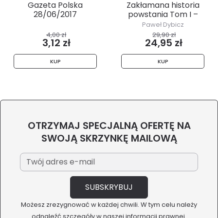
Gazeta Polska
Zakłamana historia
28/06/2017
powstania Tom I –
Kto...
Paweł Dybicz
4,00 zł
29,90 zł
3,12 zł
24,95 zł
KUP
KUP
OTRZYMAJ SPECJALNĄ OFERTĘ NA
SWOJĄ SKRZYNKĘ MAILOWĄ
Możesz zrezygnować w każdej chwili. W tym celu należy
odnaleźć szczegóły w naszej informacji prawnej.