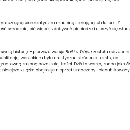
zytaczającą biurokratyczną machiną sterującą ich losem. Z
 jeść smacznie, pić więcej, zdobywać pieniądze i cieszyć się władz
swoją historię
–
pierwsza wersja
Bajki o Trójce
została odrzucon
ublikację, warunkiem było drastyczne skrócenie tekstu, co
runtowną zmianą pozostałej treści. Dziś ta wersja, znana jako
B
st niniejsza książka obejmuje nieprzetłumaczony i niepublikowany