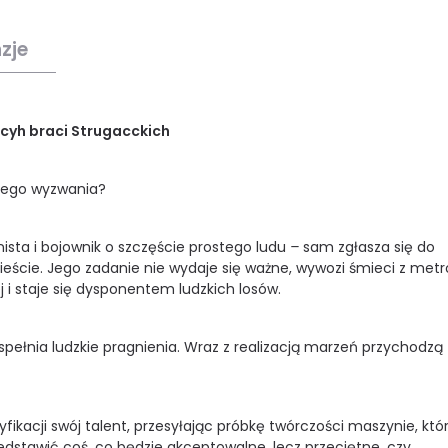
zje
ncyh braci Strugacckich
nego wyzwania?
ista i bojownik o szczęście prostego ludu
–
sam zgłasza się do
ie. Jego zadanie nie wydaje się ważne, wywozi śmieci z metrop
j i staje się dysponentem ludzkich losów.
pełnia ludzkie pragnienia. Wraz z realizacją marzeń przychodzą 
yfikacji swój talent, przesyłając próbkę twórczości maszynie, któ
zedstawić coś, co będzie akceptowalne, lecz przeciętne, czy