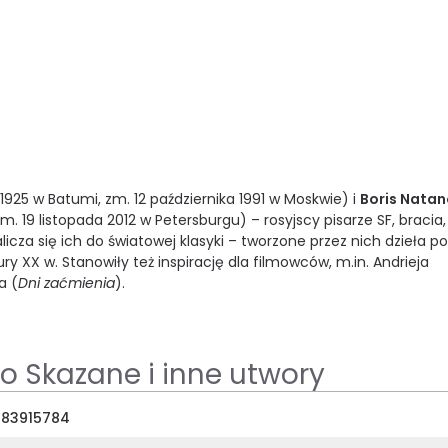
 1925 w Batumi, zm. 12 października 1991 w Moskwie) i
Boris Nata
zm. 19 listopada 2012 w Petersburgu) – rosyjscy pisarze SF, bracia,
alicza się ich do światowej klasyki – tworzone przez nich dzieła p
ry XX w. Stanowiły też inspirację dla filmowców, m.in. Andrieja
a (
Dni zaćmienia
).
o Skazane i inne utwory
83915784