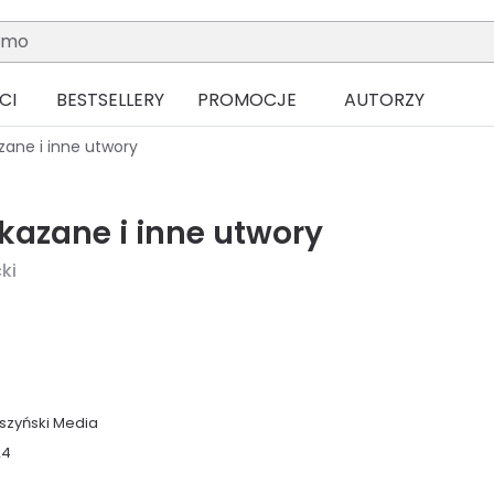
CI
BESTSELLERY
PROMOCJE
AUTORZY
zane i inne utwory
kazane i inne utwory
ki
szyński Media
24