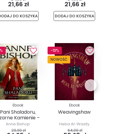
21,66 zł
21,66 zł
36,5
DODAJ DO KOSZYKA
DODAJ DO KOSZYKA
DODAJ DO 
7%
-13%
-11%
NOWOŚĆ
Ebook
Ebook
Ebo
Pani Shaladoru,
Weavingshaw
Odyssey 
zarne Kamienie –
7 W cieniu
tom 8
Anne Bishop
Heba Al-Wasity
Evan Cu
29,90 zł
64,00 zł
29,79