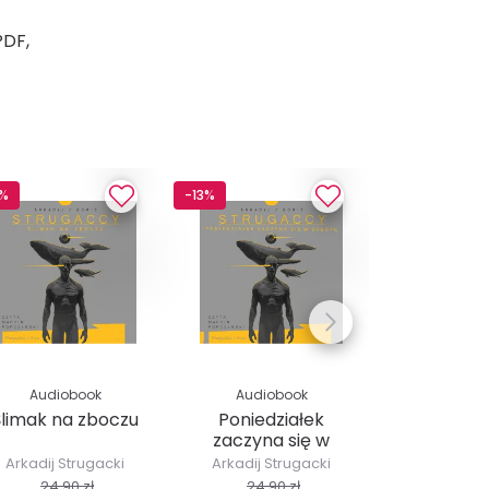
PDF,
3%
-13%
-13%
Audiobook
Audiobook
Audio
Ślimak na zboczu
Poniedziałek
Wywrócon
zaczyna się w
sobotę
Arkadij Strugacki
Arkadij Strugacki
Arkadij St
24,90 zł
24,90 zł
42,00