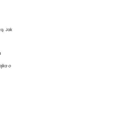
ą. Jak
a
ajka o