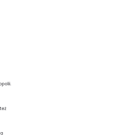
olii.
też
ra