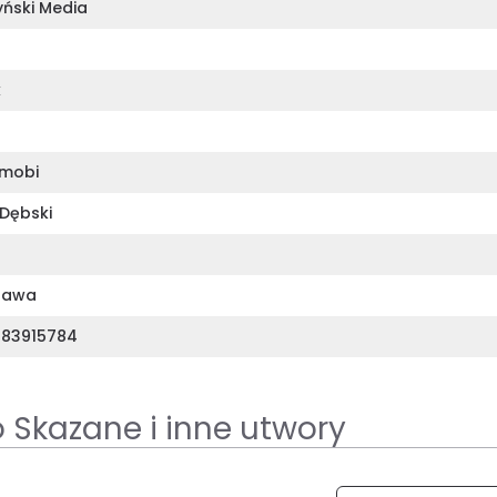
yński Media
k
mobi
 Dębski
zawa
83915784
 Skazane i inne utwory