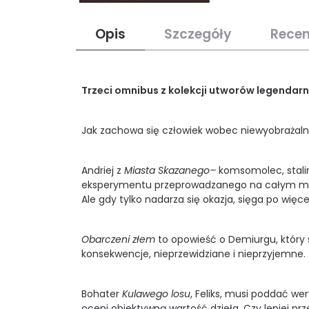
Opis
Szczegóły
Recen
Trzeci omnibus z kolekcji utworów legendar
Jak zachowa się człowiek wobec niewyobrażal
Andriej z
Miasta Skazanego–
komsomolec, stalin
eksperymentu przeprowadzanego na całym mieśc
Ale gdy tylko nadarza się okazja, sięga po więce
Obarczeni złem
to opowieść o Demiurgu, który s
konsekwencje, nieprzewidziane i nieprzyjemne.
Bohater
Kulawego losu
, Feliks, musi poddać wer
oceni obiektywną wartość dzieła. Czy lepiej pr