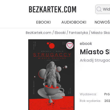
EBOOKI
AUDIOBOOKI
NOWOŚ
BezKartek.com
/
Ebooki
/
Fantastyka
/
Miasto Ska
ebook
Miasto S
Arkadij Strugac
Wydawca:
Pró
Rok wydania:
20