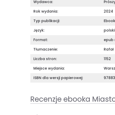
Wydawca:
Prósz
Rok wydania:
2024
Typ publikacji:
Eboo
Język:
polski
Format:
epub 
Tłumaczenie:
Rafał
Liczba stron:
1152
Miejsce wydania:
Wars
ISBN dla wersji papierowej:
97883
Recenzje ebooka Miasto