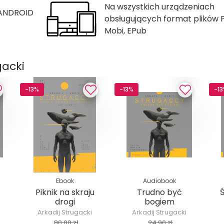
Na wszystkich urządzeniach
 ANDROID
obsługujących format plików 
Mobi, EPub
gacki
-13%
-13%
-1
Ebook
Audiobook
Piknik na skraju
Trudno być
drogi
bogiem
Arkadij Strugacki
Arkadij Strugacki
80,00 zł
24,90 zł