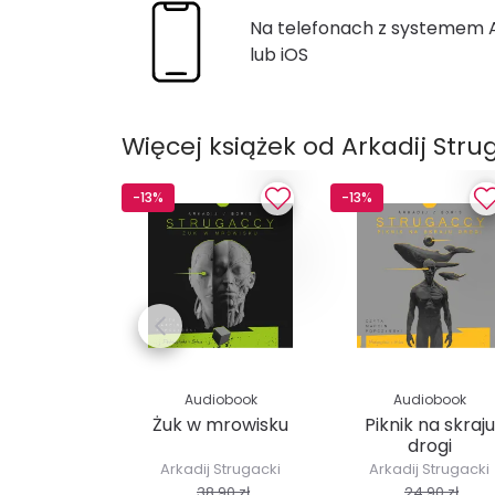
Na telefonach z systemem
lub iOS
Więcej książek od Arkadij Stru
-13%
-13%
Audiobook
Audiobook
Żuk w mrowisku
Piknik na skraju
drogi
Arkadij Strugacki
Arkadij Strugacki
38,90 zł
24,90 zł