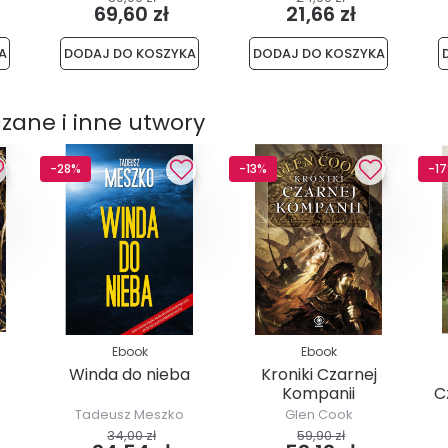
69,60 zł
21,66 zł
A
DODAJ DO KOSZYKA
DODAJ DO KOSZYKA
zane i inne utwory
-28%
-13%
-1
Ebook
Ebook
Winda do nieba
Kroniki Czarnej
Kompanii
C
Tadeusz Meszko
Glen Cook
34,00 zł
59,90 zł