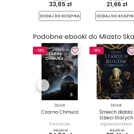
33,85 zł
21,66 zł
DODAJ DO KOSZYKA
DODAJ DO KOSZYK
Podobne ebooki do Miasto Ska
-13%
-13%
Ebook
Ebook
Czarna Chmura
Śmiech diabła.
Dzieci Starych
Bogów.
Fred Hoyle
Agnieszka Miela
39,99 zł
43,00 zł