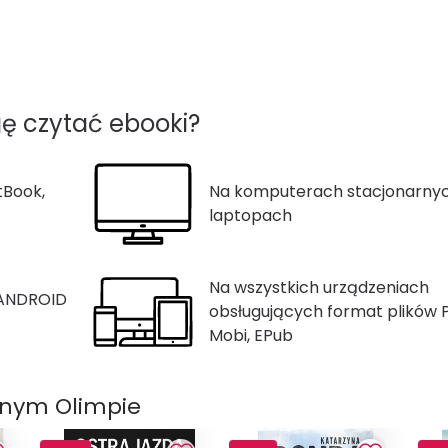
ę czytać ebooki?
tBook,
Na komputerach stacjonarnyc
laptopach
Na wszystkich urządzeniach
 ANDROID
obsługujących format plików 
Mobi, EPub
onym Olimpie