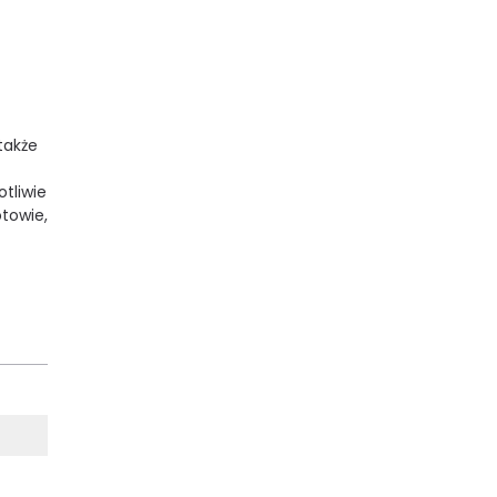
także
tliwie
towie,