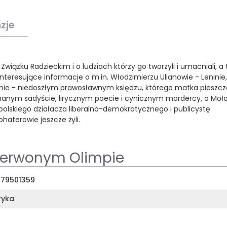
zje
iązku Radzieckim i o ludziach którzy go tworzyli i umacniali, a 
nteresujące informacje o m.in. Włodzimierzu Ulianowie - Leninie,
alinie - niedoszłym prawosławnym księdzu, którego matka pieszczo
nanym sadyście, lirycznym poecie i cynicznym mordercy, o Moło
z polskiego działacza liberalno-demokratycznego i publicystę
haterowie jeszcze żyli.
zerwonym Olimpie
79501359
ryka