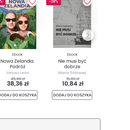
7%
-28%
-17%
Ebook
Ebook
Ebo
Nowa Zelandia.
Nie musi być
Bracia K
Podróż
dobrze
przedślubna
Janusz Leon
Maria Sołowiej
Przemysław 
Wiśniewski
45,99 zł
15,00 zł
29,90
38,36 zł
10,84 zł
24,9
DODAJ DO KOSZYKA
DODAJ DO KOSZYKA
DODAJ DO 