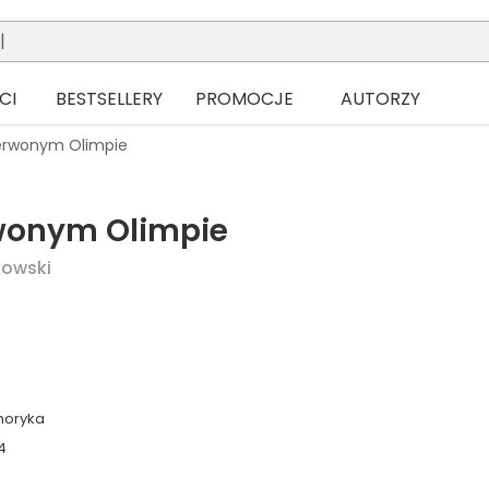
CI
BESTSELLERY
PROMOCJE
AUTORZY
erwonym Olimpie
wonym Olimpie
kowski
moryka
4