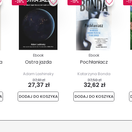
-28%
-13%
-1
Ebook
Ebook
ja
Ostra jazda
Pochłaniacz
Adam Lashinsky
Katarzyna Bonda
37,91 zł
37,50 zł
27,37 zł
32,62 zł
A
DODAJ DO KOSZYKA
DODAJ DO KOSZYKA