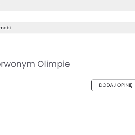
k
mobi
erwonym Olimpie
DODAJ OPINIĘ