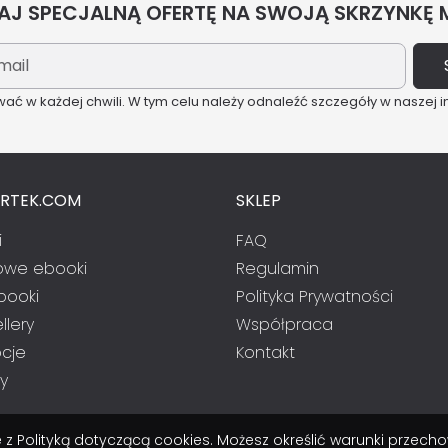
J SPECJALNĄ OFERTĘ NA SWOJĄ SKRZYNKĘ
ć w każdej chwili. W tym celu należy odnaleźć szczegóły w naszej i
ARTEK.COM
SKLEP
i
FAQ
we ebooki
Regulamin
booki
Polityka Prywatności
llery
Współpraca
cje
Kontakt
y
nie z Polityką dotyczącą cookies. Możesz określić warunki prze