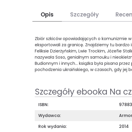
Opis
Szczegóły
Recen
Zbiór szkiców opowiadających o komunizmie w Zw
eksportowali za granicę. Znajdziemy tu bardzo i
Feliksie Dzierżyńskim, Lwie Trockim, Józefie St
nazywała Soso, genialnym samouku i nieokiełz
Budionnym i innych... książka była pisana prze
pochodzenia ukraińskiego, w czasach, gdy jej bo
Szczegóły ebooka Na c
ISBN:
97883
Wydawca:
Armo
Rok wydania:
2014