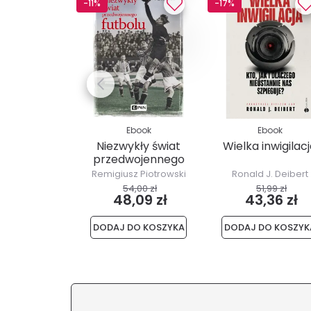
-11%
-17%
Ebook
Ebook
Niezwykły świat
Wielka inwigilac
przedwojennego
futbolu
Remigiusz Piotrowski
Ronald J. Deibert
54,00 zł
51,99 zł
48,09 zł
43,36 zł
DODAJ DO KOSZYKA
DODAJ DO KOSZYK