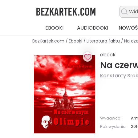
EBOOKI
AUDIOBOOKI
NOWOŚ
BezKartek.com
/
Ebooki
/
Literatura faktu
/
Na cz
ebook
Na czer
Konstanty Sro
Wydawca:
Ar
Rok wydania:
201