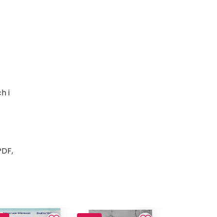
h i
PDF,