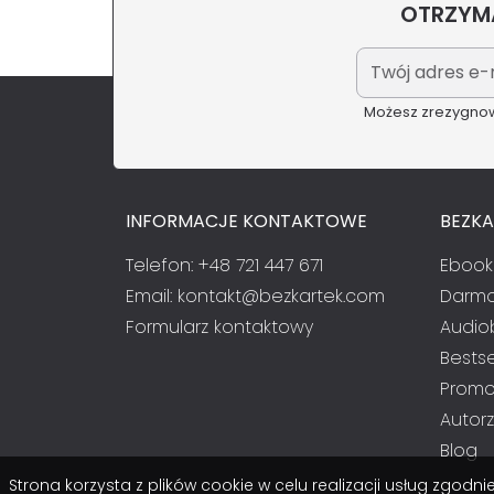
OTRZYMA
Możesz zrezygnowa
INFORMACJE KONTAKTOWE
BEZK
Telefon: +48 721 447 671
Ebook
Email:
kontakt@bezkartek.com
Darmo
Formularz kontaktowy
Audio
Bestse
Promo
Autorz
Blog
Strona korzysta z plików cookie w celu realizacji usług zgod