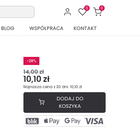
0
0
BLOG
WSPÓŁPRACA
KONTAKT
-28%
14,00 zł
10,10 zł
Najniższa cena z 30 dni: 10,10 zł
DODAJ DO
KOSZYKA