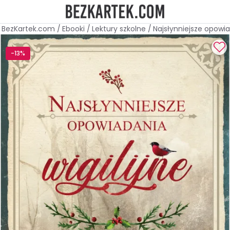
BezKartek.com
/
Ebooki
/
Lektury szkolne
/
Najsłynniejsze opowia
-13%