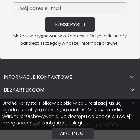
Możesz zrezygnować w każdej chwili. W tym celu należy
odnaleźć szczegóły w naszej informacji prawnej.
INFORMACJE KONTAKTOWE
BEZKARTEK.COM
SKLEP
Strona korzysta z plików cookie w celu realizacji usług
zgodnie z Polityką dotyczącą cookies. Możesz określić
MOJE KONTO
warunki przechowywania lub dostępu do cookie w Twojej
przeglądarce lub konfiguracji usługi.
Wszystkie prawa zastrzeżone BezKartek.com 2026
AKCEPTUJE