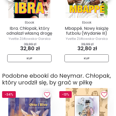
Ebook
Ebook
Ibra. Chłopak, który
Mbappé. Nowy książę
odnalazł własną drogę
futbolu (Wydanie III)
Yvette Żółtowska-Darska
Yvette Żółtowska-Darska
39,99 zł
39,99 zł
32,80 zł
32,80 zł
KUP
KUP
Podobne ebooki do Neymar. Chłopak,
który urodził się, by grać w piłkę
-34%
-13%