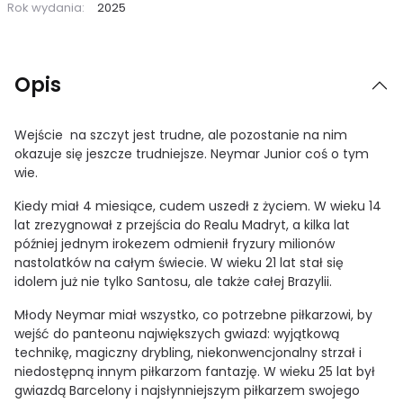
Rok wydania:
2025
Opis
Wejście na szczyt jest trudne, ale pozostanie na nim
okazuje się jeszcze trudniejsze. Neymar Junior coś o tym
wie.
Kiedy miał 4 miesiące, cudem uszedł z życiem. W wieku 14
lat zrezygnował z przejścia do Realu Madryt, a kilka lat
później jednym irokezem odmienił fryzury milionów
nastolatków na całym świecie.
W wieku 21 lat stał się
idolem już nie tylko Santosu, ale także całej Brazylii.
Młody Neymar miał wszystko, co potrzebne piłkarzowi, by
wejść do panteonu największych gwiazd: wyjątkową
technikę, magiczny drybling, niekonwencjonalny strzał i
niedostępną innym piłkarzom fantazję.
W wieku 25 lat był
gwiazdą Barcelony i najsłynniejszym piłkarzem swojego