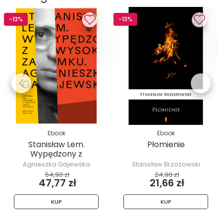
-13%
-13%
Ebook
Ebook
Stanisław Lem.
Płomienie
Wypędzony z
Wysokiego Zamku
Agnieszka Gajewska
Stanisław Brzozowski
54,90 zł
24,90 zł
47,77 zł
21,66 zł
KUP
KUP