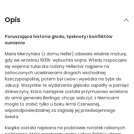
Opis
Poruszająca historia głodu, tęsknoty i konfliktów
sumienia
Maria Mierzyńska (z domu Heller) zdawała właśnie maturę,
gdy we wrześniu 1939r. wybuchła wojna. Wtedy rozpoczęła
się wojenna tułaczka rodziny Hellerów: najpierw na
zatłoczonych uciekinierami drogach wschodniej
Rzeczypospolitej, potem był Lwów i wywózka na Sybir do
Jakucji. Wszystkie te wydarzenia głęboko zapadły w pamięć
dziewczyny, która następnie została przymusowo wcielona
do armii generała Berlinga; chcąc walczyć z Niemcami
mogła to zrobić tylko u boku Armii Czerwonej,
współodpowiedzialnej za zagładę jej przedwojennego
świata.
Książka została napisana na podstawie notatek robionych
na bieżąco, które przetrwały wojnę i okres Polski Ludowej.