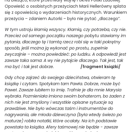
Opowieść o osobistych przeżyciach Marii Hellerówny splata
się z opowieścią o wydarzeniach historycznych. Warunkiem
przeżycia – zdaniem Autorki – było nie pytać „dlaczego”.
W tym ustroju kłamią wszyscy. Kłamią, czy potrzeba, czy nie.
Przecież od samego początku naszego pobytu stawiamy im
pytania, dlaczego tę i tamtą rzecz robi się w taki pokrętny
sposób, jeśli można ją wykonać po prostu, zupełnie
zwyczajnie – można powiedzieć: po ludzku. A odpowiedź jest
zawsze taka sama: A wy nie pytajcie dlaczego. Tak jest, tak
ma być i tak jest dobrze.
/fragment książki/
Gdy chcę zajrzeć do swojego dzieciństwa, otwieram tę
książkę i czytam. Spotykam tam Pawła. Dobrze, może być
Paweł. Zawsze lubiłem to imię. Trafnie je dla mnie Marysia
wybrała. Pozmieniała imiona swoim bohaterom, bo żaden z
nich nie jest zmyślony i wszystkie opisane sytuacje są
prawdziwe. Nie było wówczas taśm i instrumentów do
nagrywania, ale młoda dziewczyna (była wtedy świeżo po
maturze) robiła notatki, które ocalały. Na ich podstawie
powstała ta książka. Afery taśmowej nie będzie - zawsze