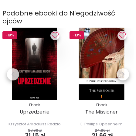
Podobne ebooki do Niegodziwość
ojców
-18%
-13%
Ebook
Ebook
Uprzedzenie
The Missioner
Krzysztof Arkadiusz Rędzio
E. Phillips Oppenheim
37,99 zł
24,90 zł
31,15 zł
21,66 zł