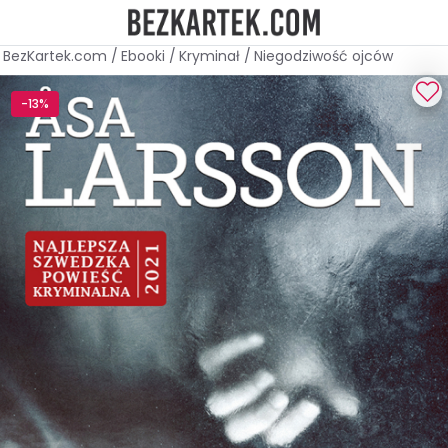
BezKartek.com
/
Ebooki
/
Kryminał
/
Niegodziwość ojców
-13%