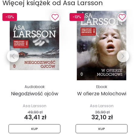
Więcej książek od Asa Larsson
-13%
-13%
Audiobook
Ebook
Niegodziwość ojców
W ofierze Molochowi
Asa Larsson
Asa Larsson
49,90 zł
36,90 zł
43,41 zł
32,10 zł
KUP
KUP