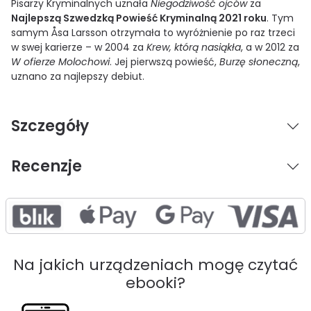
Pisarzy Kryminalnych uznała
Niegodziwość ojców
za
Najlepszą Szwedzką Powieść Kryminalną 2021 roku
. Tym
samym Åsa Larsson otrzymała to wyróżnienie po raz trzeci
w swej karierze – w 2004 za
Krew, którą nasiąkła
, a w 2012 za
W ofierze Molochowi
. Jej pierwszą powieść,
Burzę słoneczną
,
uznano za najlepszy debiut.
Szczegóły
Recenzje
Na jakich urządzeniach mogę czytać
ebooki?