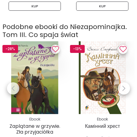
KUP
KUP
Podobne ebooki do Niezapominajka.
Tom III. Co spaja świat
-28%
-13%
Ebook
Ebook
Zaplątane w grzywie.
Камінний хрест
Zła przyjaciółka