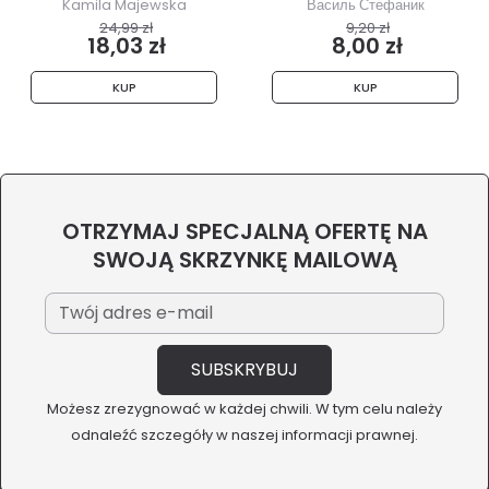
Kamila Majewska
Василь Стефаник
24,99 zł
9,20 zł
18,03 zł
8,00 zł
KUP
KUP
OTRZYMAJ SPECJALNĄ OFERTĘ NA
SWOJĄ SKRZYNKĘ MAILOWĄ
Możesz zrezygnować w każdej chwili. W tym celu należy
odnaleźć szczegóły w naszej informacji prawnej.