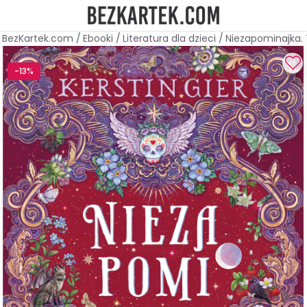
BezKartek.com
/
Ebooki
/
Literatura dla dzieci
/
Niezapominajka. T
-13%