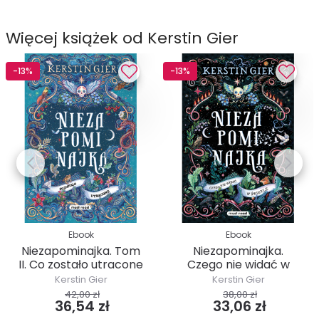
Więcej książek od Kerstin Gier
-13%
-13%
Ebook
Ebook
Niezapominajka. Tom
Niezapominajka.
II. Co zostało utracone
Czego nie widać w
świetle
Kerstin Gier
Kerstin Gier
42,00 zł
38,00 zł
36,54 zł
33,06 zł