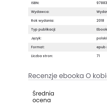
ISBN:
9788
Wydawca:
Wyda
Rok wydania:
2018
Typ publikacji:
Eboo
Język:
polski
Format:
epub 
Liczba stron:
71
Recenzje ebooka O kob
Średnia
ocena