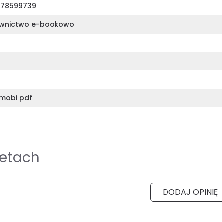
378599739
wnictwo e-bookowo
k
mobi pdf
ietach
DODAJ OPINIĘ