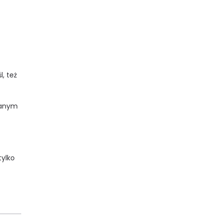
, też
ianym
.
tylko