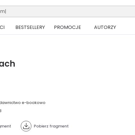
CI
BESTSELLERY
PROMOCJE
AUTORZY
tach
dawnictwo e-bookowo
8
gment
Pobierz fragment