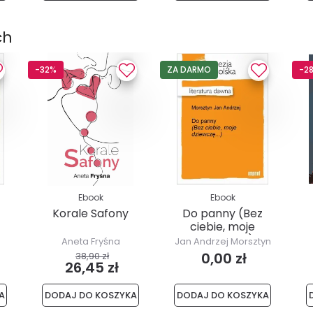
ch
-32%
ZA DARMO
-2
Ebook
Ebook
Korale Safony
Do panny (Bez
ciebie, moje
dziewczę...)
Aneta Fryśna
Jan Andrzej Morsztyn
0,00 zł
38,90 zł
26,45 zł
A
DODAJ DO KOSZYKA
DODAJ DO KOSZYKA