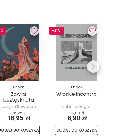
8%
-31%
ZA DARMO
Ebook
Ebook
Ebo
Zawiła
Włoskie incontro
Z chłopskie
beztęsknota
t. 1
Justyna Kowalska
Isabella Degen
Kazimierz L
0,00
26,25 zł
10,00 zł
18,95 zł
6,90 zł
DODAJ DO KOSZYKA
DODAJ DO KOSZYKA
DODAJ DO 