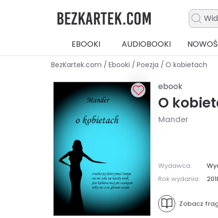
EBOOKI
AUDIOBOOKI
NOWOŚ
BezKartek.com
/
Ebooki
/
Poezja
/
O kobietach
ebook
O kobie
Mander
Wydawca:
Wy
Rok wydania:
201
Zobacz fra