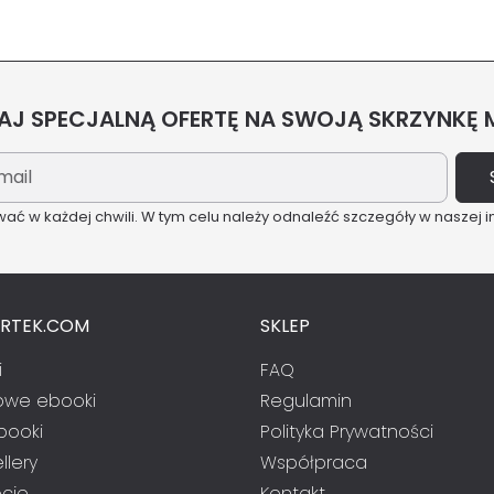
J SPECJALNĄ OFERTĘ NA SWOJĄ SKRZYNKĘ
ć w każdej chwili. W tym celu należy odnaleźć szczegóły w naszej i
ARTEK.COM
SKLEP
i
FAQ
we ebooki
Regulamin
booki
Polityka Prywatności
llery
Współpraca
cje
Kontakt