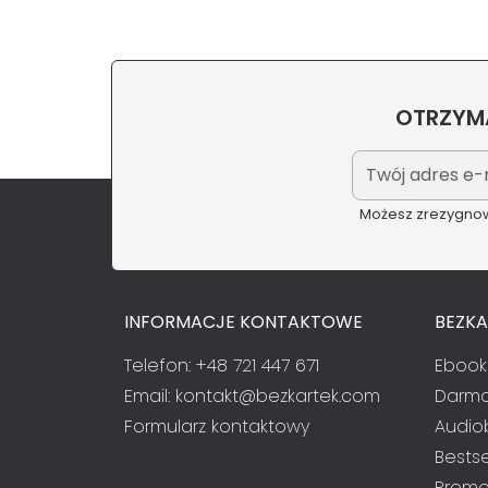
OTRZYMA
Możesz zrezygnowa
INFORMACJE KONTAKTOWE
BEZK
Telefon: +48 721 447 671
Ebook
Email:
kontakt@bezkartek.com
Darmo
Formularz kontaktowy
Audio
Bestse
Promo