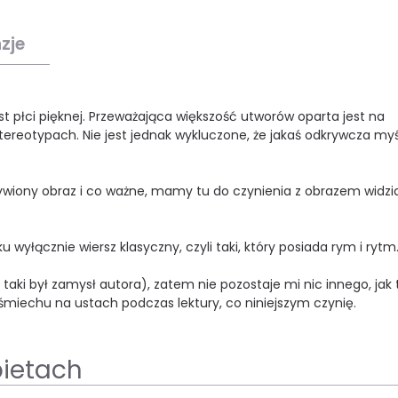
zje
t płci pięknej. Przeważająca większość utworów oparta jest na
reotypach. Nie jest jednak wykluczone, że jakaś odkrywcza myśl
zywiony obraz i co ważne, mamy tu do czynienia z obrazem widz
wyłącznie wiersz klasyczny, czyli taki, który posiada rym i rytm
taki był zamysł autora), zatem nie pozostaje mi nic innego, jak 
miechu na ustach podczas lektury, co niniejszym czynię.
bietach