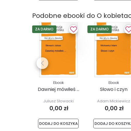
Podobne ebooki do O kobieta
ZA DARMO
ZA DARMO
Ebook
Ebook
Dawniej mówiłeś ...
Słowo i czyn
Juliusz Słowacki
Adam Mickiewicz
0,00 zł
0,00 zł
DODAJ DO KOSZYKA
DODAJ DO KOSZYK