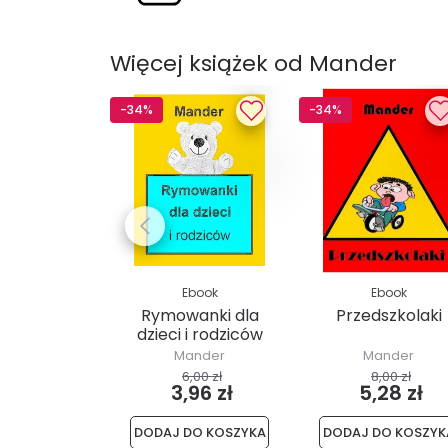
Więcej książek od Mander
-34%
-34%
Ebook
Ebook
Rymowanki dla
Przedszkolaki
dzieci i rodziców
Mander
Mander
6,00 zł
8,00 zł
3,96 zł
5,28 zł
DODAJ DO KOSZYKA
DODAJ DO KOSZYK