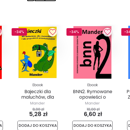
-34%
-34%
-3
Ebook
Ebook
Bajeczki dla
BNN2. Rymowane
P
maluchów, dla
opowieści o
starszaków i dla...
zabawnej czasem
Mander
Mander
treści
8,00 zł
10,00 zł
5,28 zł
6,60 zł
A
DODAJ DO KOSZYKA
DODAJ DO KOSZYKA