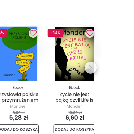
4%
-34%
-34%
Ebook
Ebook
Ebo
rzysłowia polskie.
Życie nie jest
Stare 
Z przymrużeniem
bajką czyli Life is
małżeń
oka
brutal
Mander
Mander
Mand
8,00 zł
10,00 zł
10,00
5,28 zł
6,60 zł
6,60
DODAJ DO KOSZYKA
DODAJ DO KOSZYKA
DODAJ DO 