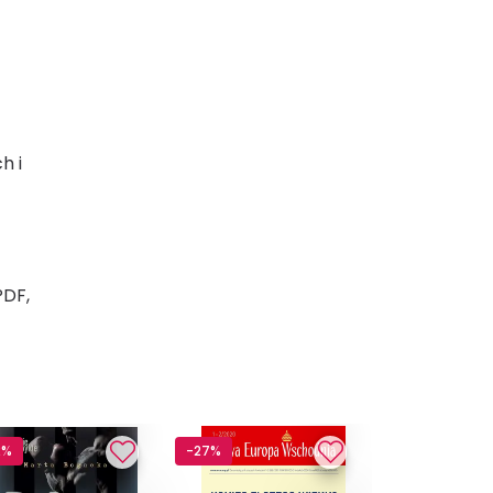
h i
PDF,
2%
-27%
-33%