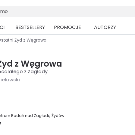
CI
BESTSELLERY
PROMOCJE
AUTORZY
statni Żyd z Węgrowa
 Żyd z Węgrowa
calałego z Zagłady
Bielawski
ntrum Badań nad Zagładą Żydów
5