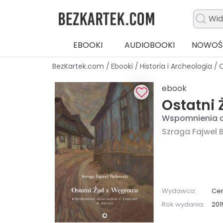
EBOOKI
AUDIOBOOKI
NOWOŚ
BezKartek.com
/
Ebooki
/
Historia i Archeologia
/
O
ebook
Ostatni
Wspomnienia o
Szraga Fajwel 
Wydawca:
Ce
Rok wydania:
201