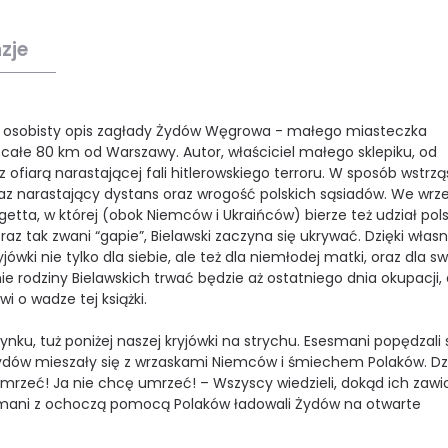
zje
kle osobisty opis zagłady Żydów Węgrowa - małego miasteczka
całe 80 km od Warszawy. Autor, właściciel małego sklepiku, od
z ofiarą narastającej fali hitlerowskiego terroru. W sposób wstrz
az narastający dystans oraz wrogość polskich sąsiadów. We wrz
 getta, w której (obok Niemców i Ukraińców) bierze też udział pol
az tak zwani “gapie”, Bielawski zaczyna się ukrywać. Dzięki własn
jówki nie tylko dla siebie, ale też dla niemłodej matki, oraz dla 
e rodziny Bielawskich trwać będzie aż ostatniego dnia okupacji, 
i o wadze tej książki.
rynku, tuż poniżej naszej kryjówki na strychu. Esesmani popędzali
ki Żydów mieszały się z wrzaskami Niemców i śmiechem Polaków. Dz
mrzeć! Ja nie chcę umrzeć! – Wszyscy wiedzieli, dokąd ich zawio
sesmani z ochoczą pomocą Polaków ładowali Żydów na otwarte