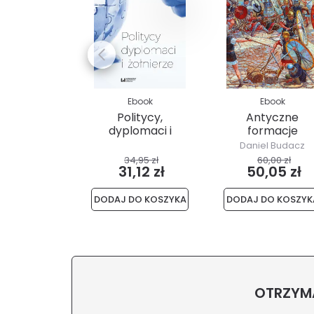
Ebook
Ebook
Politycy,
Antyczne
dyplomaci i
formacje
żołnierze
wojskowe
Daniel Budacz
34,95 zł
60,00 zł
31,12 zł
50,05 zł
DODAJ DO KOSZYKA
DODAJ DO KOSZYK
OTRZYMA