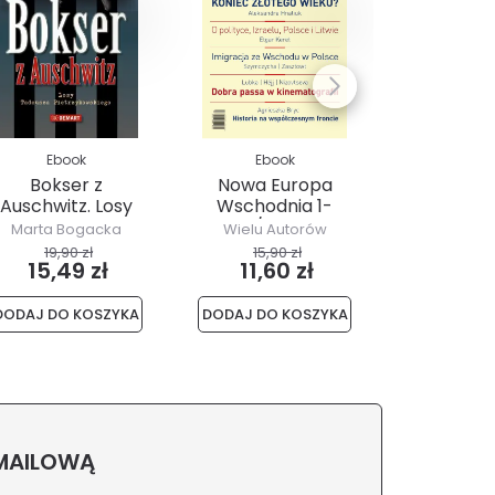
Ebook
Ebook
Ebo
Bokser z
Nowa Europa
Amor 
Auschwitz. Losy
Wschodnia 1-
4(4)/
Tadeusza
2/2020
Marta Bogacka
Wielu Autorów
ietrzykowskiego
19,90 zł
15,90 zł
21,30
15,49 zł
11,60 zł
14,2
DODAJ DO KOSZYKA
DODAJ DO KOSZYKA
DODAJ DO 
 MAILOWĄ