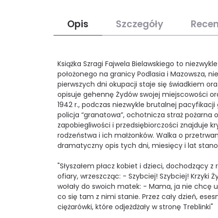
Opis
Szczegóły
Recen
Książka Szragi Fajwela Bielawskiego to niezwy
położonego na granicy Podlasia i Mazowsza, nie
pierwszych dni okupacji staje się świadkiem ora
opisuje gehennę Żydów swojej miejscowości or
1942 r., podczas niezwykle brutalnej pacyfikacji
policja “granatowa”, ochotnicza straż pożarna or
zapobiegliwości i przedsiębiorczości znajduje kry
rodzeństwa i ich małżonków. Walka o przetrwani
dramatyczny opis tych dni, miesięcy i lat stanow
"Słyszałem płacz kobiet i dzieci, dochodzący z 
ofiary, wrzeszcząc: - Szybciej! Szybciej! Krzy
wołały do swoich matek: - Mama, ja nie chcę u
co się tam z nimi stanie. Przez cały dzień, e
ciężarówki, które odjeżdżały w stronę Treblinki"