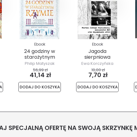
Ebook
Ebook
24 godziny w
Jagoda
starożytnym
sierpniowa
Rzymie
Jagoda grudniowa
Philip Matyszak
Ewa Korczyńska
P
56,99 zł
10,00 zł
41,14 zł
7,70 zł
A
DODAJ DO KOSZYKA
DODAJ DO KOSZYKA
J SPECJALNĄ OFERTĘ NA SWOJĄ SKRZYNKĘ