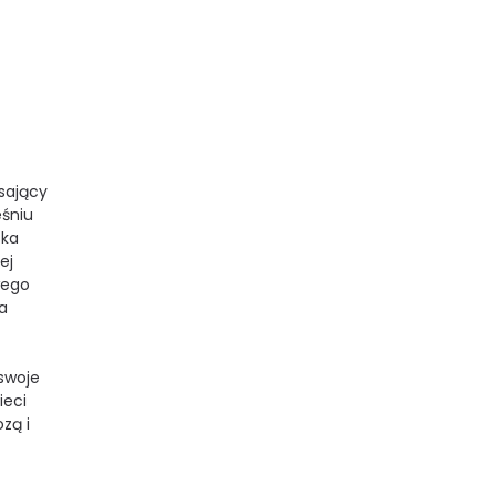
ąsający
eśniu
ska
ej
swego
a
 swoje
ieci
zą i