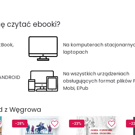
ę czytać ebooki?
tBook,
Na komputerach stacjonarnyc
laptopach
Na wszystkich urządzeniach
 ANDROID
obsługujących format plików 
Mobi, EPub
yd z Węgrowa
-28%
-23%
-2