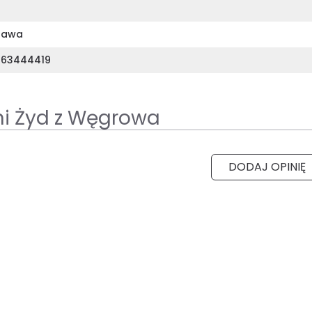
zawa
363444419
ni Żyd z Węgrowa
DODAJ OPINIĘ