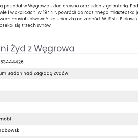
ą posiadał w Węgrowie skład drewna oraz sklep z galanterią. Po
wie i w okolicach. W 1944 r. powrócił do rodzinnego miasteczka j
awem musiał salwować się ucieczką na zachód. W 1951 r. Bielawsk
doczekał się trzech synów.
tni Żyd z Węgrowa
363444426
um Badań nad Zagładą Żydów
k
mobi
rabowski