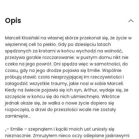
Opis
Marceli Kłosiński na własnej skórze przekonał się, że życie w
więziennej celi to piekło. Gdy po dziesięciu latach
spędzonych za kratami w końcu wychodzi na wolność,
przeżywa gorzkie rozczarowanie: w pustym domu nikt nie
czeka na jego powrót. Dni spędza więc w samotności, do
czasu, gdy na jego drodze pojawia się Emilie. Wspólnie
próbują stawić czoła niesprzyjającej im rzeczywistości i
załagodzić wszystkie traumy, jakie nosi w sobie Marceli.
Kiedy na świecie pojawia się ich syn, Arthur, wydaje się, że
szczęście w końcu się do nich uśmiechnęło. Wkrótce
jednak okaże się, że walka o nowe życie dopiero się
rozpoczęła, a drzwi do przeszłości wcale nie zostały
zamknięte...
„– Emilie – szepnąłem i kąciki moich ust uniosły się
nieznacznie. Zmrużyłem nieco oczy oślepiane jaskrawymi