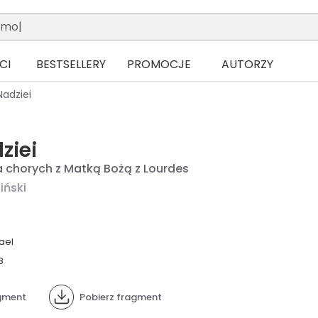
CI
BESTSELLERY
PROMOCJE
AUTORZY
Nadziei
ziei
a chorych z Matką Bożą z Lourdes
iński
ael
8
gment
Pobierz fragment