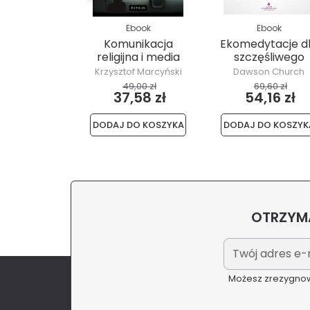
Ebook
Ebook
Komunikacja
Ekomedytacje d
religijna i media
szczęśliwego
mózgu
Krzysztof Marcyński
Dawson Church
49,00 zł
69,60 zł
37,58 zł
54,16 zł
DODAJ DO KOSZYKA
DODAJ DO KOSZYK
OTRZYMA
Możesz zrezygnowa