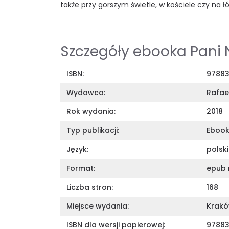
także przy gorszym świetle, w kościele czy na ł
Szczegóły ebooka Pani 
ISBN:
9788
Wydawca:
Rafae
Rok wydania:
2018
Typ publikacji:
Eboo
Język:
polski
Format:
epub 
Liczba stron:
168
Miejsce wydania:
Krak
ISBN dla wersji papierowej:
9788