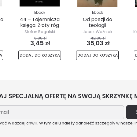
Ebook
Ebook
la
44 – Tajemnicza
Od poezji do
księga. Złoty róg
teologii
Stefan Rogalski
Jacek Woźniak
K
5,00 zł
42,00 zł
3,45 zł
35,03 zł
A
DODAJ DO KOSZYKA
DODAJ DO KOSZYKA
J SPECJALNĄ OFERTĘ NA SWOJĄ SKRZYNKĘ
ć w każdej chwili. W tym celu należy odnaleźć szczegóły w naszej i