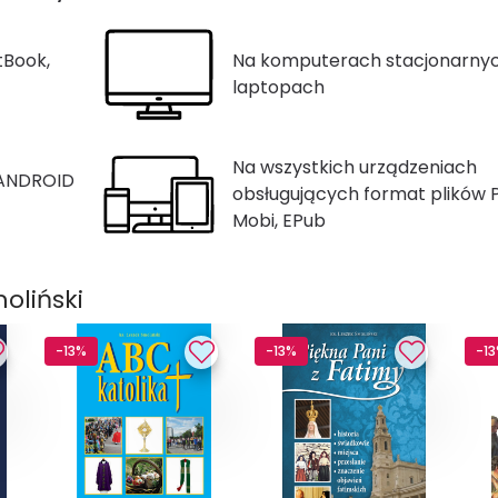
tBook,
Na komputerach stacjonarnyc
laptopach
Na wszystkich urządzeniach
 ANDROID
obsługujących format plików 
Mobi, EPub
oliński
-13%
-13%
-1