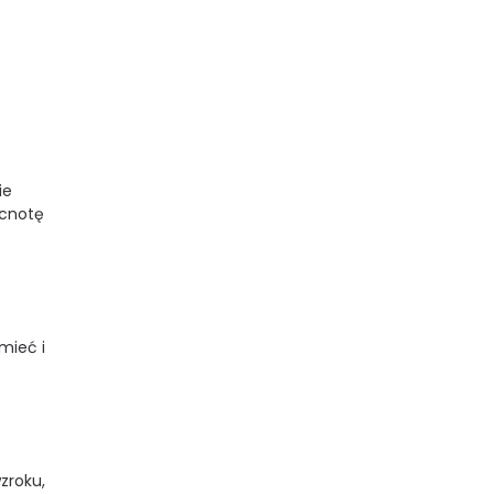
ie
 cnotę
mieć i
zroku,