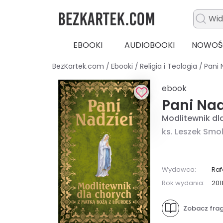
EBOOKI
AUDIOBOOKI
NOWOŚ
BezKartek.com
/
Ebooki
/
Religia i Teologia
/
Pani 
ebook
Pani Nad
Modlitewnik dl
ks. Leszek Smol
Wydawca:
Raf
Rok wydania:
201
Zobacz fra