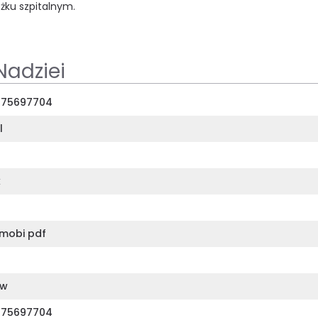
óżku szpitalnym.
Nadziei
375697704
l
k
mobi pdf
ów
375697704