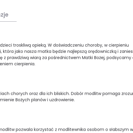
zje
dzieci troskliwą opieką. W doświadczeniu choroby, w cierpieniu
 która jako nasza matka będzie najlepszą orędowniczką i zanies
ię z prawdziwą wiarą za pośrednictwem Matki Bożej, podsycamy
eniem cierpienia.
ziach chorych oraz dla ich bliskich. Dobór modlitw pomaga zrozu
zumienie Bożych planów i uzdrowienie.
 modlitw pozwala korzystać z modlitewnika osobom o słabszym w