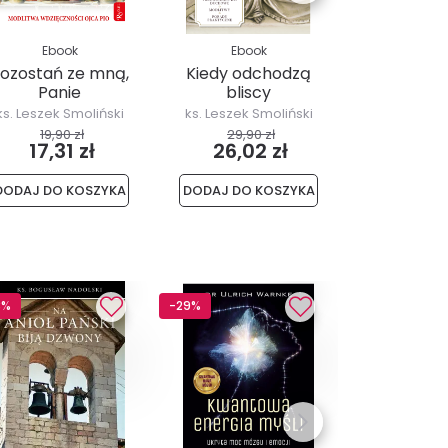
Ebook
Ebook
Ebo
ozostań ze mną,
Kiedy odchodzą
Elemen
Panie
bliscy
Boże
Narodz
ks. Leszek Smoliński
ks. Leszek Smoliński
ks. Leszek 
19,90 zł
29,90 zł
17,90
17,31 zł
26,02 zł
15,5
DODAJ DO KOSZYKA
DODAJ DO KOSZYKA
DODAJ DO 
3%
-29%
-28%