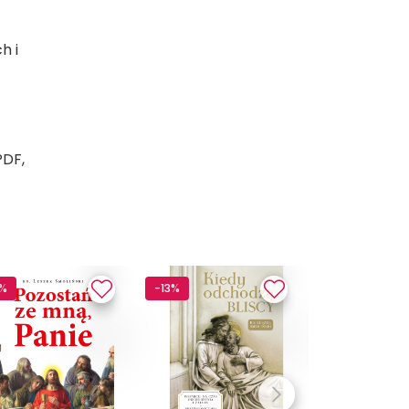
h i
PDF,
3%
-13%
-13%