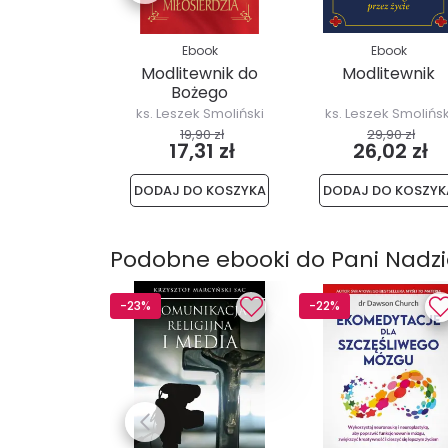
Ebook
Ebook
Modlitewnik do
Modlitewnik
Bożego
miłosierdzia
ks. Leszek Smoliński
ks. Leszek Smolińsk
19,90 zł
29,90 zł
17,31 zł
26,02 zł
DODAJ DO KOSZYKA
DODAJ DO KOSZYK
Podobne ebooki do Pani Nadzi
-23%
-22%