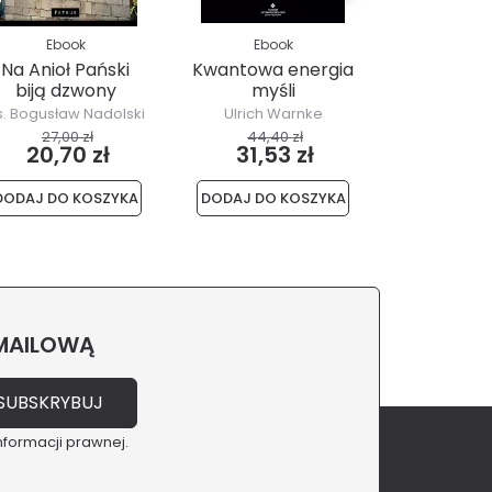
Ebook
Ebook
Ebo
Na Anioł Pański
Kwantowa energia
Biblia w 
biją dzwony
myśli
Nowy Tes
s. Bogusław Nadolski
Ulrich Warnke
Praca Zb
27,00 zł
44,40 zł
15,00
20,70 zł
31,53 zł
10,8
DODAJ DO KOSZYKA
DODAJ DO KOSZYKA
DODAJ DO 
 MAILOWĄ
nformacji prawnej.