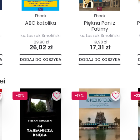
Ebook
Ebook
ABC katolika
Piękna Pani z
P
Fatimy
i
ks. Leszek Smoliński
ks. Leszek Smoliński
29,90 zł
19,90 zł
26,02 zł
17,31 zł
A
DODAJ DO KOSZYKA
DODAJ DO KOSZYKA
ei
-31%
-17%
-2